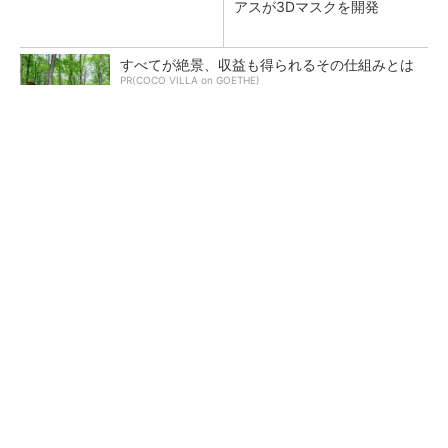
アスが3Dマスクを開発
すべてが絶景、収益も得られるその仕組みとは
PR(COCO VILLA on GOETHE)
【レベル14】生成AIを味方に、3D CADを使い
こなそう！
狭小な駐車場に、シャープがポールカメラ式製
品発表 市場シェア10％目指す