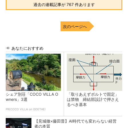
過去の連載記事が 767 件あります
次のページへ
あなたにおすすめ
シェア別荘「COCO VILLA O
「取りあえずボルトで固定」
wners」3選
は禁物 締結部設計で押さえ
るべき基本
PR(COCO VILLA on GOETHE)
【見城徹×藤田晋】AI時代でも変わらない経営
者の本質