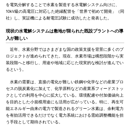
を電気分解することで水素を製造する水電解システム向けに、
10kV級の高電圧に対応した絶縁配管を「世界で初めて開発」（同
社）し、実証機による耐電圧試験に成功したと発表した。
現状の水電解システムは敷地が限られた既設プラントへの導
入が難しい
近年、水素分野ではさまざまな国の政策支援を背景に多くのプ
ロジェクトが進められてきた。現在、水素市場は構想段階から実
装段階へと移行し、用途や地域に応じた現実的な検討が進んでい
るという。
水素の需要は、直接の電化が難しい鉄鋼や化学などの産業プロ
セスの脱炭素化に加えて、化学原料などの産業系フィードストッ
クとしての利用を中心に拡大している。環境配慮や付加価値向上
を目的とした小規模用途にも活用が広がっている。特に、再生可
能エネルギー由来の電力で製造されるグリーン水素は、余剰電力
を有効活用できるだけでなく電力系統における需給調整機能を担
う手段として期待されている。