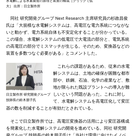
水電解による水素製造の原理と装置の構成［クリックで拡
大］ 出所：日立製作所
同社 研究開発グループ Next Research 主席研究員の杉政昌俊
氏は「大規模な水電解システムは、高電圧な電力系統につながな
いと動かず、電力系統自体も不安定化することが分かっている。
この場合、水電解システムの低電圧で大電流の部分と、電気系統
の高電圧の部分でミスマッチが生じる。そのため、変換器などの
装置を多数つなぐ必要がある」とコメントした。
これらの課題があるため、従来の水電
解システムは、土地の確保が困難な都市
部や、鉄鋼、石油、化学の産業など、敷
地が限られた既設プラントへの導入が難
しいという問題があった。これに対し
日立製作所 研究開発グループ
技師長の鈴木朋子氏
て、水電解システムを高電圧化して変圧
器の数を削減することが有効だとされている。
そこで日立製作所では、高電圧変換器の活用により変圧器構成
を簡素化した水電解システムの開発を進めている。同社 研究開
発グループ 技師長の鈴木朋子氏は「当社は環境に向けたイノベ