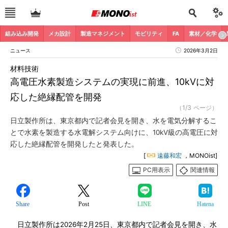
組み込み開発
メカ設計
製造マネジメント
モビリティ
FA
素材／化学
ニュース
2026年3月2日
材料技術
高電圧水素製造システムの実現に前進、10kVに対
応した絶縁配管を開発
（1/3 ページ）
日立製作所は、東京都内で記者会見を開き、水を電気分解するこ
とで水素を製造する水電解システム向けに、10kV級の高電圧に対
応した絶縁配管を開発したと発表した。
[
遠藤和宏
，MONOist]
PC用表示
関連情報
Share
Post
LINE
Hatena
日立製作所は2026年2月25日、東京都内で記者会見を開き、水