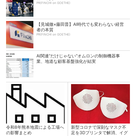
PR(FINCHI on GOETHE)
【見城徹×藤田晋】AI時代でも変わらない経営
者の本質
PR(FINCHI on GOETHE)
AI関連“だけじゃない”オムロンの制御機器事
業、地道な顧客基盤強化が結実
令和8年熊本地震による工場へ
新型コロナで深刻なマスク不
の影響まとめ
足を3Dプリンタで解消、イグ