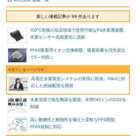
新しい連載記事が 99 件あります
100℃前後の低温領域で使用可能なPd水素透過膜、
水素センサー高精度化に貢献
PFAS吸着用イオン交換樹脂、吸着容量を活性炭比
で5～10倍に
高電圧水素製造システムの実現に前進、10kVに対
応した絶縁配管を開発
水素混焼で衛生陶器を製造、年間140トンのCO2を
削減
高い難燃性と耐熱性を備えた柔軟なPPS樹脂、
PFAS規制に対応