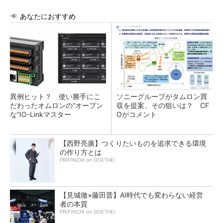
あなたにおすすめ
異例ヒット？ 使い勝手にこ
ソニーグループがタムロン買
だわったオムロンの“オープン
収を提案、その狙いは？ CF
な”IO-Linkマスター
Oがコメント
【西野亮廣】つくりたいものを追求できる環境
の作り方とは
PR(FINCHI on GOETHE)
【見城徹×藤田晋】AI時代でも変わらない経営
者の本質
PR(FINCHI on GOETHE)