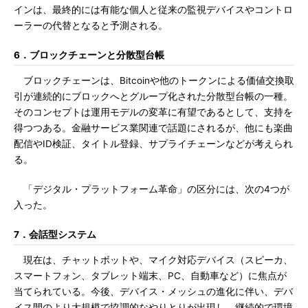
インは、最終的には有能な個人と従来の監視デバイスやコントロ
ーラーの代替となると予測される。
6．ブロックチェーンと分散型台帳
ブロックチェーンは、Bitcoinや他のトークンによる価値交換取
引が連続的にブロックへとグループ化された分散型台帳の一種。
そのコンセプトは運用モデルの変革に有望であるとして、支持を
得つつある。金融サービス業関連で話題にされるが、他にも楽曲
配信やID検証、タイトル登録、サプライチェーンなどが考えられ
る。
「デジタル・プラットフォーム革命」の区分には、次の4つが
入った。
7．会話型システム
現在は、チャットボットや、マイク対応デバイス（スピーカ、
スマートフォン、タブレット端末、PC、自動車など）に焦点が
当てられている。今後、デバイス・メッシュの進化に伴い、デバ
イス間のより大規模で協調的なやりとりが出現し、継続的で環境