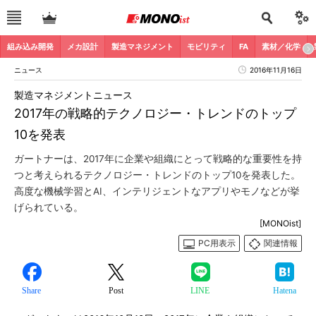
組み込み開発
メカ設計
製造マネジメント
モビリティ
FA
素材／化学
ニュース
2016年11月16日
製造マネジメントニュース
2017年の戦略的テクノロジー・トレンドのトップ
10を発表
ガートナーは、2017年に企業や組織にとって戦略的な重要性を持
つと考えられるテクノロジー・トレンドのトップ10を発表した。
高度な機械学習とAI、インテリジェントなアプリやモノなどが挙
げられている。
[MONOist]
PC用表示
関連情報
Share
Post
LINE
Hatena