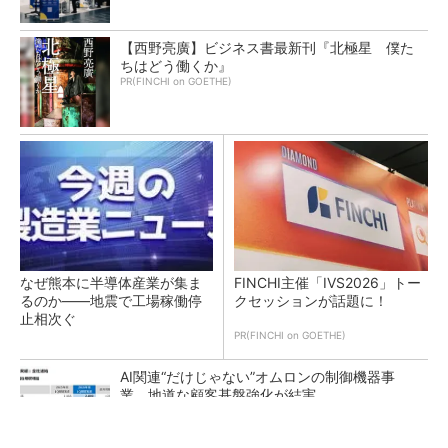
【西野亮廣】ビジネス書最新刊『北極星 僕た
ちはどう働くか』
PR(FINCHI on GOETHE)
なぜ熊本に半導体産業が集ま
FINCHI主催「IVS2026」トー
るのか――地震で工場稼働停
クセッションが話題に！
止相次ぐ
PR(FINCHI on GOETHE)
AI関連“だけじゃない”オムロンの制御機器事
業、地道な顧客基盤強化が結実