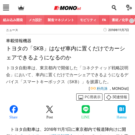
組み込み開発
メカ設計
製造マネジメント
モビリティ
FA
素材／化学
ニュース
2016年11月7日
車載情報機器
トヨタの「SKB」はなぜ車内に置くだけでカーシ
ェアできるようになるのか
トヨタ自動車は、東京都内で開催した「コネクティッド戦略説明
会」において、車内に置くだけでカーシェアできるようになるデ
バイス「スマートキーボックス（SKB）」を披露した。
[
朴尚洙
，MONOist]
PC用表示
関連情報
Share
Post
LINE
Hatena
トヨタ自動車は、2016年11月1日に東京都内で報道陣向けに開