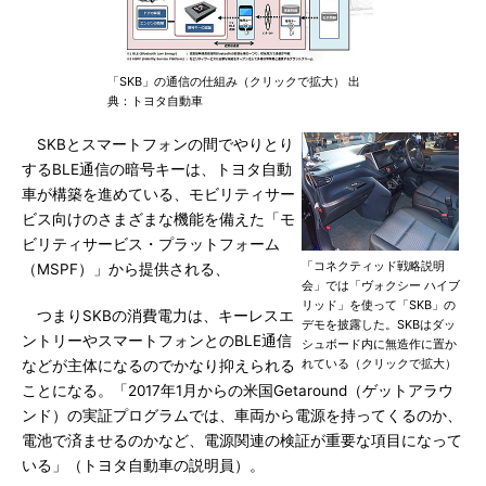
「SKB」の通信の仕組み（クリックで拡大） 出
典：トヨタ自動車
SKBとスマートフォンの間でやりとり
するBLE通信の暗号キーは、トヨタ自動
車が構築を進めている、モビリティサー
ビス向けのさまざまな機能を備えた「モ
ビリティサービス・プラットフォーム
「コネクティッド戦略説明
（MSPF）」から提供される、
会」では「ヴォクシー ハイブ
リッド」を使って「SKB」の
つまりSKBの消費電力は、キーレスエ
デモを披露した。SKBはダッ
ントリーやスマートフォンとのBLE通信
シュボード内に無造作に置か
れている（クリックで拡大）
などが主体になるのでかなり抑えられる
ことになる。「2017年1月からの米国Getaround（ゲットアラウ
ンド）の実証プログラムでは、車両から電源を持ってくるのか、
電池で済ませるのかなど、電源関連の検証が重要な項目になって
いる」（トヨタ自動車の説明員）。