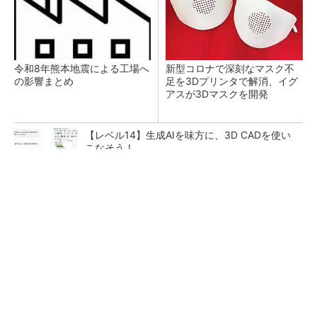
令和8年熊本地震による工場へ
新型コロナで深刻なマスク不
の影響まとめ
足を3Dプリンタで解消、イグ
アスが3Dマスクを開発
【レベル14】生成AIを味方に、3D CADを使い
こなそう！
【西野亮廣】ビジネス書最新刊『北極星 僕た
ちはどう働くか』
PR(FINCHI on GOETHE)
狭小な駐車場に、シャープがポールカメラ式製
品発表 市場シェア10％目指す