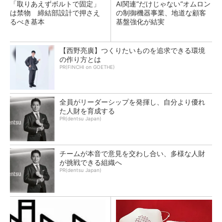
「取りあえずボルトで固定」
AI関連“だけじゃない”オムロン
は禁物 締結部設計で押さえ
の制御機器事業、地道な顧客
るべき基本
基盤強化が結実
【西野亮廣】つくりたいものを追求できる環境
の作り方とは
PR(FINCHI on GOETHE)
全員がリーダーシップを発揮し、自分より優れ
た人財を育成する
PR(dentsu Japan)
チームが本音で意見を交わし合い、多様な人財
が挑戦できる組織へ
PR(dentsu Japan)