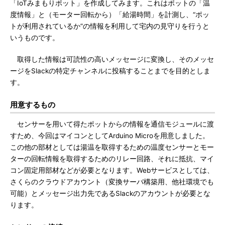
「IoTみまもりポット」を作成してみます。これはポットの「温
度情報」と（モーター回転から）「給湯時間」を計測し、“ポッ
トが利用されているか”の情報を利用して宅内の見守りを行うと
いうものです。
取得した情報は可読性の高いメッセージに変換し、そのメッセ
ージをSlackの特定チャンネルに投稿することまでを目的としま
す。
用意するもの
センサーを用いて得たポットからの情報を通信モジュールに渡
すため、今回はマイコンとしてArduino Microを用意しました。
この他の部材としては湯温を取得するための温度センサーとモー
ターの回転情報を取得するためのリレー回路、それに抵抗、マイ
コン固定用部材などが必要となります。Webサービスとしては、
さくらのクラウドアカウント（変換サーバ構築用、他社環境でも
可能）とメッセージ出力先であるSlackのアカウントが必要とな
ります。