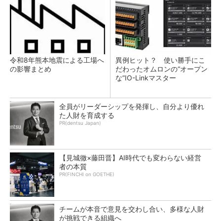
令和8年熊本地震による工場へ
異例ヒット？ 使い勝手にこ
の影響まとめ
だわったオムロンの“オープン
な”IO-Linkマスター
全員がリーダーシップを発揮し、自分より優れ
た人財を育成する
PR(dentsu Japan)
【見城徹×藤田晋】AI時代でも変わらない経営
者の本質
PR(FINCHI on GOETHE)
チームが本音で意見を交わし合い、多様な人財
が挑戦できる組織へ