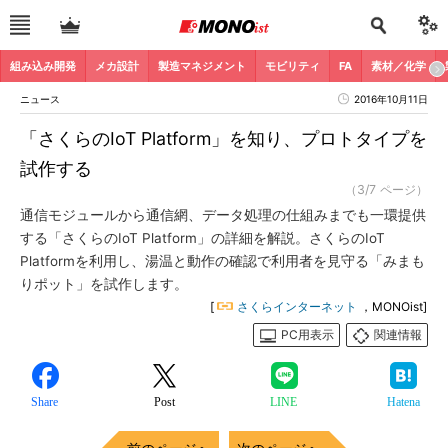
組み込み開発
メカ設計
製造マネジメント
モビリティ
FA
素材／化学
ニュース
2016年10月11日
「さくらのIoT Platform」を知り、プロトタイプを
試作する
（3/7 ページ）
通信モジュールから通信網、データ処理の仕組みまでも一環提供
する「さくらのIoT Platform」の詳細を解説。さくらのIoT
Platformを利用し、湯温と動作の確認で利用者を見守る「みまも
りポット」を試作します。
[
さくらインターネット
，MONOist]
PC用表示
関連情報
Share
Post
LINE
Hatena