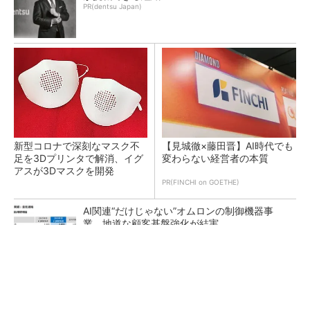
PR(dentsu Japan)
新型コロナで深刻なマスク不
【見城徹×藤田晋】AI時代でも
足を3Dプリンタで解消、イグ
変わらない経営者の本質
アスが3Dマスクを開発
PR(FINCHI on GOETHE)
AI関連“だけじゃない”オムロンの制御機器事
業、地道な顧客基盤強化が結実
【レベル14】生成AIを味方に、3D CADを使い
こなそう！