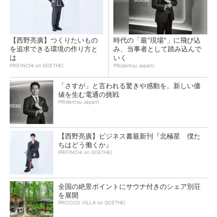
【西野亮廣】つくりたいもの
時代の「最"現場"」に飛び込
を追求できる環境の作り方と
み、当事者として踏み込んで
は
いく
PR(FINCHI on GOETHE)
PR(dentsu Japan)
「さすが」と言われる驚きや感動を。新しい価
値を生む電通の挑戦
PR(dentsu Japan)
【西野亮廣】ビジネス書最新刊『北極星 僕た
ちはどう働くか』
PR(FINCHI on GOETHE)
全国の絶景ポイントにサウナ付きのシェア別荘
を展開
PR(COCO VILLA on GOETHE)