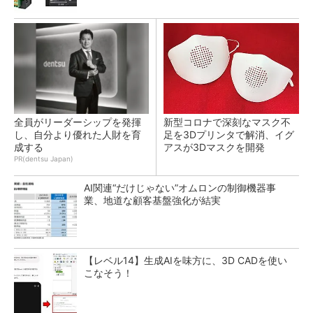
全員がリーダーシップを発揮
新型コロナで深刻なマスク不
し、自分より優れた人財を育
足を3Dプリンタで解消、イグ
成する
アスが3Dマスクを開発
PR(dentsu Japan)
AI関連“だけじゃない”オムロンの制御機器事
業、地道な顧客基盤強化が結実
【レベル14】生成AIを味方に、3D CADを使い
こなそう！