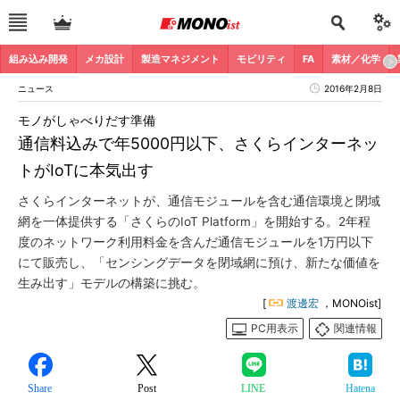
組み込み開発
メカ設計
製造マネジメント
モビリティ
FA
素材／化学
ニュース
2016年2月8日
モノがしゃべりだす準備
通信料込みで年5000円以下、さくらインターネッ
トがIoTに本気出す
さくらインターネットが、通信モジュールを含む通信環境と閉域
網を一体提供する「さくらのIoT Platform」を開始する。2年程
度のネットワーク利用料金を含んだ通信モジュールを1万円以下
にて販売し、「センシングデータを閉域網に預け、新たな価値を
生み出す」モデルの構築に挑む。
[
渡邊宏
，MONOist]
PC用表示
関連情報
Share
Post
LINE
Hatena