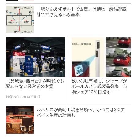
「取りあえずボルトで固定」は禁物 締結部設
計で押さえるべき基本
【見城徹×藤田晋】AI時代でも
狭小な駐車場に、シャープが
変わらない経営者の本質
ポールカメラ式製品発表 市
場シェア10％目指す
PR(FINCHI on GOETHE)
ルネサスが高崎工場を閉鎖へ、かつてはSiCデ
バイス生産の計画も