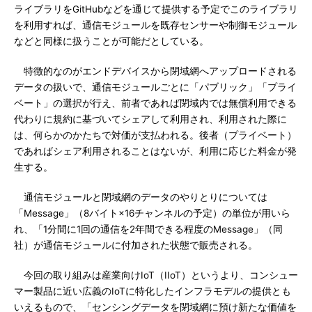
ライブラリをGitHubなどを通じて提供する予定でこのライブラリ
を利用すれば、通信モジュールを既存センサーや制御モジュール
などと同様に扱うことが可能だとしている。
特徴的なのがエンドデバイスから閉域網へアップロードされる
データの扱いで、通信モジュールごとに「パブリック」「プライ
ベート」の選択が行え、前者であれば閉域内では無償利用できる
代わりに規約に基づいてシェアして利用され、利用された際に
は、何らかのかたちで対価が支払われる。後者（プライベート）
であればシェア利用されることはないが、利用に応じた料金が発
生する。
通信モジュールと閉域網のデータのやりとりについては
「Message」（8バイト×16チャンネルの予定）の単位が用いら
れ、「1分間に1回の通信を2年間できる程度のMessage」（同
社）が通信モジュールに付加された状態で販売される。
今回の取り組みは産業向けIoT（IIoT）というより、コンシュー
マー製品に近い広義のIoTに特化したインフラモデルの提供とも
いえるもので、「センシングデータを閉域網に預け新たな価値を