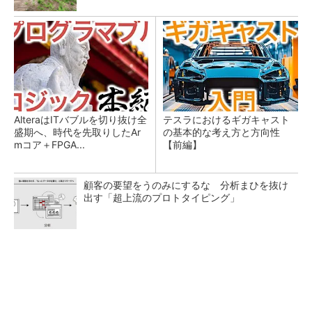
AlteraはITバブルを切り抜け全
テスラにおけるギガキャスト
盛期へ、時代を先取りしたAr
の基本的な考え方と方向性
mコア＋FPGA...
【前編】
顧客の要望をうのみにするな 分析まひを抜け
出す「超上流のプロトタイピング」
ソニーグループはイメージセンサーが過去最高
益、熊本地震の影響も限定的