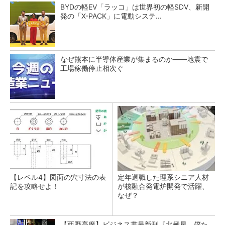
BYDの軽EV「ラッコ」は世界初の軽SDV、新開
発の「X-PACK」に電動システ...
なぜ熊本に半導体産業が集まるのか――地震で
工場稼働停止相次ぐ
【レベル4】図面の穴寸法の表
定年退職した理系シニア人材
記を攻略せよ！
が核融合発電炉開発で活躍、
なぜ？
【西野亮廣】ビジネス書最新刊『北極星 僕た