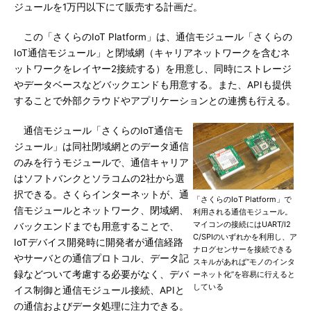
ジュールを1万円以下にて販売する計画だ。
この「さくらのIoT Platform」は、通信モジュール「さくらの
IoT通信モジュール」と閉域網（キャリアネットワークを含むネ
ットワークをレイヤー2接続する）を用意し、同時にストレージ
やデータベースなどバックエンドも用意する。また、APIも提供
することで外部クラウドやアプリケーションとの連携も行える。
通信モジュール「さくらのIoT通信モ
ジュール」は同社閉域網とのデータ通信
のみを行うモジュールで、通信キャリア
はソフトバンクとソラコムの2社から選
択できる。さくらインターネットが、通
「さくらのIoT Platform」で
信モジュールとネットワーク、閉域網、
利用される通信モジュール。
マイコンの接続にはUART/I2
バックエンドまでも用意することで、
C/SPIのいずれかを利用し、ア
IoTデバイス開発時に開発者が通信経路
ナログセンサーを接続できる
やサーバとの通信プロトコル、データ記
スキルがあれば“モノのインタ
録などついて考慮する必要がなく、デバ
ーネット化”を容易に行えると
している
イス制御と通信モジュール接続、APIと
の通信およびデータ処理に注力できる。