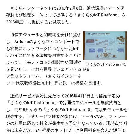
さくらインターネットは2016年2月8日、通信環境とデータ保
存および処理を一体として提供する「さくらのIoT Platform」を
2016年度中に提供すると発表した。
通信モジュールと閉域網を安価に提供
し、Arduinoのようなマイコンボードで
も容易にネットワークにつながったIoT
デバイスにできる環境を用意することに
よって、「モノ・コトの相関性や関係性
「さくらのIoT Platform」概
を見いだし、それを世界でシェアできる
略図
プラットフォーム」（さくらインターネ
ット 代表取締役社長 田中邦裕氏）の構築を目指す。
正式サービス開始に先だって2016年4月1日より開始予定の
「さくらのIoT Platform α」では通信モジュールを無償貸与と
し、同年9月からの「さくらのIoT Platform β」ではモジュールを
販売する。正式サービス開始の際には、データやAPI、ストレー
ジの利用に応じて料金が発生する予定となっている。現時点で料
金は未定だが、2年程度のネットワーク利用料金を含んだ通信モ