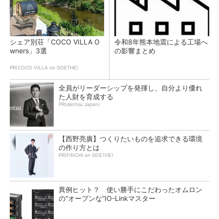
シェア別荘「COCO VILLA O
令和8年熊本地震による工場へ
wners」3選
の影響まとめ
PR(COCO VILLA on GOETHE)
全員がリーダーシップを発揮し、自分より優れ
た人財を育成する
PR(dentsu Japan)
【西野亮廣】つくりたいものを追求できる環境
の作り方とは
PR(FINCHI on GOETHE)
異例ヒット？ 使い勝手にこだわったオムロン
の“オープンな”IO-Linkマスター