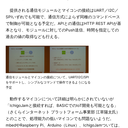
提供される通信モジュールとマイコンの接続はUART／I2C／
SPIいずれでも可能で、通信方式によらず同種のコマンドベース
で制御が可能となる予定だ。APIとの通信はHTTP REST APIが基
本となり、モジュールに対してのPush送信、時間を指定しての
過去の値の取得なども行える。
通信モジュールとマイコンの接続について。UART/I2C/SPI
をサポートし、シンプルなコマンドで操作できるようになる
予定
動作するマイコンについて詳細は明らかにされていないが
「IchigoJamと接続すれば、BASICでのIoT開発も可能となる」
（さくらインターネット プラットフォーム事業部 江草陽太氏）
とのことで、処理能力の低いマイコンでも問題ないようだ。
mbedやRaspberry Pi、Arduino（Linux）、IchigoJamついては、