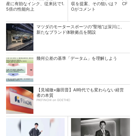
産に有効なインク、従来比で1.
収を提案、その狙いは？ CF
5倍の性能向上
Oがコメント
マツダのモータースポーツの“聖地”は深川に、
新たなブランド体験拠点を開設
幾何公差の基準「データム」を理解しよう
【見城徹×藤田晋】AI時代でも変わらない経営
者の本質
PR(FINCHI on GOETHE)