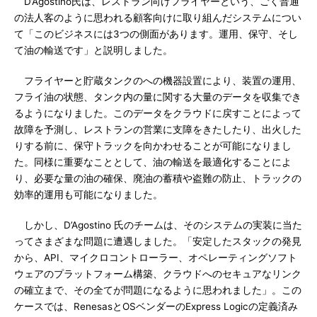
D’Agostino氏は、レストラン向けフライヤーという、ごく普通
の法人客のように思われる顧客向けに取り組んだシステムについ
て「このビジネスには3つの側面があります。運用、保守、そし
て油の輸送です」と説明しました。
フライヤーと貯蔵タンクのへの機器設置により、装置の運用、
フライ油の状態、タンク内の量に関する大量のデータを収集でき
るようになりました。このデータをクラウドに戻すことによって
故障を予測し、レストランの営業に支障をきたしたり、出火した
りする前に、保守トラックを向かわせることが可能になりまし
た。同様に重要なこととして、油の輸送を最適化することによ
り、必要な量の油の確保、廃油の蓄積や盗難の防止、トラックの
効率的運用も可能になりました。
しかし、D’Agostino 氏のチームは、そのシステムの実装に当た
ってさまざまな問題に遭遇しました。「安定したスタックの発見
から、API、マイクロコントローラー、オペレーティングソフト
ウェアのプラットフォーム構築、クラウドへのセキュアなリンク
の確立まで、その全てが問題になるように思われました」。この
ケースでは、RenesasとOSベンダーのExpress Logicの定義済み