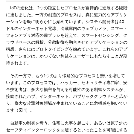
IoTの進化は、2つの独立したプロセスが自律的に進展する段階
に達しました。一方の創造的プロセスは、真に魅力的なアプリケ
ーションを既に明らかにし始めています。システム開発者は40
ドルのインターネット電球、冷蔵庫内のウェブカメラ、スマート
フォンアプリ対応の歯ブラシを超えて、スマートセンシング、ク
ラウドベースの解析、分散制御を融合させたアプリケーションの
構想、さらにはプロトタイピングを始めています。これらのアプ
リケーションは、かつてない利益をユーザーにもたらすことが期
待されます。
その一方で、もう1つのより懐疑的なプロセスも勢いを増して
います。このプロセスでは、ハッカー、セキュリティ専門家、安
全技術者は、多大な損害を与える可能性のある制御システムが、
接続されたハブ、インターネット、パブリッククラウドへと広が
り、膨大な攻撃対象領域が生まれていることに危機感を抱いてい
ます（図 1）。
自動車の制御を奪う、住宅に火事を起こす、あるいは原子炉の
セーフティインターロックを回避するといったことを可能にする