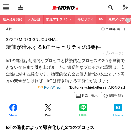
組み込み開発
メカ設計
製造マネジメント
モビリティ
FA
素材／化学
連載
2016年8月5日
SYSTEM DESIGN JOURNAL
錠前が暗示するIoTセキュリティの3要件
（1/5 ページ）
IoTの進化は創造的なプロセスと懐疑的なプロセスの2つを無視で
きない存在まで引き上げました。懐疑的なプロセスの筆頭は、安
全性に対する懸念です。物理的な安全と個人情報の安全という両
方の安全がなければ、IoTは行き詰まる可能性があります。
[
Ron Wilson
，（Editor-in-chief,Altera）,MONOist]
PC用表示
関連情報
Share
Post
LINE
Hatena
IoTの進化によって顕在化した2つのプロセス