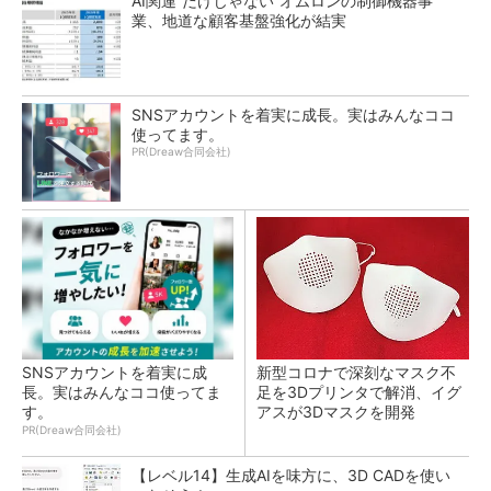
AI関連“だけじゃない”オムロンの制御機器事
業、地道な顧客基盤強化が結実
SNSアカウントを着実に成長。実はみんなココ
使ってます。
PR(Dreaw合同会社)
SNSアカウントを着実に成
新型コロナで深刻なマスク不
長。実はみんなココ使ってま
足を3Dプリンタで解消、イグ
す。
アスが3Dマスクを開発
PR(Dreaw合同会社)
【レベル14】生成AIを味方に、3D CADを使い