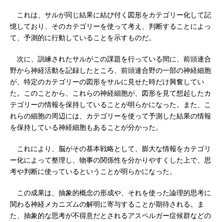
これは、サルが同じ結果に結び付く図形をカテゴリー化して記
憶しており、そのカテゴリーを使って考え、判断することによっ
て、予測的に行動していることを示すものだ。
次に、訓練されたサルがこの課題を行っている間に、前頭連合
野から神経活動を記録したところ、前頭連合野の一部の神経細胞
が、特定のカテゴリーの図形をサルに見せた時だけ興奮してい
た。このことから、これらの神経細胞が、図形を見て想起したカ
テゴリーの情報を保持していることが明らかになった。また、こ
れらの細胞の周辺には、カテゴリーを使って予測した結果の情報
を保持している神経細胞もあることが分かった。
これにより、脳がその基本戦略として、膨大な情報をカテゴリ
ー化によって整理し、物事の関係性を分かりやすくした上で、思
考や判断に使っているということが明らかになった。
この成果は、抽象的概念の形成や、それを使った論理的思考に
関わる神経メカニズムの解明に寄与することが期待される。ま
た、抽象的な思考が不得意だとされるアスペルガー症候群などの