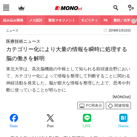
組み込み開発
メカ設計
製造マネジメント
モビリティ
FA
素材／化学
ニュース
2016年3月23日
医療技術ニュース
カテゴリー化により大量の情報を瞬時に処理する
脳の働きを解明
東北大学は、高次脳機能の中枢として知られる前頭連合野におい
て、カテゴリー化によって情報を整理して判断することに関わる
神経活動を発見した。脳が膨大な情報を整理した上で、思考や判
断に使っていることが明らかに
[MONOist]
PC用表示
関連情報
Share
Post
LINE
Hatena