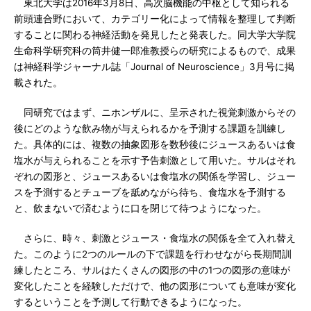
東北大学は2016年3月8日、高次脳機能の中枢として知られる
前頭連合野において、カテゴリー化によって情報を整理して判断
することに関わる神経活動を発見したと発表した。同大学大学院
生命科学研究科の筒井健一郎准教授らの研究によるもので、成果
は神経科学ジャーナル誌「Journal of Neuroscience」3月号に掲
載された。
同研究ではまず、ニホンザルに、呈示された視覚刺激からその
後にどのような飲み物が与えられるかを予測する課題を訓練し
た。具体的には、複数の抽象図形を数秒後にジュースあるいは食
塩水が与えられることを示す予告刺激として用いた。サルはそれ
ぞれの図形と、ジュースあるいは食塩水の関係を学習し、ジュー
スを予測するとチューブを舐めながら待ち、食塩水を予測する
と、飲まないで済むように口を閉じて待つようになった。
さらに、時々、刺激とジュース・食塩水の関係を全て入れ替え
た。このように2つのルールの下で課題を行わせながら長期間訓
練したところ、サルはたくさんの図形の中の1つの図形の意味が
変化したことを経験しただけで、他の図形についても意味が変化
するということを予測して行動できるようになった。