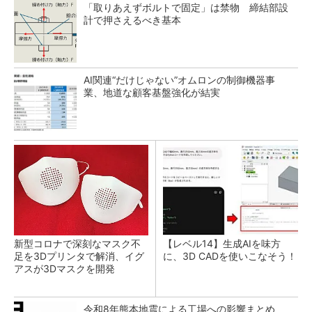
「取りあえずボルトで固定」は禁物 締結部設
計で押さえるべき基本
AI関連“だけじゃない”オムロンの制御機器事
業、地道な顧客基盤強化が結実
新型コロナで深刻なマスク不
【レベル14】生成AIを味方
足を3Dプリンタで解消、イグ
に、3D CADを使いこなそう！
アスが3Dマスクを開発
令和8年熊本地震による工場への影響まとめ