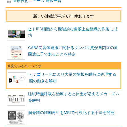
医療技術ニュース 連載一覧
新しい連載記事が 871 件あります
ヒトiPS細胞から機能的な角膜上皮組織の作製に成
功
GABA受容体運搬に関わるタンパク質が自閉症の原
因遺伝子であることを特定
カテゴリー化により大量の情報を瞬時に処理する
脳の働きを解明
睡眠時無呼吸を治療すると体重が増えるメカニズム
を解明
脳脊髄の髄鞘再生をMRIで可視化する手法を開発