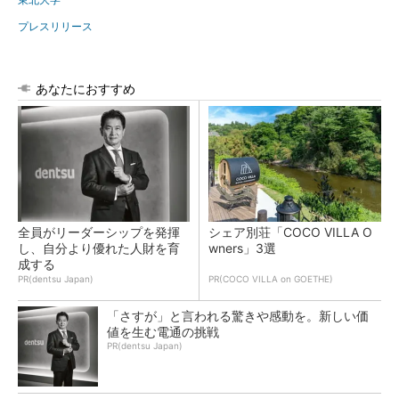
プレスリリース
あなたにおすすめ
全員がリーダーシップを発揮
シェア別荘「COCO VILLA O
し、自分より優れた人財を育
wners」3選
成する
PR(dentsu Japan)
PR(COCO VILLA on GOETHE)
「さすが」と言われる驚きや感動を。新しい価
値を生む電通の挑戦
PR(dentsu Japan)