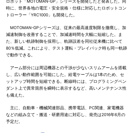
ロボット「MOTOMAN-GP」シリーズを開発したと発表した。同
時に、世界各地の電圧・安全規格・仕様に対応したロボットコン
トローラー「YRC1000」も開発した。
MOTOMAN-GPシリーズは、従来の最高速度制限を撤廃し、加
減速制御を改善することで、加減速時間を大幅に短縮した。ま
た、新しい軌跡制御を採用し、軌跡誤差を同社従来機に比べて
80％低減。これにより、テスト運転・プレイバック時も同一軌跡
で動作できる。
アーム部分には周辺機器との干渉が少ないスリムアームを搭載
し、広い動作範囲を可能にした。給電ケーブルは1本のため、セ
ットアップ時間を短縮できる。断線時には、プログラミングペン
ダント上で異常箇所を瞬時に表示するなど、高いメンテナンス性
も備えた。
主に、自動車・機械関連部品、携帯電話、PC関連、家電機器
などの組み立て・搬送・研磨用途に対応し、発売は2016年6月の
予定だ。