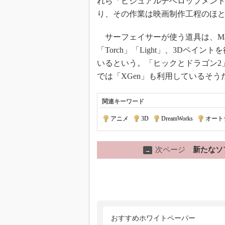
れら「ビジュアルデベロップメント
り、その作業は映画制作工程のほ
サーフェイサーが使う道具は、Ma
「Torch」「Light」、3Dペイン
いるという。「ヒックとドラゴン2
では「XGen」も利用しているそう
関連キーワード
アニメ
|
3D
|
DreamWorks
|
オート
次ページ
新たなソ
→
おすすめホワイトペーパー