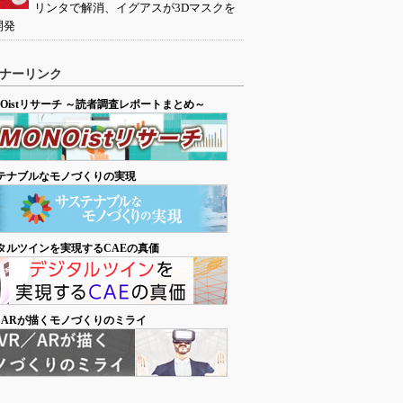
リンタで解消、イグアスが3Dマスクを
開発
ナーリンク
NOistリサーチ ～読者調査レポートまとめ～
テナブルなモノづくりの実現
タルツインを実現するCAEの真価
／ARが描くモノづくりのミライ