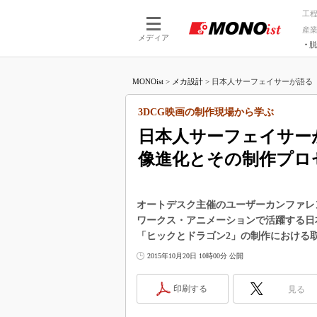
工
産
メディア
脱
つながる技術
AI×技術
MONOist
>
メカ設計
>
日本人サーフェイサーが語る「
つながる工場
AI×設備
つながるサービ
Physical
3DCG映画の制作現場から学ぶ
日本人サーフェイサー
像進化とその制作プロ
オートデスク主催のユーザーカンファレンス「Aut
ワークス・アニメーションで活躍する日
「ヒックとドラゴン2」の制作における
2015年10月20日 10時00分 公開
印刷する
見る