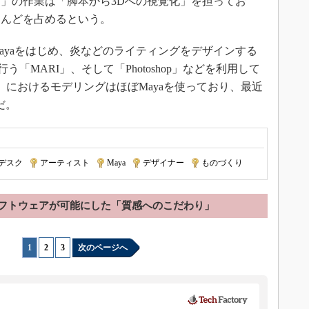
」の作業は「脚本から3Dへの視覚化」を担ってお
とんどを占めるという。
yaをはじめ、炎などのライティングをデザインする
トを行う「MARI」、そして「Photoshop」などを利用して
」におけるモデリングはほぼMayaを使っており、最近
だ。
デスク
|
アーティスト
|
Maya
|
デザイナー
|
ものづくり
フトウェアが可能にした「質感へのこだわり」
1
|
2
|
3
次のページへ