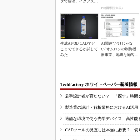
タで解消、イグアスが
3Dマスクを開発
PR(國學院大學)
生成AI×3D CADでど
AI関連“だけじゃな
こまでできるか試して
い”オムロンの制御機
みた
器事業、地道な顧客基
盤強化が結実
TechFactory ホワイトペーパー新着情報
若手設計者が育たない？ 「探す」時間
製造業の設計・解析業務におけるAI活
過酷な環境で使う光学デバイス、高性能
CADツールの見直しは本当に必要？ 切