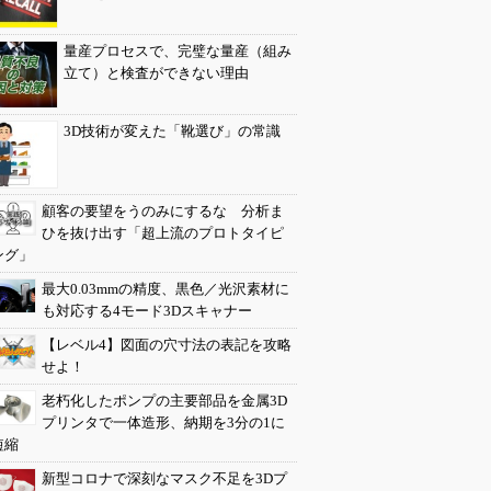
量産プロセスで、完璧な量産（組み
立て）と検査ができない理由
3D技術が変えた「靴選び」の常識
顧客の要望をうのみにするな 分析ま
ひを抜け出す「超上流のプロトタイピ
ング」
最大0.03mmの精度、黒色／光沢素材に
も対応する4モード3Dスキャナー
【レベル4】図面の穴寸法の表記を攻略
せよ！
老朽化したポンプの主要部品を金属3D
プリンタで一体造形、納期を3分の1に
短縮
新型コロナで深刻なマスク不足を3Dプ