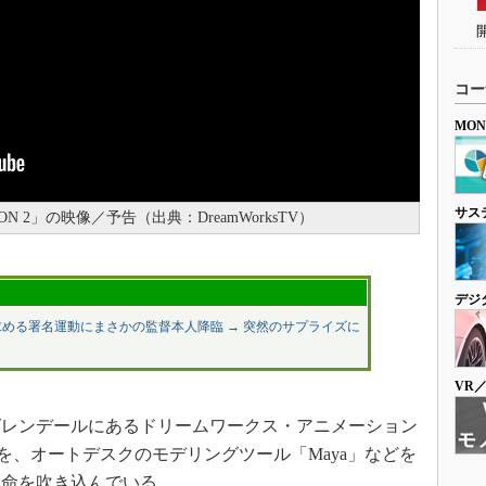
コー
MO
サス
AGON 2」の映像／予告（出典：DreamWorksTV）
デジ
求める署名運動にまさかの監督本人降臨 → 突然のサプライズに
VR
レンデールにあるドリームワークス・アニメーション
を、オートデスクのモデリングツール「Maya」などを
に命を吹き込んでいる。