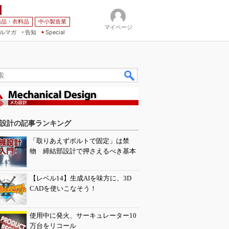
薬品・衣料品
中小製造業
マイページ
ルマガ
告知
Special
設計の記事ランキング
「取りあえずボルトで固定」は禁
物 締結部設計で押さえるべき基本
【レベル14】生成AIを味方に、3D
CADを使いこなそう！
使用中に発火、サーキュレーター10
万台をリコール