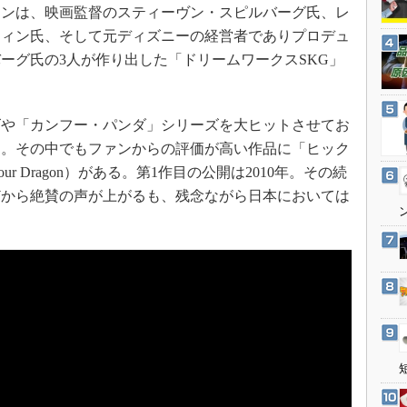
3Dプリンタ
ンは、映画監督のスティーヴン・スピルバーグ氏、レ
産業オープンネット展
デジタルツインとCAE
フィン氏、そして元ディズニーの経営者でありプロデュ
ーグ氏の3人が作り出した「ドリームワークスSKG」
S＆OP
。
インダストリー4.0
イノベーション
や「カンフー・パンダ」シリーズを大ヒットさせてお
製造業ビッグデータ
る。その中でもファンからの評価が高い作品に「ヒック
 your Dragon）がある。第1作目の公開は2010年。その続
メイドインジャパン
などから絶賛の声が上がるも、残念ながら日本においては
植物工場
知財マネジメント
海外生産
グローバル設計・開発
制御セキュリティ
新型コロナへの対応