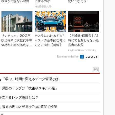
検査ができない理由
にするのか
使いこなそう！
PR(國學院大學)
リンテック、200億円
テスラにおけるギガキ
【見城徹×藤田晋】AI
投じ福岡に次世代半導
ャストの基本的な考え
時代でも変わらない経
体材料の研究拠点を開
方と方向性【前編】
営者の本質
設
PR(FINCHI on GOETHE)
Recommended by
PR
を「学ぶ」時間に変えるデータ管理とは
用 課題のトップは「技術やスキル不足」
を支えるレンズ設計とは？
り替えの理由と効果を7つの質問で検証