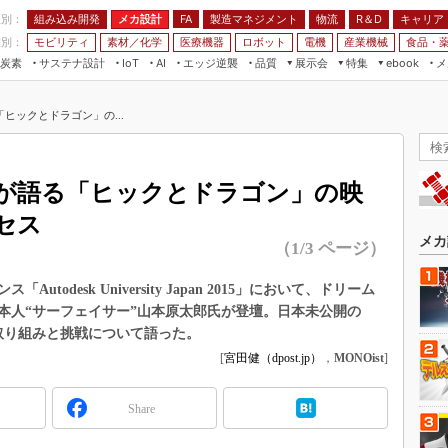
程別：
組み込み開発
メカ設計
製造マネジメント
物流
R＆D
キャリア
FA
業別：
モビリティ
素材／化学
医療機器
ロボット
電機
産業機械
食品・
炭素
サステナ設計
エッジ逆襲
品質
展示会
特集
メ
IoT
AI
ebook
伝承
組み込み開発
CEATEC
読者調査まとめ
編集後記
ヒックとドラゴン」の...
JIMTOF
保全
メカ設計
つながるクルマ
組込み/エッジ コンピューティング
ス
 AI
製造マネジメント
5G
展＆IoT/5Gソリューション展
VR／AR
FA
が語る「ヒックとドラゴン」の映
IIFES
モビリティ
フィールドサービス
セス
国際ロボット展
素材／化学
FPGA
メカ
（1/3 ページ）
ジャパンモビリティショー
組み込み画像技術
TECHNO-FRONTIER
odesk University Japan 2015」において、ドリーム
組み込みモデリング
本人“サーフェイサー”山本原太郎氏が登壇。日本未公開の
人テク展
Windows Embedded
取り組みと挑戦について語った。
スマート工場EXPO
[
宮田健（dpost.jp）
，
MONOist
]
車載ソフト開発
EdgeTech+
ISO26262
日本ものづくりワールド
Share
無償設計ツール
AUTOMOTIVE WORLD