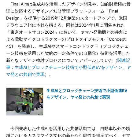
Final Aimは生成AIを活用したデザイン開発や、知的財産権の管
理に対応するデザイン／知財管理プラットフォーム「Final
Design」を提供する2019年12月創業のスタートアップで、米国
デラウェア州に本社を構える。同社は2024年1月に開催された
「東京オートサロン2024」において、ヤマハ発動機との共創に
よる電動マイクロトラクターのプロトタイプモデル「Concept
451」を発表し、生成AIやスマートコントラクト（ブロックチェ
ーン技術を活用した契約の一定条件での自動化）技術を活用した
新たなデザイン検討プロセスについてアピールしていた（
関連記
事：生成AIとブロックチェーン技術で小型低速EVをデザイン、ヤ
マ発との共創で実現
）。
生成AIとブロックチェーン技術で小型低速EV
をデザイン、ヤマ発との共創で実現
今回発表した生成AIを活用した共創活動では、自動車以外の領
域におけるカスタマイズ文化の新たな可能性を提示すべく、ヤマ