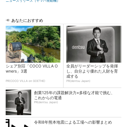
ニュースリリース（ヤマハ発動機）
あなたにおすすめ
シェア別荘「COCO VILLA O
全員がリーダーシップを発揮
wners」3選
し、自分より優れた人財を育
成する
PR(COCO VILLA on GOETHE)
PR(dentsu Japan)
創業125年の課題解決力×多様な才能で挑む、
これからの電通
PR(dentsu Japan)
令和8年熊本地震による工場への影響まとめ