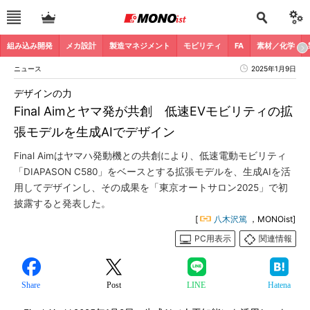
組み込み開発
メカ設計
製造マネジメント
モビリティ
FA
素材／化学
ニュース
2025年1月9日
デザインの力
Final Aimとヤマ発が共創 低速EVモビリティの拡
張モデルを生成AIでデザイン
Final Aimはヤマハ発動機との共創により、低速電動モビリティ
「DIAPASON C580」をベースとする拡張モデルを、生成AIを活
用してデザインし、その成果を「東京オートサロン2025」で初
披露すると発表した。
[
八木沢篤
，MONOist]
PC用表示
関連情報
Share
Post
LINE
Hatena