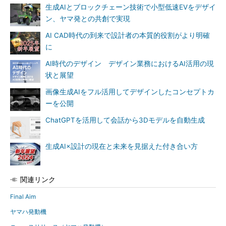
生成AIとブロックチェーン技術で小型低速EVをデザイ
ン、ヤマ発との共創で実現
AI CAD時代の到来で設計者の本質的役割がより明確
に
AI時代のデザイン デザイン業務におけるAI活用の現
状と展望
画像生成AIをフル活用してデザインしたコンセプトカ
ーを公開
ChatGPTを活用して会話から3Dモデルを自動生成
生成AI×設計の現在と未来を見据えた付き合い方
関連リンク
Final Aim
ヤマハ発動機