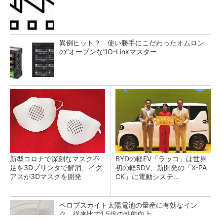
異例ヒット？ 使い勝手にこだわったオムロン
の“オープンな”IO-Linkマスター
新型コロナで深刻なマスク不
BYDの軽EV「ラッコ」は世界
足を3Dプリンタで解消、イグ
初の軽SDV、新開発の「X-PA
アスが3Dマスクを開発
CK」に電動システ...
ペロブスカイト太陽電池の量産に有効なイン
ク、従来比で1.5倍の性能向上