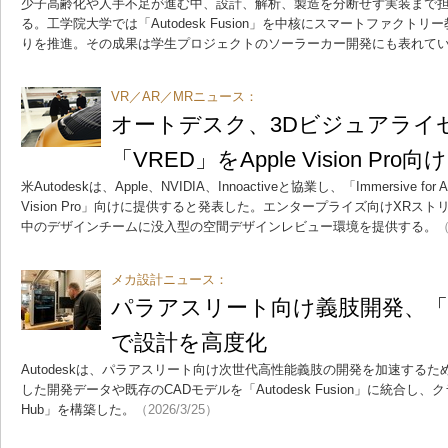
少子高齢化や人手不足が進む中、設計、解析、製造を分断せず実装まで
る。工学院大学では「Autodesk Fusion」を中核にスマートファク
りを推進。その成果は学生プロジェクトのソーラーカー開発にも表れて
VR／AR／MRニュース：
オートデスク、3Dビジュアライ
「VRED」をApple Vision Pro
米Autodeskは、Apple、NVIDIA、Innoactiveと協業し、「Immersive for 
Vision Pro」向けに提供すると発表した。エンタープライズ向けXRス
中のデザインチームに没入型の空間デザインレビュー環境を提供する。
（
メカ設計ニュース：
パラアスリート向け義肢開発、「Autod
で設計を高度化
Autodeskは、パラアスリート向け次世代高性能義肢の開発を加速するため
した開発データや既存のCADモデルを「Autodesk Fusion」に統合し、
Hub」を構築した。
（2026/3/25）