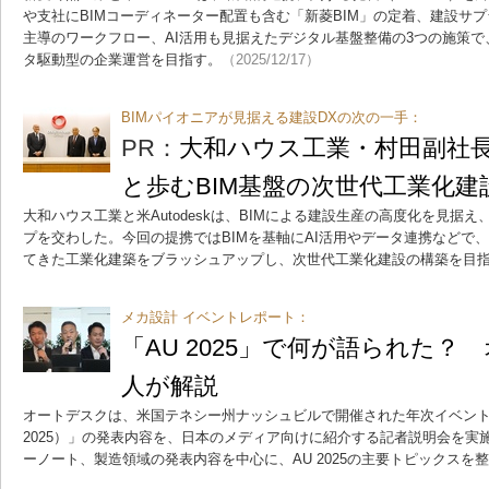
や支社にBIMコーディネーター配置も含む「新菱BIM」の定着、建設サ
主導のワークフロー、AI活用も見据えたデジタル基盤整備の3つの施策
タ駆動型の企業運営を目指す。
（2025/12/17）
BIMパイオニアが見据える建設DXの次の一手：
PR：
大和ハウス工業・村田副社長に聞
と歩むBIM基盤の次世代工業化建
大和ハウス工業と米Autodeskは、BIMによる建設生産の高度化を見据
プを交わした。今回の提携ではBIMを基軸にAI活用やデータ連携などで
てきた工業化建築をブラッシュアップし、次世代工業化建設の構築を目
メカ設計 イベントレポート：
「AU 2025」で何が語られた？
人が解説
オートデスクは、米国テネシー州ナッシュビルで開催された年次イベント「Autodes
2025）」の発表内容を、日本のメディア向けに紹介する記者説明会を実
ーノート、製造領域の発表内容を中心に、AU 2025の主要トピックスを