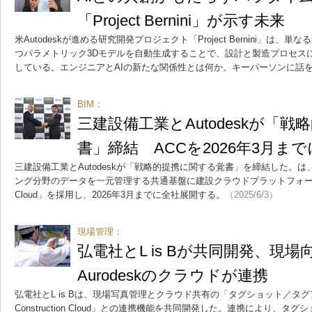
「Project Bernini」が示す未来
米Autodeskが進める研究開発プロジェクト「Project Bernini」は
つパラメトリック3Dモデルを自動生成することで、設計と製造プロセス
している。エンジニアとAIの新たな関係性とは何か。キーパーソンに話
BIM：
三建設備工業とAutodeskが「
書」締結 ACCを2026年3月ま
三建設備工業とAutodeskが「戦略的提携に関する覚書」を締結した。
ング分野のデータを一元管理する共通基盤に建設クラウドプラットフォーム「Autod
Cloud」を採用し、2026年3月までに全社展開する。
（2025/6/3）
現場管理：
弘電社とL is Bが共同開発、現
Aurodeskのクラウドが連携
弘電社とL is Bは、現場写真管理とクラウド共有の「タグショット／タグアル
Construction Cloud」との連携機能を共同開発した。連携により、