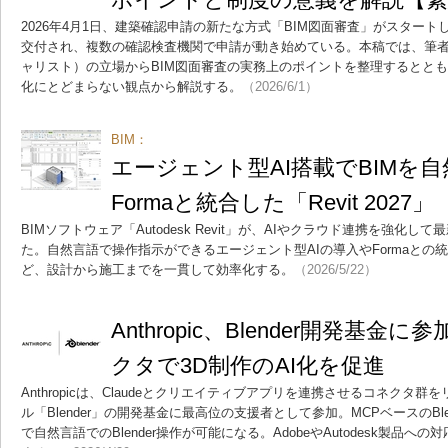
2026年4月1日、建築確認申請の新たな方式「BIM図面審査」がスター
交付され、複数の確認検査機関で申請が動き始めている。本稿では、筆者
ャリスト）の立場からBIM図面審査の実務上のポイントを整理するとと
化にとどまらない観点から解説する。
（2026/6/1）
BIM：
エージェント型AI搭載でBIM
Formaと統合した「Revit 2027」
BIMソフトウェア「Autodesk Revit」が、AIやクラウド連携を強化
た。自然言語で操作指示ができるエージェント型AIの導入やFormaとの
ど、設計から施工までを一貫して効率化する。
（2026/5/22）
Anthropic、Blender開発基金に
クタで3D制作のAI化を促進
Anthropicは、Claudeとクリエイティブアプリを連携させるコネクタ
ル「Blender」の開発基金に最高位の支援者として参加。MCPベースのBlen
で自然言語でのBlender操作が可能になる。AdobeやAutodesk製品