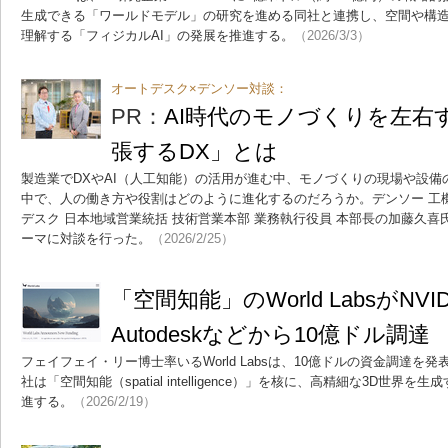
生成できる「ワールドモデル」の研究を進める同社と連携し、空間や構
理解する「フィジカルAI」の発展を推進する。
（2026/3/3）
オートデスク×デンソー対談：
PR：
AI時代のモノづくりを左右
張するDX」とは
製造業でDXやAI（人工知能）の活用が進む中、モノづくりの現場や設
中で、人の働き方や役割はどのように進化するのだろうか。デンソー 工
デスク 日本地域営業統括 技術営業本部 業務執行役員 本部長の加藤久喜
ーマに対談を行った。
（2026/2/25）
「空間知能」のWorld LabsがNVI
Autodeskなどから10億ドル調達
フェイフェイ・リー博士率いるWorld Labsは、10億ドルの資金調達を発表
社は「空間知能（spatial intelligence）」を核に、高精細な3D世
進する。
（2026/2/19）