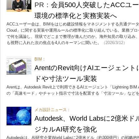
PR：
会員500人突破したACCユ
環境の標準化と実務実装へ
ACCユーザー会は、BIMをはじめ建設情報をマネジメントする共通データ環境の「Au
Cloud」に関する実装や運用ルールの標準化に取り組んでいる。業務プ
で何を議論し、現状でどこまで整理が進んだのか。海外知見の取り込み
も視野に入れた次の焦点を4人のキーマンに聞いた。
（2026/3/12）
BIM：
ArentのRevit向けAIエージェ
ドや寸法ツール実装
Arentは、Autodesk Revit上で利用できるAIエージェント「Lightning B
の「高速モード」やチャット指示で寸法を配置する「寸法ツール」など
メカ設計ニュース：
Autodesk、World Labsに2
ジカルAI研究を強化
Autodeskは、AI研究企業World Labsに2億米ドル（約300億円）の