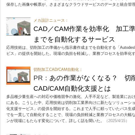
保存した画像や帳票が、さまざまなクラウドサービスのデータと統合管
メカ設計ニュース：
CAD／CAM作業を効率化 加工
までを自動化するサービス
応用技術は、切削加工の準備から指示書作成までを自動化する「Autodesk
ビス」の提供を開始した。現場の負担を軽減し、業務プロセスを効率化
切削加工CAD/CAM自動化：
PR：
あの作業がなくなる？ 切
CAD/CAM自動化支援とは
多品種少量生産への対応や価格競争の激化、人手不足など、製造業にお
にある。こうした中、応用技術は切削加工業界向けに新たなソリューション「Au
化支援サービス」の提供を開始する。これまで人手に頼っていたパス生
でを一貫して自動化することで、現場の負担軽減と業務プロセスの大幅
ンが現場にもたらす変化について、詳しく話を聞いた。
（2025/4/15）