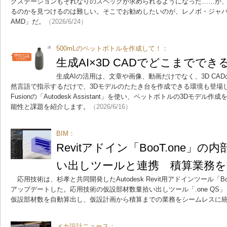
クステーションもそれなりのスペックが求められるようになった……が
るのかを見つけるのは難しい。そこでお勧めしたいのが、レノボ・ジャパンの「Thi
AMD」だ。
（2026/6/24）
500mLのペットボトルを作成して！：
生成AI×3D CADでどこまでで
生成AIの活用は、文章や画像、動画だけでなく、3D CA
然言語で指示するだけで、3Dモデルのたたき台を作成できる環境も登場しつ
Fusionの「Autodesk Assistant」を使い、ペットボトルの3Dモデル作
能性と課題を紹介します。
（2026/6/16）
BIM：
Revitアドイン「BooT.one」
い出しツールと連携 積算業務を
応用技術は、杉孝と共同開発したAutodesk Revit用アドインツール「B
アップデートした。応用技術の仮設部材数量拾い出しツール「.one QS
仮設部材数を自動算出し、仮設計画から積算までの業務をシームレスに
メカ設計ニュース：