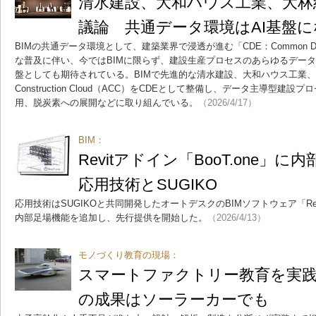
清水建設、大和ハウス工業、大林組
議論 共通データ環境はAI基盤
BIMの共通データ環境として、建築業界で浸透が進む「CDE：Common Data 
な普及に伴い、今ではBIMに限らず、建設生産プロセスのあらゆるデータ
盤としても期待されている。BIMで先進的な清水建設、大和ハウス工業、大林
Construction Cloud（ACC）をCDEとして整備し、データ主導型建
用、脱炭素への展開などに取り組んでいる。
（2026/4/17）
BIM：
Revitアドイン「BooT.one
応用技術とSUGIKO
応用技術はSUGIKOと共同開発したオートデスクのBIMソフトウェア「Revi
内部足場機能を追加し、先行提供を開始した。
（2026/4/13）
モノづくり教育の現場：
スマートファクトリー教育を実
の成果はソーラーカーでも