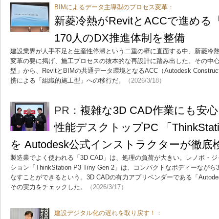
BIMによるデータ主導型のプロセス変革：
新菱冷熱がRevitとACCで進め
170人のDX推進体制を整備
建設業界が人手不足と生産性停滞という二重の壁に直面する中、新菱冷熱
変革の要に掲げ、施工プロセスの抜本的な再設計に踏み出した。その中
型」から、RevitとBIMの共通データ環境となるACC（Autodesk Constru
携による「組織的施工型」への移行だ。
（2026/3/18）
PR：
複雑な3D CAD作業にも安
性能デスクトップPC 「ThinkStation
を Autodesk公式インストラクターが徹底
製造業でよく使われる「3D CAD」は、処理の負荷が大きい。レノボ・
ション「ThinkStation P3 Tiny Gen 2」は、コンパクトなボディー
なすことができるという。3D CADの有力アプリベンダーである「Autod
その実力をチェックした。
（2026/3/17）
建設デジタル化の遅れを取り戻す！：