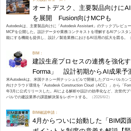
オートデスク、主要製品向けにA
を展開 Fusion向けMCPも
Autodeskは、主要製品向けに「Autodesk Assistant」のテックプレビ
MCPを公開した。設計データや業務コンテキストを理解するAIアシスタ
能にする機能も提供し、設計／製造業務におけるAI活用の拡大を図る。
（
BIM：
建設生産プロセスの連携を強化する「
Forma」 設計初期からAI成果
米Autodeskは、米国テネシー州ナッシュビルで開催したグローバルカンフ
向けクラウド環境を「Autodesk Construction Cloud（ACC）」から「
年3月に公式リリースした。AIによる解析や設計の効率化など、次世代
バルでの建設業界の課題解決策をレポートする。
（2026/6/2）
BIM確認申請：
4月からついに始動した「BIM図
ポイントと制度の意義を解説【緊