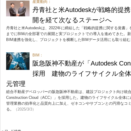
産業動向：
丹青社と米Autodeskが戦略的提
開を経て次なるステージへ
丹青社と米Autodeskは、2022年に締結した「戦略的提携に関する覚書
までにBIMの全部署での展開と実プロジェクトでの導入を進めてきた。
BIM連携を強化し、プロジェクトを横断したBIMデータ活用にも取り組む
BIM：
阪急阪神不動産が「Autodesk Constr
採用 建物のライフサイクル全体
元管理
総合不動産デベロッパーの阪急阪神不動産は、建設プロジェクト向け統合プラ
Construction Cloud（ACC）」を採用した。建物のライフサイクル
管理業務の効率化と品質向上に加え、ゼネコンやサブコンとの円滑なコ
る。
（2025/3/3）