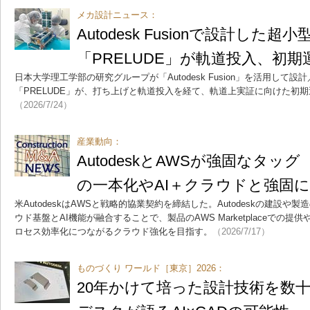
メカ設計ニュース：
Autodesk Fusionで設計した超
「PRELUDE」が軌道投入、初期
日本大学理工学部の研究グループが「Autodesk Fusion」を活用して
「PRELUDE」が、打ち上げと軌道投入を経て、軌道上実証に向けた初
（2026/7/24）
産業動向：
AutodeskとAWSが強固なタ
の一本化やAI＋クラウドと強固
米AutodeskはAWSと戦略的協業契約を締結した。Autodeskの建設や
ウド基盤とAI機能が融合することで、製品のAWS Marketplaceでの提
ロセス効率化につながるクラウド強化を目指す。
（2026/7/17）
ものづくり ワールド［東京］2026：
20年かけて培った設計技術を数