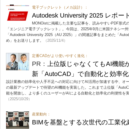
電子ブックレット（メカ設計）：
Autodesk University 2025 レ
MONOistに掲載した主要な記事を、読みやすいPDF形
「エンジニア電子ブックレット」。今回は、2025年9月に米国テネシー
「Autodesk University 2025（AU 2025）」の関連記事をまとめた「Autode
め」をお送りします。
（2025/11/4）
定番CADがより使いやすく進化：
PR：
上位版じゃなくてもAI機能
新「AutoCAD」で自動化と効率
設計業務の効率化や人手不足への対応に向けてAI活用が加速する中、オートデ
の最新アップデートで待望のAI機能を実装した。これまで上位版「AutoCA
能を開放し、より多くのユーザーがAIによる自動化と効率化の利便性を
（2025/10/29）
産業動向：
BIMを基盤とする次世代の工業