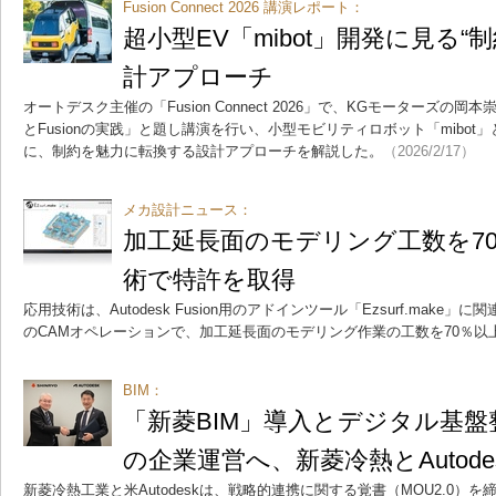
Fusion Connect 2026 講演レポート：
超小型EV「mibot」開発に見る
計アプローチ
オートデスク主催の「Fusion Connect 2026」で、KGモーターズ
とFusionの実践」と題し講演を行い、小型モビリティロボット「mibot
に、制約を魅力に転換する設計アプローチを解説した。
（2026/2/17）
メカ設計ニュース：
加工延長面のモデリング工数を7
術で特許を取得
応用技術は、Autodesk Fusion用のアドインツール「Ezsurf.mak
のCAMオペレーションで、加工延長面のモデリング作業の工数を70％以
BIM：
「新菱BIM」導入とデジタル基
の企業運営へ、新菱冷熱とAutodes
新菱冷熱工業と米Autodeskは、戦略的連携に関する覚書（MOU2.0）を