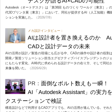
デスクが語るAI×CADの可能性
Autodesk（オートデスク）は「第38回 ものづくり ワールド［東京］」
代3Dプリンタ展［東京］」において、同社が提供するAI（人工知能）機
ションを実施した。
（2026/7/8）
メカ設計インタビュー：
AIは設計者を置き換えるのか Aut
CADと設計データの未来
AIの活用が設計／製造の現場にも広がる中、CADの操作や設計者の役割はどう
開発／製造ソリューション担当エグゼクティブバイスプレジデントのジェ
にもたらす変化、AI時代に求められる設計データの在り方、そして同社
来像を聞いた。
（2026/6/29）
PR：
面倒なボルト数えも一瞬！ 3
AI「Autodesk Assistant
クステーションで検証
構造設計などで利用するCADアプリでも、AIの活用が進んでいる。それだ