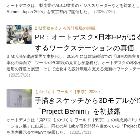
オートデスクは、製造業やAECO業界のビジネスリーダーなどを対象としたイベン
Summit Japan 2025」を東京都内で開催した。
（2025/7/29）
BIM業務を支える設計現場の頭脳：
PR：
オートデスク×日本HPが語
するワークステーションの真価
BIM活用が建設業界で本格化し、2026年には建築確認での「BIM図面
率化の両面で、ツールやPC環境の見直しが急務だ。オートデスクの林弘倫
運用の課題と展望、そして進化する設計環境を支える最新のワークステ
（2025/7/28）
ものづくり ワールド［東京］2025：
手描きスケッチから3Dモデルが!
「Project Bernini」を初披露
オートデスクは「第37回 ものづくり ワールド［東京］」の構成展の1つ
ーション展」に出展し、同社のAI Labが研究開発を進めている「Project 
を国内展示会で初めて披露した。
（2025/7/11）