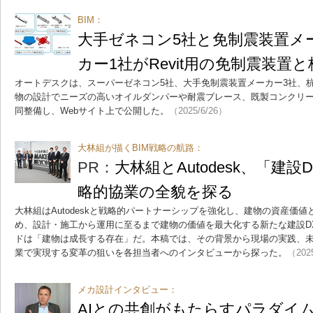
BIM：
大手ゼネコン5社と免制震装置メ
カー1社がRevit用の免制震装置
オートデスクは、スーパーゼネコン5社、大手免制震装置メーカー3社、
物の設計でニーズの高いオイルダンパーや耐震ブレース、既製コンクリート
同整備し、Webサイト上で公開した。
（2025/6/26）
大林組が描くBIM戦略の航路：
PR：
大林組とAutodesk、「建
略的協業の全貌を探る
大林組はAutodeskと戦略的パートナーシップを強化し、建物の資産価
め、設計・施工から運用に至るまで建物の価値を最大化する新たな建設D
ドは「建物は成長する存在」だ。本稿では、その背景から現場の実践、
業で実現する変革の狙いを各担当者へのインタビューから探った。
（202
メカ設計インタビュー：
AIとの共創がもたらすパラダイムシフ