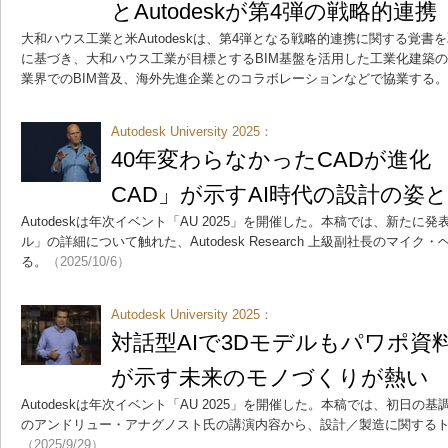
とAutodeskが第4弾の戦略的連携
大和ハウス工業と米Autodeskは、第4弾となる戦略的連携に関する覚
に基づき、大和ハウス工業が目標とするBIM基盤を活用した工業化建築の
業界でのBIM普及、海外先進企業とのコラボレーションなどで協業する。
Autodesk University 2025：
40年変わらなかったCADが進化
CAD」が示すAI時代の設計の姿
Autodeskは年次イベント「AU 2025」を開催した。本稿では、新たに
ル」の詳細について触れた、Autodesk Research 上級副社長のマイ
る。
（2025/10/6）
Autodesk University 2025：
対話型AIで3Dモデルもパワポ資
が示す未来のモノづくりが熱い
Autodeskは年次イベント「AU 2025」を開催した。本稿では、初日の基
のアンドリュー・アナグノスト氏の講演内容から、設計／製造に関する
（2025/9/29）