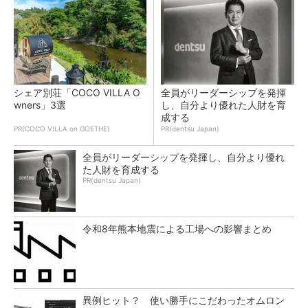
シェア別荘「COCO VILLA O
全員がリーダーシップを発揮
wners」3選
し、自分より優れた人財を育
成する
PR(COCO VILLA on GOETHE)
PR(dentsu Japan)
全員がリーダーシップを発揮し、自分より優れ
た人財を育成する
PR(dentsu Japan)
令和8年熊本地震による工場への影響まとめ
異例ヒット？ 使い勝手にこだわったオムロン