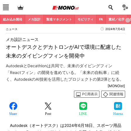
組み込み開発
メカ設計
製造マネジメント
モビリティ
FA
素材／化学
ニュース
2024年7月4日
メカ設計ニュース
オートデスクとデカトロンがAIで環境に配慮した
未来のダイビングフィンを開発中
AutodeskとDecathlonは共同で、未来のダイビングフィン
「Reactフィン」の開発を進めている。「未来の自転車」に続
く、AutodeskのAI技術を活用したプロジェクトの第2弾となる。
[MONOist]
PC用表示
関連情報
Share
Post
LINE
Hatena
Autodesk（オートデスク）は2024年6月18日、スポーツ用品