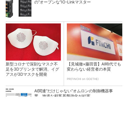
の“オープンな”IO-Linkマスター
新型コロナで深刻なマスク不
【見城徹×藤田晋】AI時代でも
足を3Dプリンタで解消、イグ
変わらない経営者の本質
アスが3Dマスクを開発
PR(FINCHI on GOETHE)
AI関連“だけじゃない”オムロンの制御機器事
業、地道な顧客基盤強化が結実
【レベル14】生成AIを味方に、3D CADを使い
こなそう！