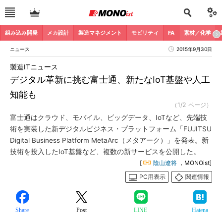
組み込み開発
メカ設計
製造マネジメント
モビリティ
FA
素材／化学
ニュース
2015年9月30日
製造ITニュース
デジタル革新に挑む富士通、新たなIoT基盤や人工
知能も
（1/2 ページ）
富士通はクラウド、モバイル、ビッグデータ、IoTなど、先端技
術を実装した新デジタルビジネス・プラットフォーム「FUJITSU
Digital Business Platform MetaArc（メタアーク）」を発表。新
技術を投入したIoT基盤など、複数の新サービスを公開した。
[
陰山遼将
，MONOist]
PC用表示
関連情報
Share
Post
LINE
Hatena