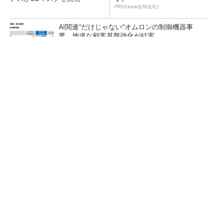
PR(Dreaw合同会社)
AI関連“だけじゃない”オムロンの制御機器事
業、地道な顧客基盤強化が結実
【レベル14】生成AIを味方に、3D CADを使い
こなそう！
「取りあえずボルトで固定」は禁物 締結部設
計で押さえるべき基本