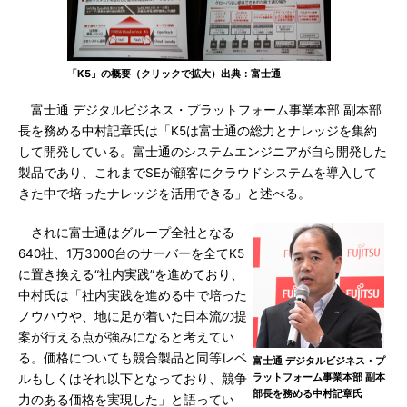
「K5」の概要（クリックで拡大）出典：富士通
富士通 デジタルビジネス・プラットフォーム事業本部 副本部
長を務める中村記章氏は「K5は富士通の総力とナレッジを集約
して開発している。富士通のシステムエンジニアが自ら開発した
製品であり、これまでSEが顧客にクラウドシステムを導入して
きた中で培ったナレッジを活用できる」と述べる。
されに富士通はグループ全社となる
640社、1万3000台のサーバーを全てK5
に置き換える“社内実践”を進めており、
中村氏は「社内実践を進める中で培った
ノウハウや、地に足が着いた日本流の提
案が行える点が強みになると考えてい
る。価格についても競合製品と同等レベ
富士通 デジタルビジネス・プ
ラットフォーム事業本部 副本
ルもしくはそれ以下となっており、競争
部長を務める中村記章氏
力のある価格を実現した」と語ってい