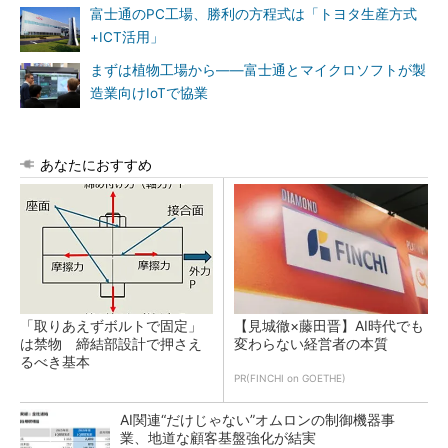
富士通のPC工場、勝利の方程式は「トヨタ生産方式
+ICT活用」
まずは植物工場から――富士通とマイクロソフトが製
造業向けIoTで協業
あなたにおすすめ
「取りあえずボルトで固定」
【見城徹×藤田晋】AI時代でも
は禁物 締結部設計で押さえ
変わらない経営者の本質
るべき基本
PR(FINCHI on GOETHE)
AI関連“だけじゃない”オムロンの制御機器事
業、地道な顧客基盤強化が結実