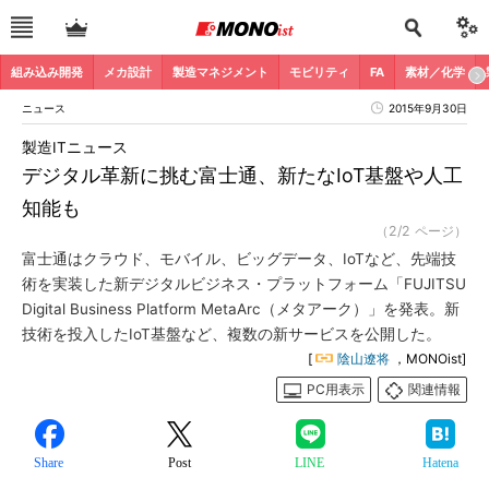
組み込み開発
メカ設計
製造マネジメント
モビリティ
FA
素材／化学
ニュース
2015年9月30日
製造ITニュース
デジタル革新に挑む富士通、新たなIoT基盤や人工
知能も
（2/2 ページ）
富士通はクラウド、モバイル、ビッグデータ、IoTなど、先端技
術を実装した新デジタルビジネス・プラットフォーム「FUJITSU
Digital Business Platform MetaArc（メタアーク）」を発表。新
技術を投入したIoT基盤など、複数の新サービスを公開した。
[
陰山遼将
，MONOist]
PC用表示
関連情報
Share
Post
LINE
Hatena