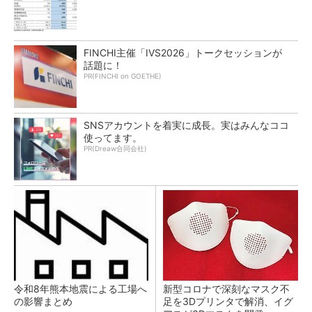
FINCHI主催「IVS2026」トークセッションが
話題に！
PR(FINCHI on GOETHE)
SNSアカウントを着実に成長。実はみんなココ
使ってます。
PR(Dreaw合同会社)
令和8年熊本地震による工場へ
新型コロナで深刻なマスク不
の影響まとめ
足を3Dプリンタで解消、イグ