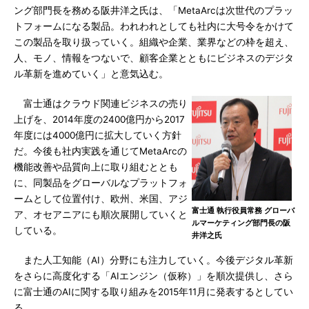
ング部門長を務める阪井洋之氏は、「MetaArcは次世代のプラッ
トフォームになる製品。われわれとしても社内に大号令をかけて
この製品を取り扱っていく。組織や企業、業界などの枠を超え、
人、モノ、情報をつないで、顧客企業とともにビジネスのデジタ
ル革新を進めていく」と意気込む。
富士通はクラウド関連ビジネスの売り
上げを、2014年度の2400億円から2017
年度には4000億円に拡大していく方針
だ。今後も社内実践を通じてMetaArcの
機能改善や品質向上に取り組むととも
に、同製品をグローバルなプラットフォ
ームとして位置付け、欧州、米国、アジ
富士通 執行役員常務 グローバ
ア、オセアニアにも順次展開していくと
ルマーケティング部門長の阪
している。
井洋之氏
また人工知能（AI）分野にも注力していく。今後デジタル革新
をさらに高度化する「AIエンジン（仮称）」を順次提供し、さら
に富士通のAIに関する取り組みを2015年11月に発表するとしてい
る。