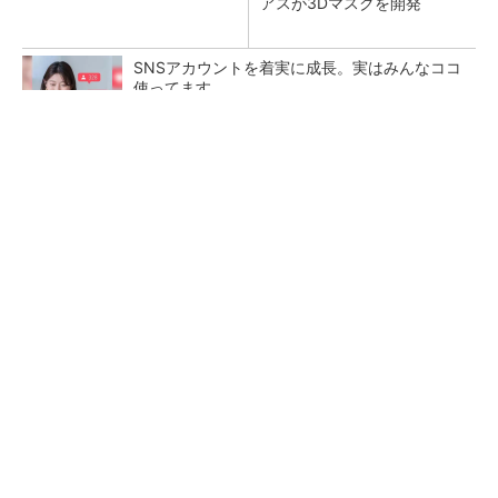
アスが3Dマスクを開発
SNSアカウントを着実に成長。実はみんなココ
使ってます。
PR(Dreaw合同会社)
【レベル14】生成AIを味方に、3D CADを使い
こなそう！
狭小な駐車場に、シャープがポールカメラ式製
品発表 市場シェア10％目指す