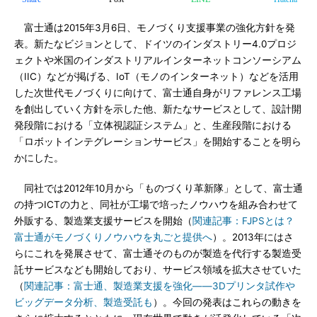
富士通は2015年3月6日、モノづくり支援事業の強化方針を発
表。新たなビジョンとして、ドイツのインダストリー4.0プロジ
ェクトや米国のインダストリアルインターネットコンソーシアム
（IIC）などが掲げる、IoT（モノのインターネット）などを活用
した次世代モノづくりに向けて、富士通自身がリファレンス工場
を創出していく方針を示した他、新たなサービスとして、設計開
発段階における「立体視認証システム」と、生産段階における
「ロボットインテグレーションサービス」を開始することを明ら
かにした。
同社では2012年10月から「ものづくり革新隊」として、富士通
の持つICTの力と、同社が工場で培ったノウハウを組み合わせて
外販する、製造業支援サービスを開始（
関連記事：FJPSとは？
富士通がモノづくりノウハウを丸ごと提供へ
）。2013年にはさ
らにこれを発展させて、富士通そのものが製造を代行する製造受
託サービスなども開始しており、サービス領域を拡大させていた
（
関連記事：富士通、製造業支援を強化――3Dプリンタ試作や
ビッグデータ分析、製造受託も
）。今回の発表はこれらの動きを