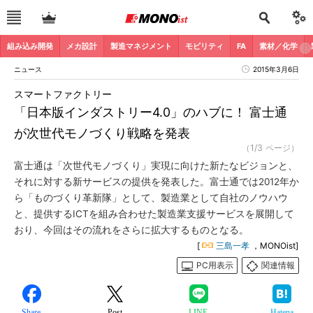
組み込み開発
メカ設計
製造マネジメント
モビリティ
FA
素材／化学
ニュース
2015年3月6日
スマートファクトリー
「日本版インダストリー4.0」のハブに！ 富士通
が次世代モノづくり戦略を発表
（1/3 ページ）
富士通は「次世代モノづくり」実現に向けた新たなビジョンと、
それに対する新サービスの提供を発表した。富士通では2012年か
ら「ものづくり革新隊」として、製造業として自社のノウハウ
と、提供するICTを組み合わせた製造業支援サービスを展開して
おり、今回はその流れをさらに拡大するものとなる。
[
三島一孝
，MONOist]
PC用表示
関連情報
Share
Post
LINE
Hatena