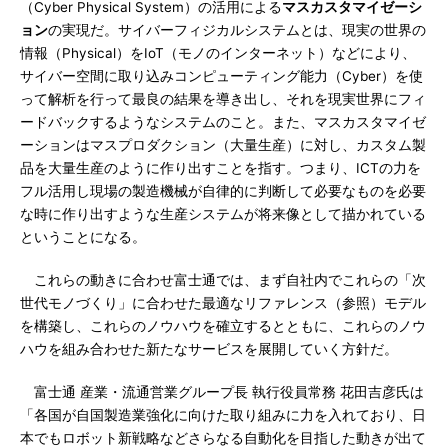
（Cyber Physical System）の活用による
マスカスタマイゼーシ
ョン
の実現だ。サイバーフィジカルシステムとは、現実の世界の
情報（Physical）をIoT（モノのインターネット）などにより、
サイバー空間に取り込みコンピューティング能力（Cyber）を使
って解析を行って最良の結果を導き出し、それを現実世界にフィ
ードバックするようなシステムのこと。また、マスカスタマイゼ
ーションはマスプロダクション（大量生産）に対し、カスタム製
品を大量生産のように作り出すことを指す。つまり、ICTの力を
フル活用し現場の製造機械が自律的に判断して必要なものを必要
な時に作り出すような生産システムが将来像として描かれている
ということになる。
これらの動きに合わせ富士通では、まず自社内でこれらの「次
世代モノづくり」に合わせた最適なリファレンス（参照）モデル
を構築し、これらのノウハウを確立するとともに、これらのノウ
ハウを組み合わせた新たなサービスを展開していく方針だ。
富士通 産業・流通営業グループ長 執行役員常務 花田吉彦氏は
「各国が自国製造業強化に向けた取り組みに力を入れており、日
本でもロボット新戦略などさらなる自動化を目指した動きが出て