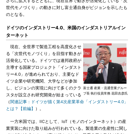
さらに拡大するとともに、現在世界で動きが活発化している「次
世代モノづくり」の動きに対し富士通自身がビジョンを示したも
のとなる。
ドイツのインダストリー4.0、米国のインダストリアルイン
ターネット
現在、全世界で製造工程を高度化させ
る「次世代モノづくり」を目指す動きが
活発化している。ドイツでは連邦政府が
主導する国家プロジェクト「インダスト
リー4.0」が進められており、主要なド
イツ企業や研究機関、大学などが参加
し、ビジョンの実現に向けて多くのクラ
富士通 産業・流通営業グルー
プ長 執行役員常務 花田吉彦氏
スタが設立され研究開発が始まっている
（
関連記事：ドイツが描く第4次産業革命「インダストリー4.0」
とは？【前編】
）。
一方米国では、IICとして、IoT（モノのインターネット）の産
業実装に向けた取り組みが行われている。製造業の生産性に関し