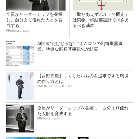
全員がリーダーシップを発揮
「取りあえずボルトで固定」
し、自分より優れた人財を育
は禁物 締結部設計で押さえ
成する
るべき基本
PR(dentsu Japan)
AI関連“だけじゃない”オムロンの制御機器事
業、地道な顧客基盤強化が結実
【西野亮廣】つくりたいものを追求できる環境
の作り方とは
PR(FINCHI on GOETHE)
全員がリーダーシップを発揮し、自分より優れ
た人財を育成する
PR(dentsu Japan)