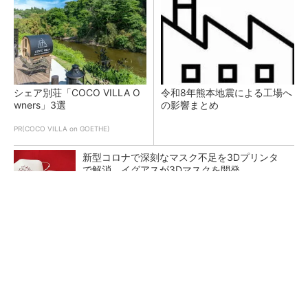
シェア別荘「COCO VILLA O
令和8年熊本地震による工場へ
wners」3選
の影響まとめ
PR(COCO VILLA on GOETHE)
新型コロナで深刻なマスク不足を3Dプリンタ
で解消、イグアスが3Dマスクを開発
【レベル14】生成AIを味方に、3D CADを使い
こなそう！
狭小な駐車場に、シャープがポールカメラ式製