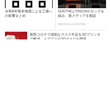
令和8年熊本地震による工場へ
GOETHEとFINCHIがタッグを
の影響まとめ
組み、新メディアを創設
PR(FINCHI on GOETHE)
新型コロナで深刻なマスク不足を3Dプリンタ
で解消、イグアスが3Dマスクを開発
【レベル14】生成AIを味方に、3D CADを使い
こなそう！
狭小な駐車場に、シャープがポールカメラ式製
品発表 市場シェア10％目指す