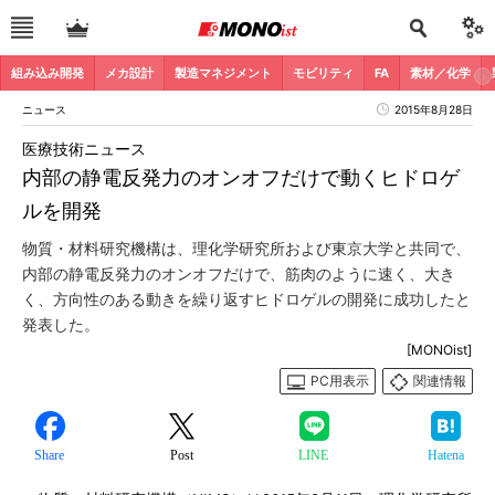
組み込み開発
メカ設計
製造マネジメント
モビリティ
FA
素材／化学
ニュース
2015年8月28日
医療技術ニュース
内部の静電反発力のオンオフだけで動くヒドロゲ
ルを開発
物質・材料研究機構は、理化学研究所および東京大学と共同で、
内部の静電反発力のオンオフだけで、筋肉のように速く、大き
く、方向性のある動きを繰り返すヒドロゲルの開発に成功したと
発表した。
[MONOist]
PC用表示
関連情報
Share
Post
LINE
Hatena