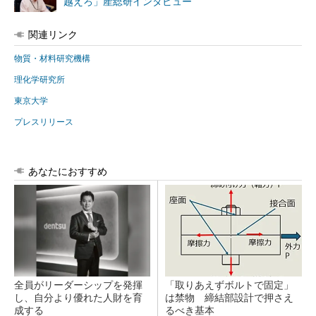
越えろ」産総研インタビュー
関連リンク
物質・材料研究機構
理化学研究所
東京大学
プレスリリース
あなたにおすすめ
全員がリーダーシップを発揮
「取りあえずボルトで固定」
し、自分より優れた人財を育
は禁物 締結部設計で押さえ
成する
るべき基本