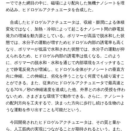
ーでできた網目の中に、磁場により配向した無機ナノシートを埋
め込み、ヒドロゲルアクチュエータを合成した。
合成したヒドロゲルアクチュエータは、収縮・膨潤による体積
変化ではなく、加熱・冷却によって起こるナノシート間の静電反
発力の増減を動力源としている。ポリマーが高温で脱水和した状
態では、水分子の運動が増すためヒドロゲル内部の誘電率も高く
なり、ポリマーが低温で水和された状態では、水分子の運動が抑
えられるため、ヒドロゲル内部の誘電率は低くなる。このよう
に、ポリマーの脱水和・水和を通じて内部環境をスイッチするこ
とで静電反発力が増減し、ヒドロゲル全体がナノシートの垂直方
向に伸縮。この伸縮は、劣化を伴うことなく何度でも繰り返すこ
とができる。また、従来のヒドロゲルアクチュエータで最高速と
なる70％／秒の伸縮速度を達成した他、外界との水の受授を伴わ
ないため、さまざまな環境下で動作できる。さらに、ナノシート
の配列方向を工夫するで、決まった方向に歩行し続ける生物のよ
うな運動を作り出すことも可能だという。
今回開発されたヒドロゲルアクチュエータは、その質と量か
ら、人工筋肉の実現につながることが期待されるという。また、