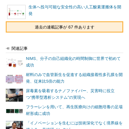
生体へ投与可能な安全性の高い人工酸素運搬体を開
発
過去の連載記事が 67 件あります
関連記事
NIMS、分子の自己組織化の時間制御に世界で初めて
成功
材料のみで血管新生を促進する組織接着性多孔膜を開
発、従来比5倍の能力
尿毒素を吸着するナノファイバー、災害時に役立
つ“携帯型透析システム”の実現へ
フラーレンを用いて、再生医療向けの細胞培養の足場
材形成に成功
「イノベーションを生むには技術深化でなく境界線を