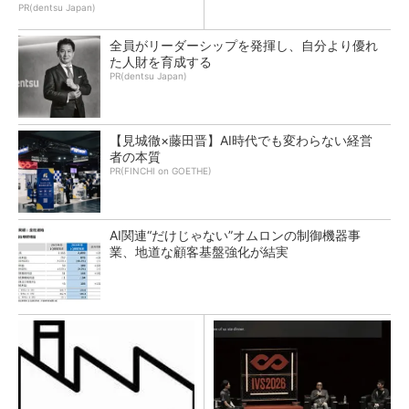
PR(dentsu Japan)
全員がリーダーシップを発揮し、自分より優れ
た人財を育成する
PR(dentsu Japan)
【見城徹×藤田晋】AI時代でも変わらない経営
者の本質
PR(FINCHI on GOETHE)
AI関連“だけじゃない”オムロンの制御機器事
業、地道な顧客基盤強化が結実