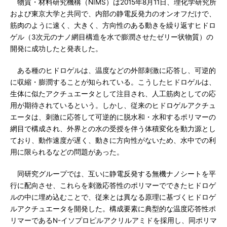
物質・材料研究機構（NIMS）は2015年8月11日、理化学研究所
および東京大学と共同で、内部の静電反発力のオンオフだけで、
筋肉のように速く、大きく、方向性のある動きを繰り返すヒドロ
ゲル（3次元のナノ網目構造を水で膨潤させたゼリー状物質）の
開発に成功したと発表した。
ある種のヒドロゲルは、温度などの外部刺激に応答し、可逆的
に収縮・膨潤することが知られている。こうしたヒドロゲルは、
生体に似たアクチュエータとして注目され、人工筋肉としての応
用が期待されているという。しかし、従来のヒドロゲルアクチュ
エータは、刺激に応答して可逆的に脱水和・水和するポリマーの
網目で構成され、外界との水の受授を伴う体積変化を動力源とし
ており、動作速度が遅く、動きに方向性がないため、水中での利
用に限られるなどの問題があった。
同研究グループでは、互いに静電反発する無機ナノシートを平
行に配向させ、これらを刺激応答性のポリマーでできたヒドロゲ
ルの中に埋め込むことで、従来とは異なる原理に基づくヒドロゲ
ルアクチュエータを開発した。構成要素に典型的な温度応答性ポ
リマーであるN-イソプロピルアクリルアミドを採用し、同ポリマ