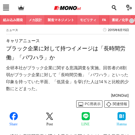
組み込み開発
メカ設計
製造マネジメント
モビリティ
FA
素材／化学
ニュース
2015年6月15日
キャリアニュース
ブラック企業に対して持つイメージは「長時間労
働」「パワハラ」か
全研本社がブラック企業に関する意識調査を実施。回答者の8割
弱がブラック企業に対して「長時間労働」「パワハラ」といった
印象を持っていた半面、「低賃金」を挙げた人は14％と比較的少
数にとどまった。
[MONOist]
PC用表示
関連情報
Share
Post
LINE
Hatena