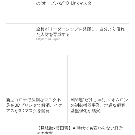
の“オープンな”IO-Linkマスター
全員がリーダーシップを発揮し、自分より優れ
た人財を育成する
PR(dentsu Japan)
新型コロナで深刻なマスク不
AI関連“だけじゃない”オムロン
足を3Dプリンタで解消、イグ
の制御機器事業、地道な顧客
アスが3Dマスクを開発
基盤強化が結実
【見城徹×藤田晋】AI時代でも変わらない経営
者の本質