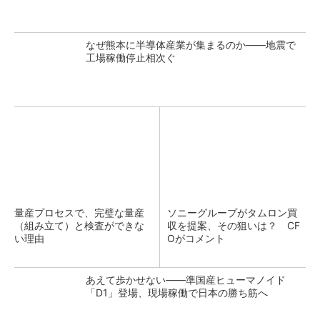
なぜ熊本に半導体産業が集まるのか――地震で
工場稼働停止相次ぐ
量産プロセスで、完璧な量産
ソニーグループがタムロン買
（組み立て）と検査ができな
収を提案、その狙いは？ CF
い理由
Oがコメント
あえて歩かせない――準国産ヒューマノイド
「D1」登場、現場稼働で日本の勝ち筋へ