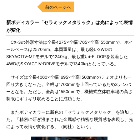
前のページへ
新ボディカラー「セラミックメタリック」は光によって表情
が変化
CX-3の外形寸法は全長4275×全幅1765×全高1550mmで、ホイ
ールベースは2570mm。車両重量は、最も軽い2WDの
SKYACTIV-MTモデルで1240kg、最も重いi-ELOOPを装着した
4WDのSKYACTIV-DRIVEモデルで1340kgとなっている。
サイズは全長4060×全幅1695×全高1500mmのデミオよりも一
回り大きくなった。全幅は1700mmを上回っているため3ナンバ
ーとなる。ただし、全高は1550mmで、機械式立体駐車場の高さ
制限にギリギリ収めることに成功した。
またボディカラーに新色の「セラミックメタリック」を追加し
た。「精密に研ぎ澄まされた金属感や精密な硬質感を表現し、光
によって表情が変化する」（同社）という。