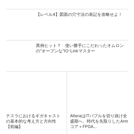
【レベル4】図面の穴寸法の表記を攻略せよ！
異例ヒット？ 使い勝手にこだわったオムロン
の“オープンな”IO-Linkマスター
テスラにおけるギガキャスト
AlteraはITバブルを切り抜け全
の基本的な考え方と方向性
盛期へ、時代を先取りしたArm
【前編】
コア＋FPGA...