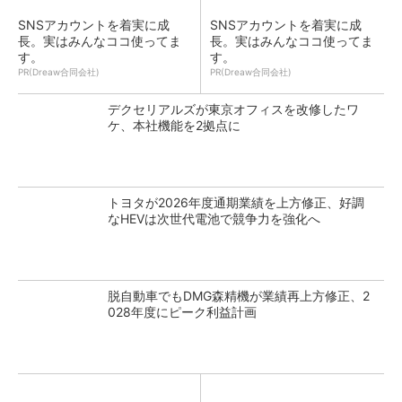
SNSアカウントを着実に成
SNSアカウントを着実に成
長。実はみんなココ使ってま
長。実はみんなココ使ってま
す。
す。
PR(Dreaw合同会社)
PR(Dreaw合同会社)
デクセリアルズが東京オフィスを改修したワ
ケ、本社機能を2拠点に
トヨタが2026年度通期業績を上方修正、好調
なHEVは次世代電池で競争力を強化へ
脱自動車でもDMG森精機が業績再上方修正、2
028年度にピーク利益計画