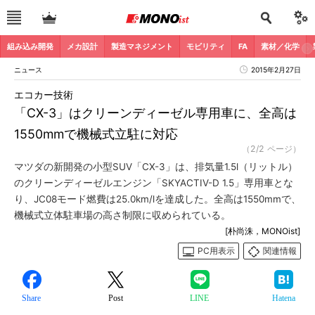
組み込み開発
メカ設計
製造マネジメント
モビリティ
FA
素材／化学
ニュース
2015年2月27日
エコカー技術
「CX-3」はクリーンディーゼル専用車に、全高は
1550mmで機械式立駐に対応
（2/2 ページ）
マツダの新開発の小型SUV「CX-3」は、排気量1.5l（リットル）
のクリーンディーゼルエンジン「SKYACTIV-D 1.5」専用車とな
り、JC08モード燃費は25.0km/lを達成した。全高は1550mmで、
機械式立体駐車場の高さ制限に収められている。
[朴尚洙，MONOist]
PC用表示
関連情報
Share
Post
LINE
Hatena