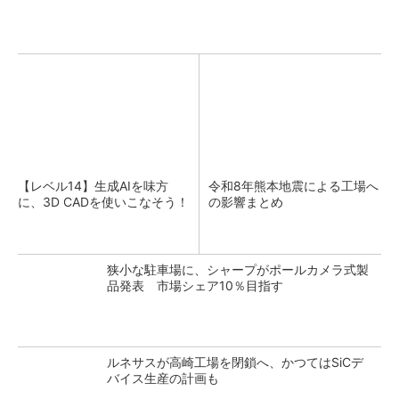
【レベル14】生成AIを味方
令和8年熊本地震による工場へ
に、3D CADを使いこなそう！
の影響まとめ
狭小な駐車場に、シャープがポールカメラ式製
品発表 市場シェア10％目指す
ルネサスが高崎工場を閉鎖へ、かつてはSiCデ
バイス生産の計画も