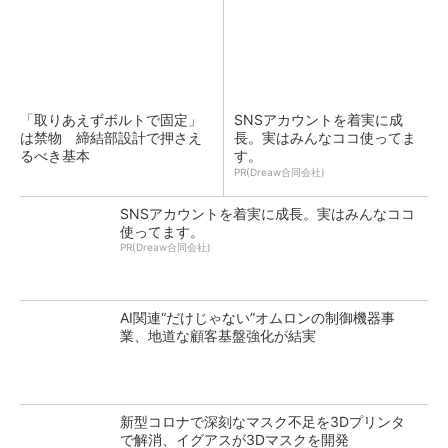
「取りあえずボルトで固定」
SNSアカウントを着実に成
は禁物 締結部設計で押さえ
長。実はみんなココ使ってま
るべき基本
す。
PR(Dreaw合同会社)
SNSアカウントを着実に成長。実はみんなココ
使ってます。
PR(Dreaw合同会社)
AI関連“だけじゃない”オムロンの制御機器事
業、地道な顧客基盤強化が結実
新型コロナで深刻なマスク不足を3Dプリンタ
で解消、イグアスが3Dマスクを開発