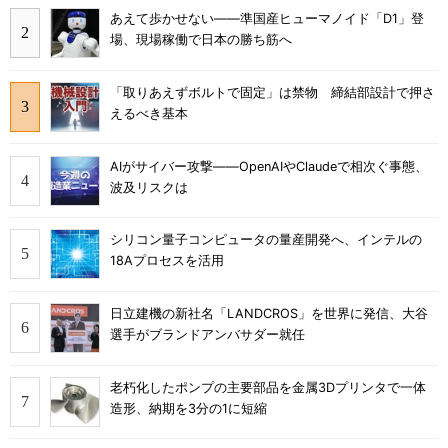
あえて歩かせない――準国産ヒューマノイド「D1」登
場、現場稼働で日本の勝ち筋へ
「取りあえずボルトで固定」は禁物 締結部設計で押さ
えるべき基本
AIがサイバー攻撃――OpenAIやClaudeで相次ぐ事態、
波及リスクは
シリコン量子コンピュータの量産開発へ、インテルの
18Aプロセスを活用
日立建機の新社名「LANDCROS」を世界に発信、大谷
選手がブランドアンバサダー就任
老朽化したポンプの主要部品を金属3Dプリンタで一体
造形、納期を3分の1に短縮