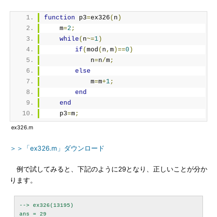
function
 p3
=
ex326
(
n
)
    m
=
2
;
while
(
n
~=
1
)
if
(
mod
(
n
,
m
)==
0
)
            n
=
n
/
m
;
else
            m
=
m
+
1
;
end
end
    p3
=
m
;
ex326.m
＞＞「ex326.m」ダウンロード
例で試してみると、下記のように29となり、正しいことが分か
ります。
--> ex326(13195)
