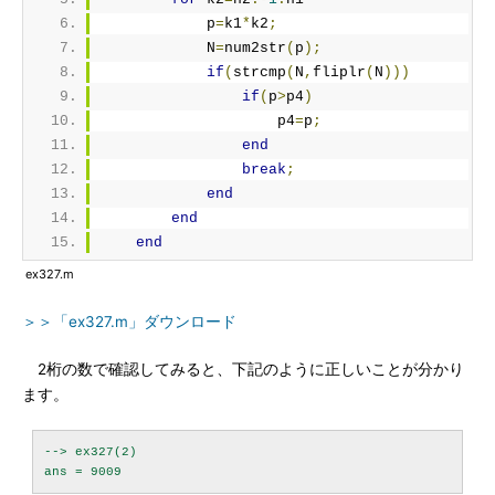
            p
=
k1
*
k2
;
            N
=
num2str
(
p
);
if
(
strcmp
(
N
,
fliplr
(
N
)))
if
(
p
>
p4
)
                    p4
=
p
;
end
break
;
end
end
end
ex327.m
＞＞「ex327.m」ダウンロード
2桁の数で確認してみると、下記のように正しいことが分かり
ます。
--> ex327(2)
