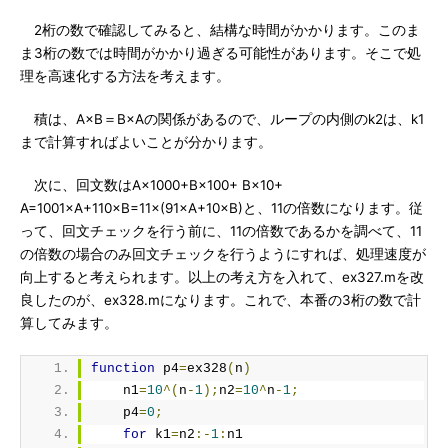
2桁の数で確認してみると、結構な時間がかかります。このま
ま3桁の数では時間がかかり過ぎる可能性があります。そこで処
理を高速化する方法を考えます。
積は、A×B＝B×Aの関係があるので、ループの内側のk2は、k1
まで計算すればよいことが分かります。
次に、回文数はA×1000+B×100+ B×10+
A=1001×A+110×B=11×(91×A+10×B)と、11の倍数になります。従
って、回文チェックを行う前に、11の倍数であるかを調べて、11
の倍数の場合のみ回文チェックを行うようにすれば、処理速度が
向上すると考えられます。以上の考え方を入れて、ex327.mを改
良したのが、ex328.mになります。これで、本番の3桁の数で計
算してみます。
function
 p4
=
ex328
(
n
)
    n1
=
10
^(
n
-
1
);
n2
=
10
^
n
-
1
;
    p4
=
0
;
for
 k1
=
n2
:-
1
:
n1