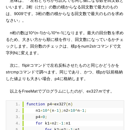
意味は、「左右どちらから読んでも同じ値になる数を回文数と
いいます。2桁（けた）の数の積からなる回文数で最大のもの
は、9009です。3桁の数の積からなる回文数で最大のものを求め
なさい」。
n桁の数は10^(n-1)から10^n-1になります。最大の回分数を求め
るため、大きい方から順に積を作り、回文数になっているかチェ
ックします。回分数のチェックは、積pをnum2strコマンドで文
字列Nに変えます。
次に、fliplrコマンドで左右反転させたものと同じかどうかを
strcmpコマンドで調べます。同じであり、かつ、積pが以前格納
した値よりも大きい場合、p4に格納します。
以上をFreeMatでプログラムにしたのが、ex327.mです。
function
 p4
=
ex327
(
n
)
    n1
=
10
^(
n
-
1
);
n2
=
10
^
n
-
1
;
    p4
=
0
;
for
 k1
=
n2
:-
1
:
n1
for
 k2
=
n2
:-
1
:
n1