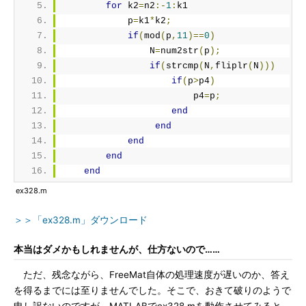
for
 k2
=
n2
:-
1
:
k1
            p
=
k1
*
k2
;
if
(
mod
(
p
,
11
)==
0
)
                N
=
num2str
(
p
);
if
(
strcmp
(
N
,
fliplr
(
N
)))
if
(
p
>
p4
)
                        p4
=
p
;
end
end
end
end
end
ex328.m
＞＞「ex328.m」ダウンロード
本当はダメかもしれませんが、仕方ないので……
ただ、残念ながら、FreeMat自体の処理速度が遅いのか、答え
を得るまでには至りませんでした。そこで、おきて破りのようで