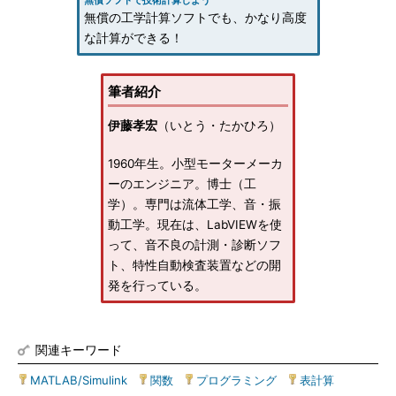
無償ソフトで技術計算しよう
無償の工学計算ソフトでも、かなり高度
な計算ができる！
筆者紹介
伊藤孝宏
（いとう・たかひろ）
1960年生。小型モーターメーカ
ーのエンジニア。博士（工
学）。専門は流体工学、音・振
動工学。現在は、LabVIEWを使
って、音不良の計測・診断ソフ
ト、特性自動検査装置などの開
発を行っている。
関連キーワード
MATLAB/Simulink
|
関数
|
プログラミング
|
表計算