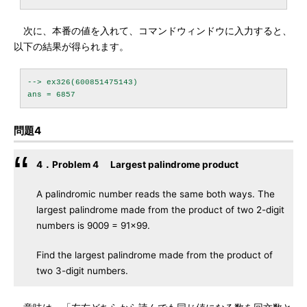
次に、本番の値を入れて、コマンドウィンドウに入力すると、
以下の結果が得られます。
--> ex326(600851475143)

問題4
4．Problem 4 Largest palindrome product
A palindromic number reads the same both ways. The
largest palindrome made from the product of two 2-digit
numbers is 9009 = 91×99.
Find the largest palindrome made from the product of
two 3-digit numbers.