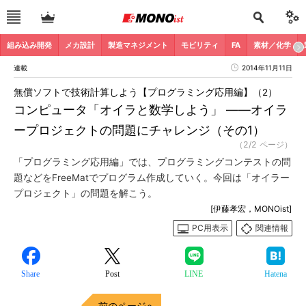
組み込み開発
メカ設計
製造マネジメント
モビリティ
FA
素材／化学
連載
2014年11月11日
無償ソフトで技術計算しよう【プログラミング応用編】（2）
コンピュータ「オイラと数学しよう」 ――オイラ
ープロジェクトの問題にチャレンジ（その1）
（2/2 ページ）
「プログラミング応用編」では、プログラミングコンテストの問
題などをFreeMatでプログラム作成していく。今回は「オイラー
プロジェクト」の問題を解こう。
[伊藤孝宏，MONOist]
PC用表示
関連情報
Share
Post
LINE
Hatena
前のページへ