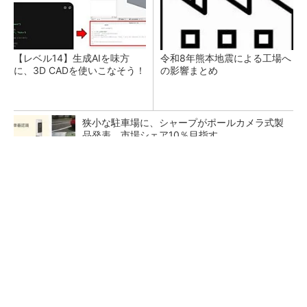
【レベル14】生成AIを味方
令和8年熊本地震による工場へ
に、3D CADを使いこなそう！
の影響まとめ
狭小な駐車場に、シャープがポールカメラ式製
品発表 市場シェア10％目指す
ルネサスが高崎工場を閉鎖へ、かつてはSiCデ
バイス生産の計画も
なぜ熊本に半導体産業が集まるのか――地震で
工場稼働停止相次ぐ