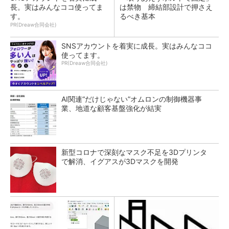
長。実はみんなココ使ってま
は禁物 締結部設計で押さえ
す。
るべき基本
PR(Dreaw合同会社)
SNSアカウントを着実に成長。実はみんなココ
使ってます。
PR(Dreaw合同会社)
AI関連“だけじゃない”オムロンの制御機器事
業、地道な顧客基盤強化が結実
新型コロナで深刻なマスク不足を3Dプリンタ
で解消、イグアスが3Dマスクを開発