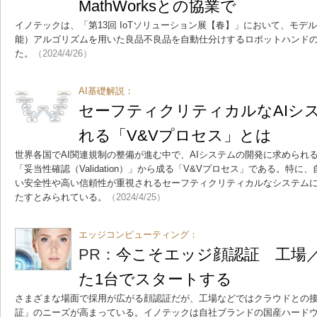
MathWorksとの協業で
イノテックは、「第13回 IoTソリューション展【春】」において、モデ
能）アルゴリズムを用いた良品不良品を自動仕分けするロボットハンド
た。
（2024/4/26）
AI基礎解説：
セーフティクリティカルなAIシ
れる「V&Vプロセス」とは
世界各国でAI関連規制の整備が進む中で、AIシステムの開発に求められるのが「検
「妥当性確認（Validation）」から成る「V&Vプロセス」である。特
い安全性や高い信頼性が重視されるセーフティクリティカルなシステムに
たすとみられている。
（2024/4/25）
エッジコンピューティング：
PR：
今こそエッジ顔認証 工場
た1台でスタートする
さまざまな場面で採用が広がる顔認証だが、工場などではクラウドとの
証」のニーズが高まっている。イノテックは自社ブランドの国産ハードウ