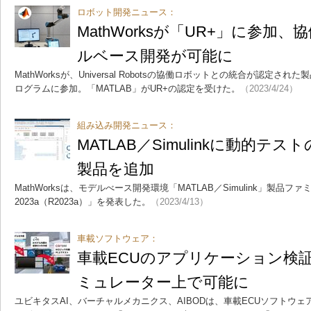
ロボット開発ニュース：
MathWorksが「UR+」に参加
ルベース開発が可能に
MathWorksが、Universal Robotsの協働ロボットとの統合が認定さ
ログラムに参加。「MATLAB」がUR+の認定を受けた。
（2023/4/24）
組み込み開発ニュース：
MATLAB／Simulinkに動的テ
製品を追加
MathWorksは、モデルべース開発環境「MATLAB／Simulink」製品ファミ
2023a（R2023a）」を発表した。
（2023/4/13）
車載ソフトウェア：
車載ECUのアプリケーション検
ミュレーター上で可能に
ユビキタスAI、バーチャルメカニクス、AIBODは、車載ECUソフトウェ