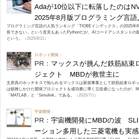
Adaが10位以下に転落したのはN
2025年8月版プログラミング言
プログラミング言語の人気ランキング「TIOBEインデックス」の2025
長できない」という意見もあったPythonだが、AIコードアシスタント
という。
（2025/8/21）
ロボット開発：
PR：
マックスが挑んだ鉄筋結束
ジェクト MBDが救世主に
文房具のホッチキスで知られるマックスは新規事業として鉄筋結束ロボ
は頓挫しかけた開発プロジェクトを成功裏に導く立役者になったのが、MBDの
「MATLAB」と「Simulink」である。
（2025/7/1）
宇宙開発：
PR：
宇宙機開発にMBDの波 SL
ーション多用した三菱電機も実感