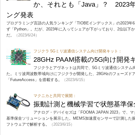
か、それとも「Java」？ 202
ング発表
プログラミング言語の人気ランキング「TIOBEインデックス」の2023年
ず「Python」。だが、2023年に入ってシェアが下がっており、2位以
だ。
（2023/6/24）
フジクラ 5Gミリ波通信システム向け開発キット：
28GHz PAAM搭載の5G向け開発
フジクラとアヴネットは共同で、5Gミリ波通信システム
た。ミリ波周波数帯域向けにフジクラが開発した、28GHzのフェーズド
「FutureAccess」を搭載する。
（2023/6/15）
マクニカと共同で展開：
振動計測と機械学習で状態基準保全
アナログ・デバイセズは「FOOMA JAPAN 2023」
基準保全ソリューションを展示した。MEMS加速度センサーで計測した
フトウェアで解析する。
（2023/6/15）