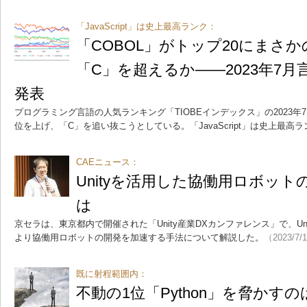
「JavaScript」は史上最高ランク：
「COBOL」がトップ20にまさか
「C」を超えるか――2023年7
発表
プログラミング言語の人気ランキング「TIOBEインデックス」の2023年
位を上げ、「C」を追い抜こうとしている。「JavaScript」は史上最高
CAEニュース：
Unityを活用した協働用ロボッ
は
京セラは、東京都内で開催された「Unity産業DXカンファレンス」で、Un
より協働用ロボットの開発を加速する手法について解説した。
（2023/7/
既に射程範囲内：
不動の1位「Python」を脅かすの