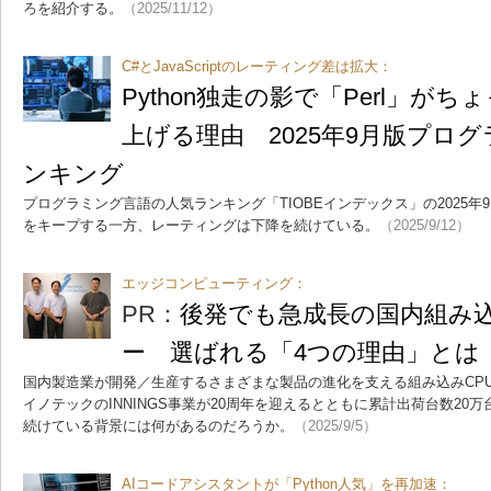
ろを紹介する。
（2025/11/12）
C#とJavaScriptのレーティング差は拡大：
Python独走の影で「Perl」が
上げる理由 2025年9月版プロ
ンキング
プログラミング言語の人気ランキング「TIOBEインデックス」の2025年9
をキープする一方、レーティングは下降を続けている。
（2025/9/12）
エッジコンピューティング：
PR：
後発でも急成長の国内組み
ー 選ばれる「4つの理由」とは
国内製造業が開発／生産するさまざまな製品の進化を支える組み込みCPU
イノテックのINNINGS事業が20周年を迎えるとともに累計出荷台数20
続けている背景には何があるのだろうか。
（2025/9/5）
AIコードアシスタントが「Python人気」を再加速：