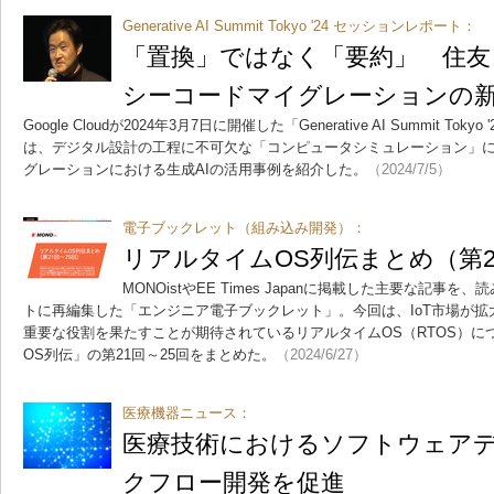
Generative AI Summit Tokyo '24 セッションレポート：
「置換」ではなく「要約」 住友
シーコードマイグレーションの
Google Cloudが2024年3月7日に開催した「Generative AI Summit 
は、デジタル設計の工程に不可欠な「コンピュータシミュレーション」
グレーションにおける生成AIの活用事例を紹介した。
（2024/7/5）
電子ブックレット（組み込み開発）：
リアルタイムOS列伝まとめ（第2
MONOistやEE Times Japanに掲載した主要な記事
トに再編集した「エンジニア電子ブックレット」。今回は、IoT市場が
重要な役割を果たすことが期待されているリアルタイムOS（RTOS）に
OS列伝」の第21回～25回をまとめた。
（2024/6/27）
医療機器ニュース：
医療技術におけるソフトウェア
クフロー開発を促進