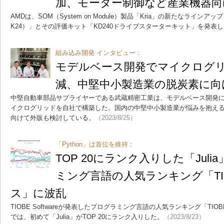
加、モーター制御など産業機器向
AMDは、SOM（System on Module）製品「Kria」の新たなラインアップとな
K24）」とその評価キット「KD240ドライブスターターキット」を発表
組み込み開発 インタビュー：
モデルベース開発でマイクログ
減、中堅中小製造業の脱炭素に向
中堅自動車部品サプライヤーである武蔵精密工業は、モデルベース開発
イクログリッドを自社で構築した。国内の中堅中小製造業が悩みを抱え
向けて外販も検討している。
（2023/8/25）
「Python」は首位を維持：
TOP 20にランク入りした「Jul
ミング言語の人気ランキング「TI
ス」に波乱
TIOBE Softwareが発表したプログラミング言語の人気ランキング「TIO
では、初めて「Julia」がTOP 20にランク入りした。
（2023/8/23）