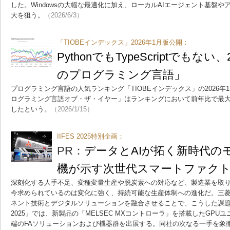
した。Windowsの大幅な最適化に加え、ローカルAIエージェント基盤
大を狙う。
（2026/6/3）
「TIOBEインデックス」2026年1月版公開：
PythonでもTypeScriptでもな
のプログラミング言語」
プログラミング言語の人気ランキング「TIOBEインデックス」の2026年1
ログラミング言語オブ・ザ・イヤー」はランキングにおいて前年比で最大の
したという。
（2026/1/15）
IIFES 2025特別企画：
PR：
データとAIが拓く新時代の
機が示す次世代スマートファク
深刻化する人手不足、変種変量生産や脱炭素への対応など、製造業を取
今求められているのは変化に強く、持続可能な生産体制への進化だ。三
ネント技術とデジタルソリューションを融合させることで、こうした課題の
2025」では、新製品の「MELSEC MXコントローラ」を搭載したGP
端のFAソリューションおよび機器群を出展する。同社の次なる一手を象