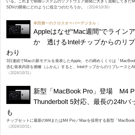
いる。これまで制御システムのソフトウェア開発に大きく貢献してきたM
SDVの開発にどのように役立つのだろうか。
（2024/10/30）
本田雅一のクロスオーバーデジタル：
Appleはなぜ“Mac週間”でライ
か 透けるIntelチップからのリ
わり
3日連続でMacの新モデルを発表したApple。その締めくくりは「MacBook P
含む発表内容を俯瞰（ふかん）すると、Intelチップからのリプレースと
（2024/10/31）
新型「MacBook Pro」登場 M4 
Thunderbolt 5対応、最長の2
も
チップセットに最新のM4またはM4 Pro／Maxを採用する新型「MacBook
（2024/10/31）