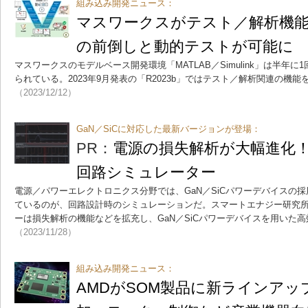
組み込み開発ニュース：
マスワークスがテスト／解析機能
の前倒しと動的テストが可能に
マスワークスのモデルベース開発環境「MATLAB／Simulink」は半年
られている。2023年9月発表の「R2023b」ではテスト／解析関連の機
（2023/12/12）
GaN／SiCに対応した最新バージョンが登場：
PR：
電源の損失解析が大幅進化
回路シミュレーター
電源／パワーエレクトロニクス分野では、GaN／SiCパワーデバイスの
ているのが、回路設計時のシミュレーションだ。スマートエナジー研究
ーは損失解析の機能などを拡充し、GaN／SiCパワーデバイスを用いた
（2023/11/28）
組み込み開発ニュース：
AMDがSOM製品に新ラインアップ「