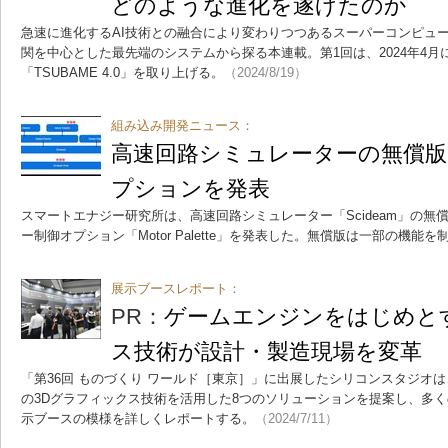
どのような進化を遂げたのか
急速に進化するAI技術との融合により変わりつつあるスーパーコンピュ
関を中心とした最先端のシステムから探る本連載。第1回は、2024年4
「TSUBAME 4.0」を取り上げる。
（2024/8/19）
組み込み開発ニュース：
高速回路シミュレーターの無償版
プションを発表
スマートエナジー研究所は、高速回路シミュレーター「Scideam」の無償版「S
ー制御オプション「Motor Palette」を発表した。無償版は一部の機能
展示ブースレポート：
PR：
ゲームエンジンをはじめと
ス技術が設計・製造現場を変革
「第36回 ものづくり ワールド［東京］」に出展したシリコンスタジオ
の3Dグラフィックス技術を活用した8つのソリューションを提案し、多
示ブースの模様を詳しくレポートする。
（2024/7/11）