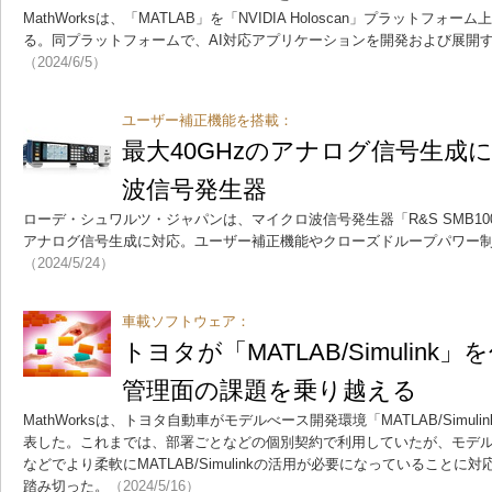
MathWorksは、「MATLAB」を「NVIDIA Holoscan」プラットフ
る。同プラットフォームで、AI対応アプリケーションを開発および展開
（2024/6/5）
ユーザー補正機能を搭載：
最大40GHzのアナログ信号生成
波信号発生器
ローデ・シュワルツ・ジャパンは、マイクロ波信号発生器「R&S SMB100
アナログ信号生成に対応。ユーザー補正機能やクローズドループパワー
（2024/5/24）
車載ソフトウェア：
トヨタが「MATLAB/Simulink
管理面の課題を乗り越える
MathWorksは、トヨタ自動車がモデルべース開発環境「MATLAB/Simu
表した。これまでは、部署ごとなどの個別契約で利用していたが、モデ
などでより柔軟にMATLAB/Simulinkの活用が必要になっていること
踏み切った。
（2024/5/16）