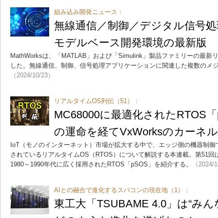
組み込み開発ニュース：
無線通信／制御／デジタル信号処
モデルベース開発環境の最新版
MathWorksは、「MATLAB」および「Simulink」製品ファミリーの最新リリ
した。無線通信、制御、信号処理アプリケーションに関連した複数のメ
（2024/10/23）
リアルタイムOS列伝（51）：
MC68000に最適化されたRTOS
の運命を経てVxWorksのカーネ
IoT（モノのインターネット）市場が拡大する中で、エッジ側の機器制
されているリアルタイムOS（RTOS）について解説する本連載。第51回は
1980～1990年代に広く採用されたRTOS「pSOS」を紹介する。
（2024/1
AIとの融合で進化するスパコンの現在地（1）：
東工大「TSUBAME 4.0」は“