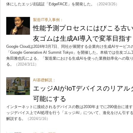
体にしたエッジ顔認証「EdgeFACE」を開発した。
（2024/3/26）
製造IT導入事例：
性能予測プロセスにはびこる古
友ゴムは生成AI導入で変革目指す
Google Cloudは2024年3月7日、同社が展開する企業向け生成AIサ
「Google Generative AI Summit Tokyo」を開催した。本稿では
角田雅也氏による、「製造業における生成AIを使った業務効率化への取
る。
（2024/3/11）
AI基礎解説：
エッジAIがIoTデバイスのリア
可能にする
インターネットに接続されるデバイスの数は2030年までに290億台に達
ッジデバイス上でAI処理を行う「エッジAI」について、進化をけん引す
解説する。
（2024/1/16）