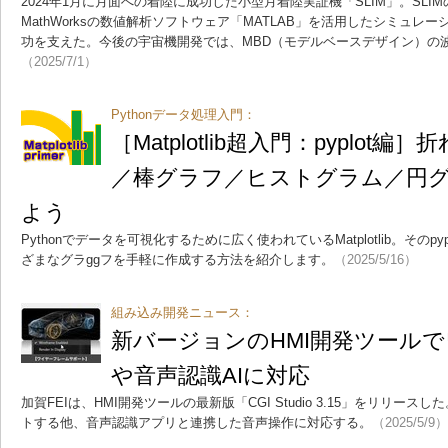
2024年1月に月面への着陸に成功した小型月着陸実証機「SLIM」。SL
MathWorksの数値解析ソフトウェア「MATLAB」を活用したシミュ
功を支えた。今後の宇宙機開発では、MBD（モデルベースデザイン）の
（2025/7/1）
Pythonデータ処理入門：
［Matplotlib超入門：pyplot
／棒グラフ／ヒストグラム／円
よう
Pythonでデータを可視化するために広く使われているMatplotlib。その
ざまなグラggフを手軽に作成する方法を紹介します。
（2025/5/16）
組み込み開発ニュース：
新バージョンのHMI開発ツール
や音声認識AIに対応
加賀FEIは、HMI開発ツールの最新版「CGI Studio 3.15」をリリー
トする他、音声認識アプリと連携した音声操作に対応する。
（2025/5/9）