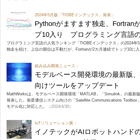
2024年5月版「TIOBEインデックス」発表：
Pythonがますます独走、Fortr
プ10入り プログラミング言語
プログラミング言語の人気ランキング「TIOBEインデックス」の2024年5
独走を続け、上位の順位は不動だが、Fortranが2カ月連続でトップ10に
組み込み開発ニュース：
モデルベース開発環境の最新版、
向けツールをアップデート
MathWorksは、モデルベース開発環境「MATLAB」「Simulink」の最新版「R
発表した。衛星通信システム向けの「Satellite Communications To
モデル化に対応した。
（2024/4/30）
IoTソリューション展：
イノテックがAIロボットハンド