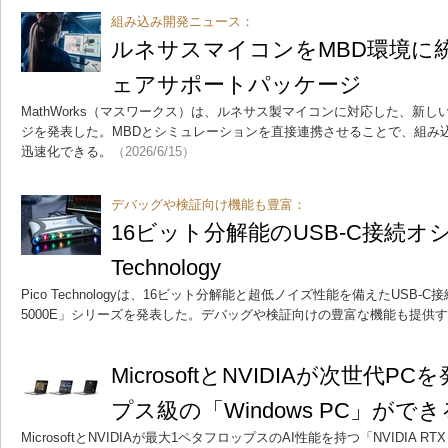
組み込み開発ニュース：
ルネサスマイコンをMBD環境に
ェアサポートパッケージ
MathWorks（マスワークス）は、ルネサス製マイコンに対応した、新
ジを発表した。MBDとシミュレーションを直接連携させることで、組み
迅速化できる。
（2026/6/15）
デバッグや検証向け機能も豊富：
16ビット分解能のUSB-C接続オシ
Technology
Pico Technologyは、16ビット分解能と超低ノイズ性能を備えたUSB-C接
5000E」シリーズを発表した。デバッグや検証向けの豊富な機能も提供
MicrosoftとNVIDIAが次世代
プス級の「Windows PC」がで
MicrosoftとNVIDIAが最大1ペタフロップスのAI性能を持つ「NVIDIA R