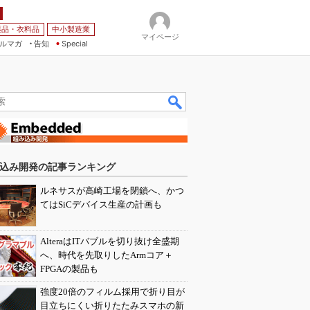
薬品・衣料品
中小製造業
マイページ
ルマガ
告知
Special
込み開発の記事ランキング
ルネサスが高崎工場を閉鎖へ、かつ
てはSiCデバイス生産の計画も
AlteraはITバブルを切り抜け全盛期
へ、時代を先取りしたArmコア＋
FPGAの製品も
強度20倍のフィルム採用で折り目が
目立ちにくい折りたたみスマホの新