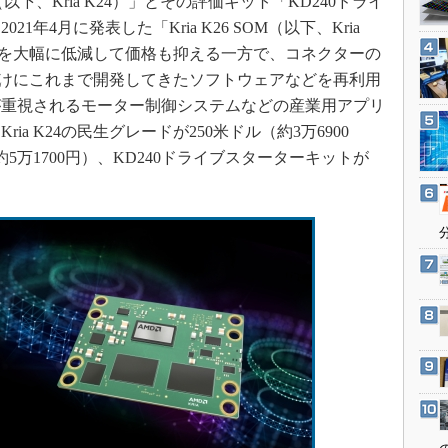
M（以下、Kria K24）」とその評価キット「KD240ドライ
3Dプリンタ
産業オープンネット展
年4月に発表した「Kria K26 SOM（以下、Kria
デジタルツインとCAE
力を大幅に低減して価格も抑える一方で、コネクターの
S＆OP
26向けにこれまで開発してきたソフトウェアなどを再利用
インダストリー4.0
が重視されるモーター制御システムなどの産業用アプリ
a K24の民生グレードが250米ドル（約3万6900
イノベーション
5万1700円）、KD240ドライブスターターキットが
製造業ビッグデータ
メイドインジャパン
植物工場
知財マネジメント
海外生産
グローバル設計・開発
制御セキュリティ
新型コロナへの対応