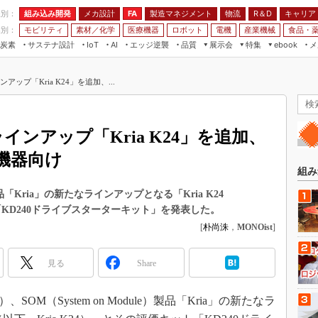
程別：
組み込み開発
メカ設計
製造マネジメント
物流
R＆D
キャリア
FA
業別：
モビリティ
素材／化学
医療機器
ロボット
電機
産業機械
食品・
炭素
サステナ設計
エッジ逆襲
品質
展示会
特集
メ
IoT
AI
ebook
伝承
組み込み開発
CEATEC
読者調査まとめ
編集後記
アップ「Kria K24」を追加、...
JIMTOF
保全
メカ設計
つながるクルマ
組込み/エッジ コンピューティング
ス
 AI
製造マネジメント
5G
展＆IoT/5Gソリューション展
VR／AR
FA
インアップ「Kria K24」を追加、
IIFES
モビリティ
フィールドサービス
機器向け
国際ロボット展
素材／化学
FPGA
組み
ジャパンモビリティショー
組み込み画像技術
）製品「Kria」の新たなラインアップとなる「Kria K24
TECHNO-FRONTIER
ト「KD240ドライブスターターキット」を発表した。
組み込みモデリング
人テク展
[
朴尚洙
，
MONOist
]
Windows Embedded
スマート工場EXPO
車載ソフト開発
見る
Share
EdgeTech+
ISO26262
日本ものづくりワールド
SOM（System on Module）製品「Kria」の新たなラ
無償設計ツール
AUTOMOTIVE WORLD