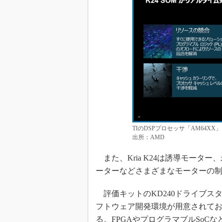
TIのDSPプロセッサ「AM64XX
出所：AMD
また、Kria K24は誘導モータ
ーターなどさまざまなモーターの
評価キットのKD240ドライブスタ
フトウェア開発環境が用意されており
る。FPGAやプログラマブルSoC