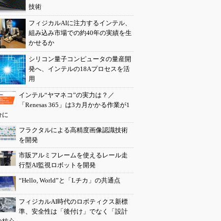
技術
フィジカルAIに注力するインテル、
組み込み市場での約40年の実績を生
かせるか
シリコン量子コンピュータの量産開
発へ、インテルの18Aプロセスを活
用
インテル“ヤマネコ”の実力は？／
「Renesas 365」は3カ月かかる作業が1
分に
フラクタルによる高精度画像認識技術
を開発
市販アルミフレームを使えるレール走
行型AI監視ロボットを開発
“Hello, World”と「Lチカ」の共通点
フィジカルAI時代のロボティクス新標
準、安全性は「後付け」でなく「設計