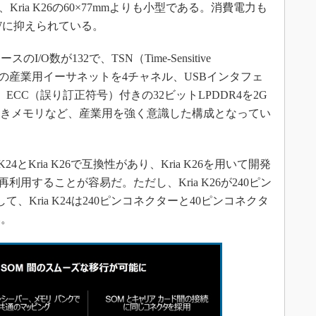
で、Kria K26の60×77mmよりも小型である。消費電力も
2.5Wに抑えられている。
数が132で、TSN（Time-Sensitive
ビットの産業用イーサネットを4チャネル、USBインタフェ
CC（誤り訂正符号）付きの32ビットLPDDR4を2G
C付きメモリなど、産業用を強く意識した構成となってい
24とKria K26で互換性があり、Kria K26を用いて開発
で再利用することが容易だ。ただし、Kria K26が240ピン
、Kria K24は240ピンコネクターと40ピンコネクタ
い。