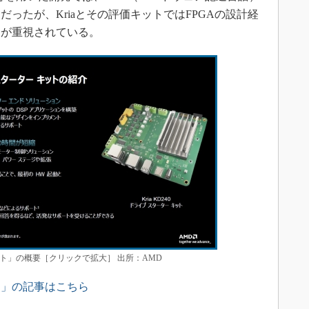
ったが、Kriaとその評価キットではFPGAの設計経
とが重視されている。
ット」の概要［クリックで拡大］ 出所：AMD
ス」の記事はこちら