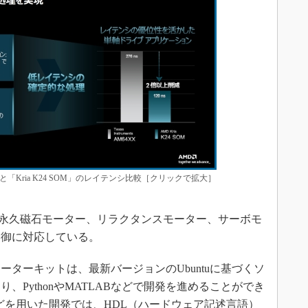
」と「Kria K24 SOM」のレイテンシ比較［クリックで拡大］
ー、永久磁石モーター、リラクタンスモーター、サーボモ
制御に対応している。
ーターキットは、最新バージョンのUbuntuに基づくソ
、PythonやMATLABなどで開発を進めることができ
などを用いた開発では、HDL（ハードウェア記述言語）