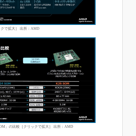
リックで拡大］ 出所：AMD
 K26 SOM」の比較［クリックで拡大］ 出所：AMD