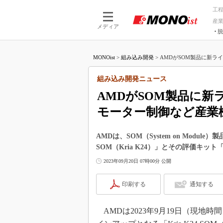
工
産
メディア
脱
つながる技術
AI×技術
MONOist
>
組み込み開発
>
AMDがSOM製品に新ライン
つながる工場
AI×設備
つながるサービ
Physical
組み込み開発ニュース
AMDがSOM製品に新ラ
モーター制御など産業
AMDは、SOM（System on Module
SOM（Kria K24）」とその評価キッ
2023年09月20日 07時00分 公開
印刷する
通知する
AMDは2023年9月19日（現地時間）、