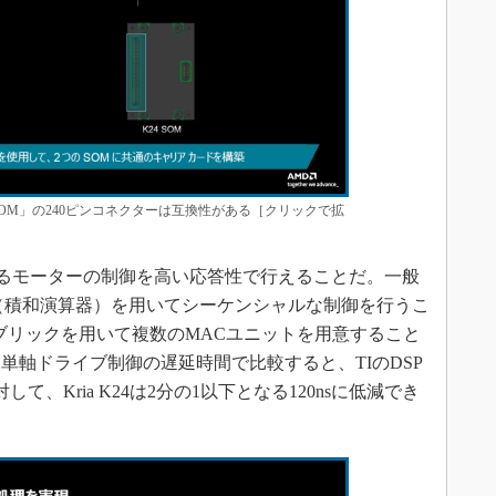
a K26 SOM」の240ピンコネクターは互換性がある［クリックで拡
Pによるモーターの制御を高い応答性で行えることだ。一般
ト（積和演算器）を用いてシーケンシャルな制御を行うこ
Aファブリックを用いて複数のMACユニットを用意すること
単軸ドライブ制御の遅延時間で比較すると、TIのDSP
対して、Kria K24は2分の1以下となる120nsに低減でき