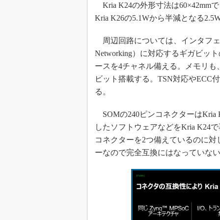
Kria K24の外形寸法は60×42mm
Kria K26の5.1Wから半減となる
周辺回路については、インタフェースのI/O
Networking）に対応するギガ
ースを4チャネル備える。メモリも、E
ビット搭載する。TSN対応やEC
る。
SOMの240ピンコネクターはKria K
したソフトウェアなどをKria K24
コネクターを2つ備えているのに対して
ーなので完全互換にはなっていな