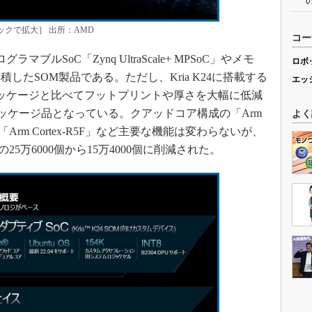
クリックで拡大］ 出所：AMD
コー
グラマブルSoC「Zynq UltraScale+ MPSoC」やメモ
ロボ
したSOM製品である。ただし、Kria K24に搭載する
エッ
oCは従来のパッケージと比べてフットプリントや厚さを大幅に低減
n-Out）パッケージ品となっている。クアッドコア構成の「Arm
よく
の「Arm Cortex-R5F」など主要な機能は変わらないが、
の25万6000個から15万4000個に削減された。