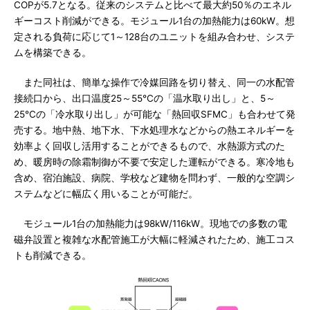
COPが5.7となる。従来のシステムと比べて最大約50％のエネル
ギーコスト削減ができる。モジュール1台の加熱能力は60kW。想
定される負荷に応じて1～128台のユニットを組み合わせ、システ
ムを構築できる。
また同社は、簡単な操作で冷媒回路を切り替え、同一の水配管
接続口から、出口温度25～55℃の「温水取り出し」と、5～
25℃の「冷水取り出し」が可能な「熱回収SFMC」も合わせて発
売する。地中熱、地下水、下水処理水などからの熱エネルギーを
効率よく回収し活用することができるもので、水熱源方式のた
め、暖房時の除霜制御が不要で安定した運転ができる。寒冷地も
含め、宿泊施設、病院、学校など建物を問わず、一般的な空調シ
ステムなどに幅広く用いることが可能だ。
モジュール1台の加熱能力は98kW/116kW。現地での多数の電
磁弁設置と複雑な水配管施工が大幅に軽減されたため、施工コス
トも削減できる。