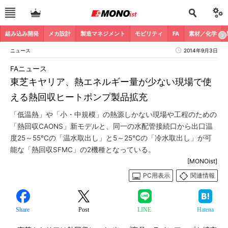
組み込み開発
メカ設計
製造マネジメント
モビリティ
FA
素材／化学
ニュース
2014年9月3日
FAニュース
東芝キヤリア、熱エネルギー量が少ない現場で使
える熱回収ヒートポンプ製品拡充
「低温熱」や「小・中規模」の熱源しかない現場や工程のための
「熱回収CAONS」新モデルと、同一の水配管接続口から出口温
度25～55℃の「温水取出し」と5～25℃の「冷水取出し」が可
能な「熱回収SFMC」の2機種となっている。
[MONOist]
PC用表示
関連情報
Share
Post
LINE
Hatena