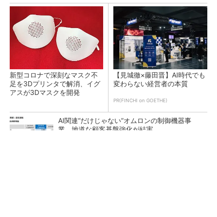
新型コロナで深刻なマスク不
【見城徹×藤田晋】AI時代でも
足を3Dプリンタで解消、イグ
変わらない経営者の本質
アスが3Dマスクを開発
PR(FINCHI on GOETHE)
AI関連“だけじゃない”オムロンの制御機器事
業、地道な顧客基盤強化が結実
ルネサスが高崎工場を閉鎖へ、かつてはSiCデ
バイス生産の計画も