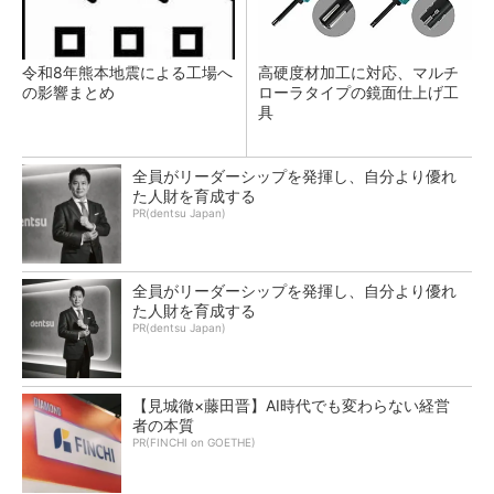
令和8年熊本地震による工場へ
高硬度材加工に対応、マルチ
の影響まとめ
ローラタイプの鏡面仕上げ工
具
全員がリーダーシップを発揮し、自分より優れ
た人財を育成する
PR(dentsu Japan)
全員がリーダーシップを発揮し、自分より優れ
た人財を育成する
PR(dentsu Japan)
【見城徹×藤田晋】AI時代でも変わらない経営
者の本質
PR(FINCHI on GOETHE)