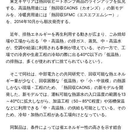
東芝キヤリアは熱回収ヒートポンプ商品のラインアップを拡充
する。高温熱用途には「熱回収CAONS（カオンズ）」の新モデ
ルを、冷暖房用途には「熱回収SFMC（エスエフエムシー）」
を、2014年10月から順次発売する。
近年、排熱エネルギーを再生利用する動きが広まり、ごみ焼却
場や工場から出る「中・高温熱」の排ガス、蒸気、中・高温水
が、空調や給湯に利用される事例が増えている。その一方で、工
場での冷房や生産工程の冷却の際に出る40℃以下の「低温熱」
の排熱は、多くが使われずに捨てられているという。
そこで同社は、中部電力との共同研究で、回収可能な熱エネル
ギー量が少なく、回収困難な「低温熱」や「小・中規模」の熱源
しかない現場・工程のため、「熱回収CAONS」の新モデルを開
発した。新モデルでは、運転可能な熱源水の入口温度の範囲を13
～40℃に拡大しながら、加温工程（50～85℃程度）や浴槽保温
などに利用できる「中・高温熱」の供給も可能としている。その
ため、冷却・加熱の工程がある工場向けとなっている。
同製品は、条件によっては省エネルギー性の高さを示す総合