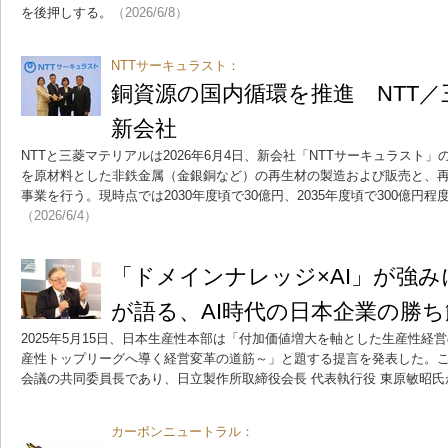
を後押しする。
（2026/6/8）
NTTサーキュラスト：
銅資源の国内循環を推進 NTT
新会社
NTTと三菱マテリアルは2026年6月4日、新会社「NTTサーキュラスト
を原材料とした非鉄金属（金銀銅など）の再生材の製造および販売と、
事業を行う。現時点では2030年度頃で30億円、2035年度頃で300億円
（2026/6/4）
「ドメインナレッジ×AI」が強
が語る、AI時代の日本企業の勝ち
2025年5月15日、日本生産性本部は「付加価値増大を軸とした生産性経営
産性トップリーグへ導く経営変革の道筋～」と題する提言を発表した。
会議の共同委員長であり、日立製作所取締役会長 代表執行役 東原敏昭
カーボンニュートラル：