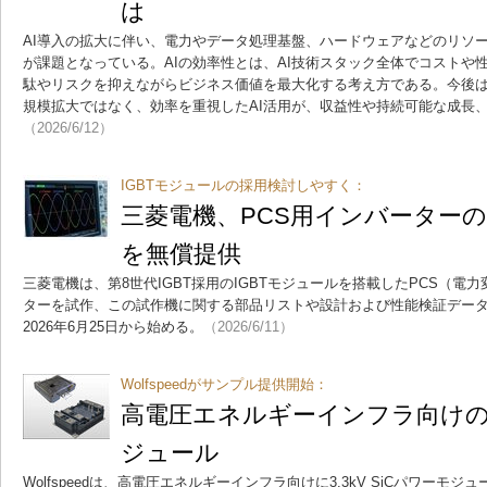
は
AI導入の拡大に伴い、電力やデータ処理基盤、ハードウェアなどのリソ
が課題となっている。AIの効率性とは、AI技術スタック全体でコストや
駄やリスクを抑えながらビジネス価値を最大化する考え方である。今後
規模拡大ではなく、効率を重視したAI活用が、収益性や持続可能な成長
（2026/6/12）
IGBTモジュールの採用検討しやすく：
三菱電機、PCS用インバーター
を無償提供
三菱電機は、第8世代IGBT採用のIGBTモジュールを搭載したPCS（電
ターを試作、この試作機に関する部品リストや設計および性能検証デー
2026年6月25日から始める。
（2026/6/11）
Wolfspeedがサンプル提供開始：
高電圧エネルギーインフラ向けの3.
ジュール
Wolfspeedは、高電圧エネルギーインフラ向けに3.3kV SiCパワーモジ