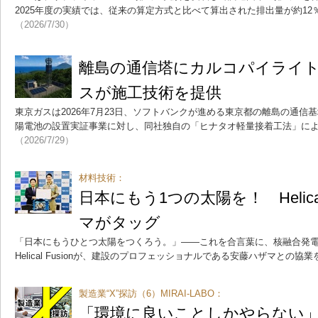
2025年度の実績では、従来の算定方式と比べて算出された排出量が約1
（2026/7/30）
離島の通信塔にカルコパイライ
スが施工技術を提供
東京ガスは2026年7月23日、ソフトバンクが進める東京都の離島の通信
陽電池の設置実証事業に対し、同社独自の「ヒナタオ軽量接着工法」に
（2026/7/29）
材料技術：
日本にもう1つの太陽を！ Helical
マがタッグ
「日本にもうひとつ太陽をつくろう。」――これを合言葉に、核融合発
Helical Fusionが、建設のプロフェッショナルである安藤ハザマとの協
製造業“X”探訪（6）MIRAI-LABO：
「環境に良いことしかやらない」 M