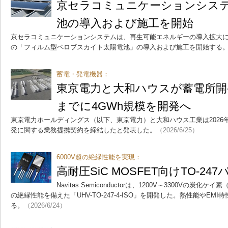
京セラコミュニケーションシス
池の導入および施工を開始
京セラコミュニケーションシステムは、再生可能エネルギーの導入拡大
の「フィルム型ペロブスカイト太陽電池」の導入および施工を開始する
蓄電・発電機器：
東京電力と大和ハウスが蓄電所開発
までに4GWh規模を開発へ
東京電力ホールディングス（以下、東京電力）と大和ハウス工業は2026年
発に関する業務提携契約を締結したと発表した。
（2026/6/25）
6000V超の絶縁性能を実現：
高耐圧SiC MOSFET向けTO-247
Navitas Semiconductorは、1200V～3300Vの炭化ケイ
の絶縁性能を備えた「UHV-TO-247-4-ISO」を開発した。熱性能やE
る。
（2026/6/24）