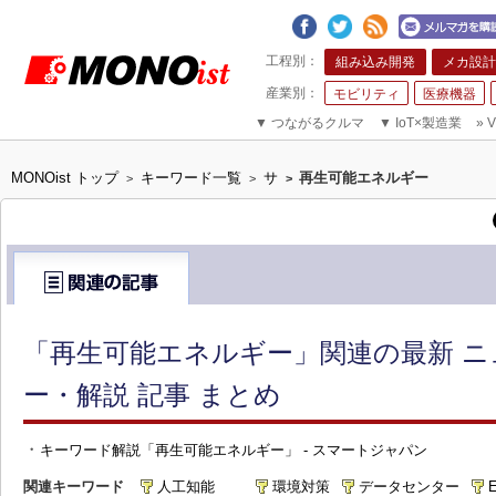
組み込み開発
メカ設計
モビリティ
医療機器
▼
つながるクルマ
▼
IoT×製造業
»
V
MONOist トップ
キーワード一覧
サ
再生可能エネルギー
>
>
>
「再生可能エネルギー」関連の最新 
ー・解説 記事 まとめ
・
キーワード解説「再生可能エネルギー」 - スマートジャパン
関連キーワード
人工知能
環境対策
データセンター