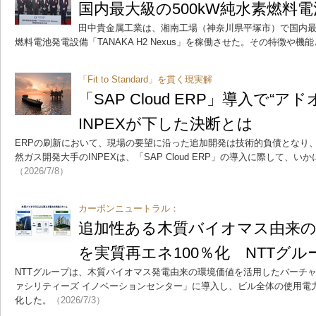
国内最大級の500kW純水素燃料
田中貴金属工業は、湘南工場（神奈川県平塚市）で国内最大
燃料電池発電設備「TANAKA H2 Nexus」を稼働させた。その特徴や機
「Fit to Standard」を貫く現実解
「SAP Cloud ERP」導入で
INPEXが下した決断とは
ERPの刷新において、現場の要望に沿った追加開発は技術的負債となり
然ガス開発大手のINPEXは、「SAP Cloud ERP」の導入に際して、
（2026/7/8）
カーボンニュートラル：
追加性ある木質バイオマス由来の
を実質再エネ100％化 NTTグル
NTTグループは、木質バイオマス発電由来の環境価値を活用したバーチャル
ァシリティーズ イノベーションセンター」に導入し、ビル全体の使用電力
化した。
（2026/7/3）