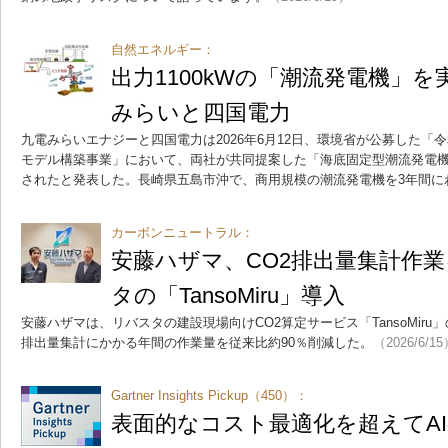
自然エネルギー：
出力1100kWの「潮流発電機」
みらいと四国電力
九電みらいエナジーと四国電力は2026年6月12日、環境省が公募した「
モデル構築事業」において、両社が共同提案した「海底固定型潮流発電
されたと発表した。長崎県五島市沖で、商用規模の潮流発電機を3年間に
カーボンニュートラル：
安藤ハザマ、CO2排出量集計作業
タの「TansoMiru」導入
安藤ハザマは、リバスタの建設現場向けCO2算定サービス「TansoMiru
排出量集計にかかる年間の作業量を従来比約90％削減した。
（2026/6/1
Gartner Insights Pickup（450）：
表面的なコスト最適化を超えてA