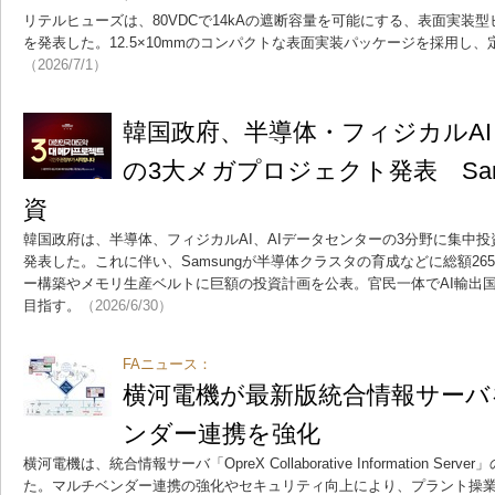
リテルヒューズは、80VDCで14kAの遮断容量を可能にする、表面実装型ヒ
を発表した。12.5×10mmのコンパクトな表面実装パッケージを採用し、定
（2026/7/1）
韓国政府、半導体・フィジカルAI
の3大メガプロジェクト発表 Sam
資
韓国政府は、半導体、フィジカルAI、AIデータセンターの3分野に集中
発表した。これに伴い、Samsungが半導体クラスタの育成などに総額265
ー構築やメモリ生産ベルトに巨額の投資計画を公表。官民一体でAI輸出
目指す。
（2026/6/30）
FAニュース：
横河電機が最新版統合情報サーバ
ンダー連携を強化
横河電機は、統合情報サーバ「OpreX Collaborative Information S
た。マルチベンダー連携の強化やセキュリティ向上により、プラント操