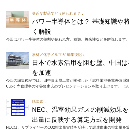
身近な製品でどう使われる？：
パワー半導体とは？ 基礎知識や
く解説
今回はパワー半導体の役割や使われ方、種類、将来性などを解説します
素材／化学メルマガ 編集後記：
日本で水素活用を阻む壁、中国は
を加速
今回の編集後記では、田中貴金属工業が開催した「燃料電池発電設備 稼働
Cubic 専務理事の守谷隆史氏のプレゼンテーションを取り上げます。
（20
脱炭素：
NEC、温室効果ガスの削減効果を
出量に反映する算定方式を開発
NECは、サプライヤーのCO2排出量実績を反映して調達由来の排出量を