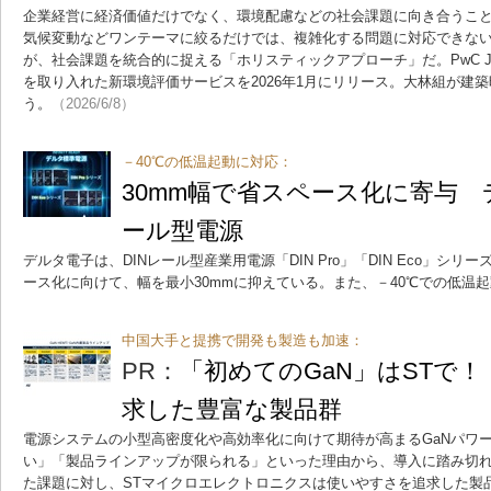
企業経営に経済価値だけでなく、環境配慮などの社会課題に向き合うこ
気候変動などワンテーマに絞るだけでは、複雑化する問題に対応できな
が、社会課題を統合的に捉える「ホリスティックアプローチ」だ。PwC J
を取り入れた新環境評価サービスを2026年1月にリリース。大林組が建
う。
（2026/6/8）
－40℃の低温起動に対応：
30mm幅で省スペース化に寄与 
ール型電源
デルタ電子は、DINレール型産業用電源「DIN Pro」「DIN Eco」シ
ース化に向けて、幅を最小30mmに抑えている。また、－40℃での低温
中国大手と提携で開発も製造も加速：
PR：
「初めてのGaN」はSTで
求した豊富な製品群
電源システムの小型高密度化や高効率化に向けて期待が高まるGaNパワ
い」「製品ラインアップが限られる」といった理由から、導入に踏み切
た課題に対し、STマイクロエレクトロニクスは使いやすさを追求した製