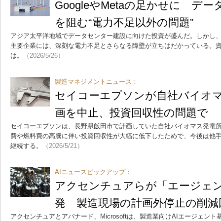
GoogleやMetaの足かせに 
を阻む“電力不足以外の問題”
アジア太平洋地域でデータセンター建設に向けた投資が盛んだ。しかし、Google
主要企業には、深刻な電力不足とさらなる障壁が立ちはだかっている。
は。
（2026/5/26）
製造マネジメントニュース：
セイコーエプソンが自社バイオ
画を中止、投資回収性の問題で
セイコーエプソンは、長野県飯田市で計画していた自社バイオマス発電
費や燃料費の高騰に伴い投資回収性が大幅に低下したためで、今後は他
継続する。
（2026/5/21）
AIニュースピックアップ：
アクセンチュアらが「エージェ
発 製造現場の計画外停止の削減
アクセンチュアとアバナード、Microsoftは、製造業向けAIエージェ