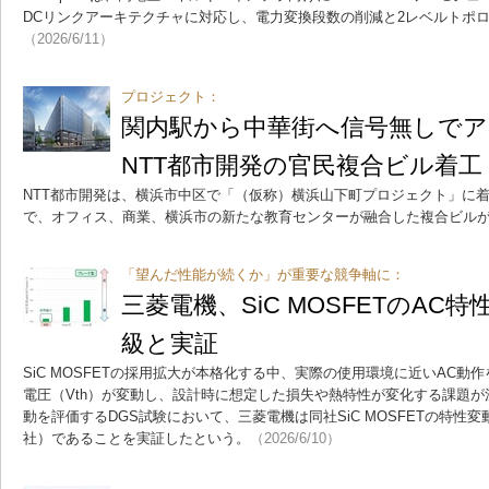
DCリンクアーキテクチャに対応し、電力変換段数の削減と2レベルトポ
（2026/6/11）
プロジェクト：
関内駅から中華街へ信号無しで
NTT都市開発の官民複合ビル着工
NTT都市開発は、横浜市中区で「（仮称）横浜山下町プロジェクト」に
で、オフィス、商業、横浜市の新たな教育センターが融合した複合ビル
「望んだ性能が続くか」が重要な競争軸に：
三菱電機、SiC MOSFETのAC
級と実証
SiC MOSFETの採用拡大が本格化する中、実際の使用環境に近いAC
電圧（Vth）が変動し、設計時に想定した損失や熱特性が変化する課題
動を評価するDGS試験において、三菱電機は同社SiC MOSFETの特性
社）であることを実証したという。
（2026/6/10）