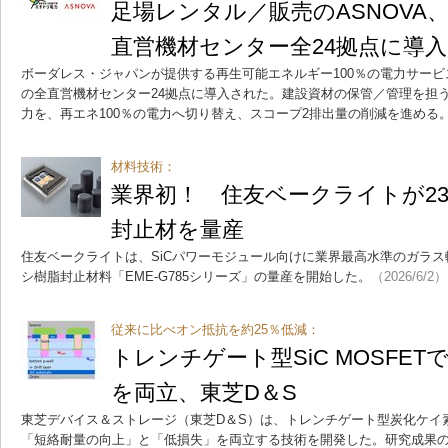
足場レンタル／販売のASNOVA、
直営機材センター全24拠点に導入
ボーダレス・ジャパンが提供する再生可能エネルギー100％の電力サービス
の全直営機材センター24拠点に導入された。建設資材の保管／管理を担
力を、再エネ100％の電力へ切り替え、スコープ2排出量の削減を進める
材料技術：
業界初！ 住友ベークライトが23
封止材を量産
住友ベークライトは、SiCパワーモジュール向けに業界最高水準のガラス
シ樹脂封止材料「EME-G785シリーズ」の量産を開始した。
（2026/6/2）
従来に比べオン抵抗を約25％低減：
トレンチゲート型SiC MOSFE
を両立、東芝D＆S
東芝デバイス＆ストレージ（東芝D＆S）は、トレンチゲート型炭化ケイ素（
「短絡耐量の向上」と「低損失」を両立する技術を開発した。研究成果の一