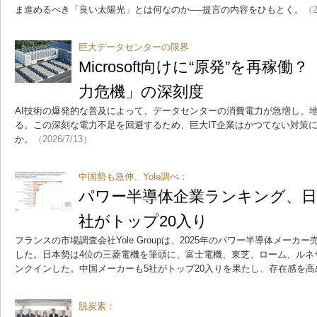
ま進めるべき「良い太陽光」とは何なのか──提言の内容をひもとく。
（2
巨大データセンターの限界
Microsoft向けに“原発”を再稼
力危機」の深刻度
AI技術の爆発的な普及によって、データセンターの消費電力が急増し、
る。この深刻な電力不足を回避するため、巨大IT企業はかつてない対策
か。
（2026/7/13）
中国勢も急伸、Yole調べ：
パワー半導体企業ランキング、日
社がトップ20入り
フランスの市場調査会社Yole Groupは、2025年のパワー半導体メーカ
した。日本勢は4位の三菱電機を筆頭に、富士電機、東芝、ローム、ルネ
ンクインした。中国メーカーも5社がトップ20入りを果たし、存在感を高
脱炭素：