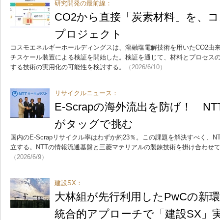
研究開発の最前線：
CO2から直接「炭素材料」を、
プロジェクト
コスモエネルギーホールディングスは、溶融塩電解技術を用いたCO2由
チスケール装置による検証を開始した。検証を通じて、材料とプロセスの
する技術の実用化の可能性を検討する。
（2026/6/10）
リサイクルニュース：
E-Scrapの海外流出を防げ！ 
がタッグで挑む
国内のE-Scrapリサイクル率はわずか約23％。この課題を解決すべく、
立する。NTTの情報流通基盤と三菱マテリアルの製錬技術を掛け合わせ
（2026/6/9）
建設SX：
大林組が先行利用したPwCの新
統合的アプローチで「建設SX」