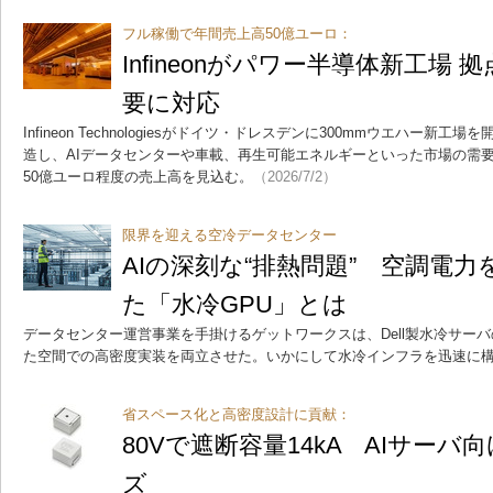
フル稼働で年間売上高50億ユーロ：
Infineonがパワー半導体新工場 
要に対応
Infineon Technologiesがドイツ・ドレスデンに300mmウエハー
造し、AIデータセンターや車載、再生可能エネルギーといった市場の需
50億ユーロ程度の売上高を見込む。
（2026/7/2）
限界を迎える空冷データセンター
AIの深刻な“排熱問題” 空調電力
た「水冷GPU」とは
データセンター運営事業を手掛けるゲットワークスは、Dell製水冷サー
た空間での高密度実装を両立させた。いかにして水冷インフラを迅速に
省スペース化と高密度設計に貢献：
80Vで遮断容量14kA AIサー
ズ