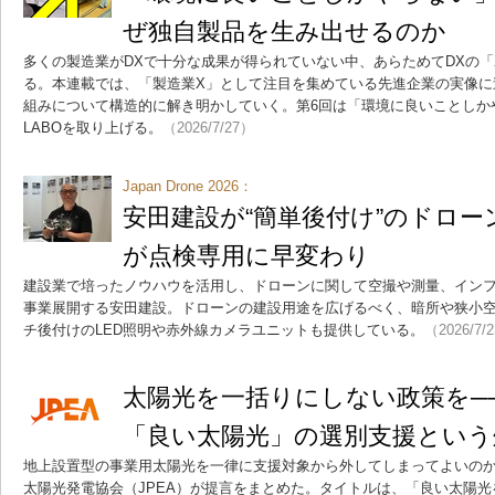
ぜ独自製品を生み出せるのか
多くの製造業がDXで十分な成果が得られていない中、あらためてDXの
る。本連載では、「製造業X」として注目を集めている先進企業の実像に
組みについて構造的に解き明かしていく。第6回は「環境に良いことしかやら
LABOを取り上げる。
（2026/7/27）
Japan Drone 2026：
安田建設が“簡単後付け”のドロー
が点検専用に早変わり
建設業で培ったノウハウを活用し、ドローンに関して空撮や測量、イン
事業展開する安田建設。ドローンの建設用途を広げるべく、暗所や狭小
チ後付けのLED照明や赤外線カメラユニットも提供している。
（2026/7/
太陽光を一括りにしない政策を──
「良い太陽光」の選別支援という
地上設置型の事業用太陽光を一律に支援対象から外してしまってよいの
太陽光発電協会（JPEA）が提言をまとめた。タイトルは、「良い太陽