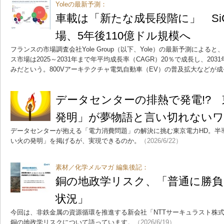
Yoleの最新予測：
車載は「新たな成長段階に」 Si
場、5年後110億ドル規模へ
フランスの市場調査会社Yole Group（以下、Yole）の最新予測による
ス市場は2025～2031年まで年平均成長率（CAGR）20％で成長し、203
みだという。800Vアーキテクチャ電気自動車（EV）の普及拡大などが
データセンターの排熱で発電!?
発明」が夢物語と言い切れない
データセンターが抱える「電力消費問題」の解決に挑む東京電力HD。半
い火の発明」を掲げるが、実現できるのか。
（2026/6/22）
素材／化学メルマガ 編集後記：
銅の地政学リスク、「普通に勝
状況」
今回は、非鉄金属の資源循環を推進する新会社「NTTサーキュラスト株
銅の地政学リスクについて語っています。
（2026/6/19）