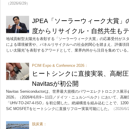
（2026/6/29）
JPEA「ソーラーウィーク大賞」
度からリサイクル・自然共生も
地域貢献型太陽光を表彰する「ソーラーウィーク大賞」の応募受付がス
による環境被害や、パネルリサイクルへの社会的関心を踏まえ、評価項目
しい太陽光”を表彰するアワードとして、業界内外から注目を集めている
PCIM Expo & Conference 2026：
ヒートシンクに直接実装、高耐圧
Navitasが初公開
Navitas Semiconductorは、世界最大規模のパワーエレクトロニクス展示会「PC
2026」（2026年6月9～11日／ドイツ・ニュルンベルク）において、高耐圧
「UHV-TO-247-4-ISO」を初公開した。絶縁構造を組み込むことで、12
SiC MOSFETをヒートシンクに直接リフロー実装可能にした。
（2026/6/
脱炭素：