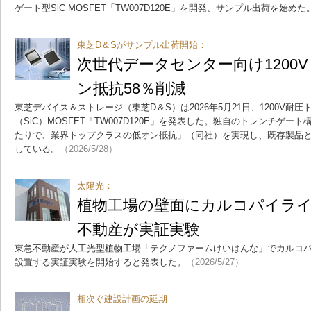
ゲート型SiC MOSFET「TW007D120E」を開発、サンプル出荷を始めた
東芝D＆Sがサンプル出荷開始：
次世代データセンター向け1200V S
ン抵抗58％削減
東芝デバイス＆ストレージ（東芝D＆S）は2026年5月21日、1200V耐
（SiC）MOSFET「TW007D120E」を発表した。独自のトレンチゲ
たりで、業界トップクラスの低オン抵抗」（同社）を実現し、既存製品と
している。
（2026/5/28）
太陽光：
植物工場の壁面にカルコパイライ
不動産が実証実験
東急不動産が人工光型植物工場「テクノファームけいはんな」でカルコ
設置する実証実験を開始すると発表した。
（2026/5/27）
相次ぐ建設計画の延期