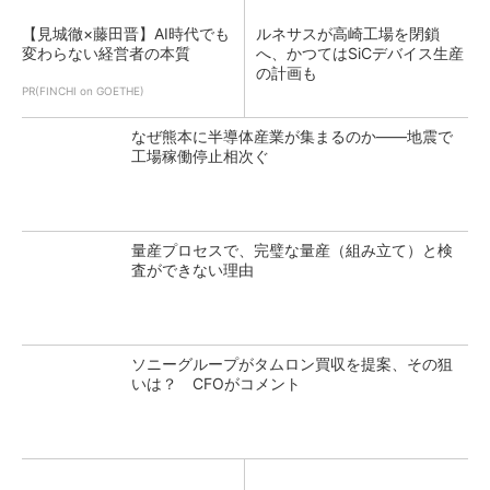
【見城徹×藤田晋】AI時代でも
ルネサスが高崎工場を閉鎖
変わらない経営者の本質
へ、かつてはSiCデバイス生産
の計画も
PR(FINCHI on GOETHE)
なぜ熊本に半導体産業が集まるのか――地震で
工場稼働停止相次ぐ
量産プロセスで、完璧な量産（組み立て）と検
査ができない理由
ソニーグループがタムロン買収を提案、その狙
いは？ CFOがコメント