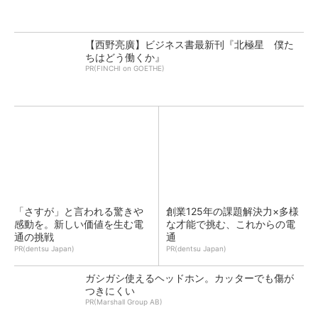
【西野亮廣】ビジネス書最新刊『北極星 僕た
ちはどう働くか』
PR(FINCHI on GOETHE)
「さすが」と言われる驚きや
創業125年の課題解決力×多様
感動を。新しい価値を生む電
な才能で挑む、これからの電
通の挑戦
通
PR(dentsu Japan)
PR(dentsu Japan)
ガシガシ使えるヘッドホン。カッターでも傷が
つきにくい
PR(Marshall Group AB)