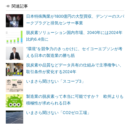
関連記事
日本特殊陶業が1800億円の大型買収、デンソーのスパ
ークプラグと排気センサー事業
脱炭素ソリューション国内市場、2040年には2024年
比約6.4倍に
“環境”を競争力のきっかけに、セイコーエプソンが考
える日本の製造業の勝ち筋
脱炭素や品質などデータ共有の仕組みで主導権争い、
取引条件が変化する2024年
いまさら聞けない「スコープ3」
製造業の脱炭素って本当に可能ですか？ 欧州よりも
積極性が求められる日本
いまさら聞けない「CO2ゼロ工場」