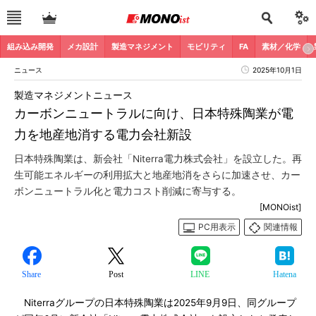
組み込み開発
メカ設計
製造マネジメント
モビリティ
FA
素材／化学
ニュース
2025年10月1日
製造マネジメントニュース
カーボンニュートラルに向け、日本特殊陶業が電
力を地産地消する電力会社新設
日本特殊陶業は、新会社「Niterra電力株式会社」を設立した。再
生可能エネルギーの利用拡大と地産地消をさらに加速させ、カー
ボンニュートラル化と電力コスト削減に寄与する。
[MONOist]
PC用表示
関連情報
Share
Post
LINE
Hatena
Niterraグループの日本特殊陶業は2025年9月9日、同グループ