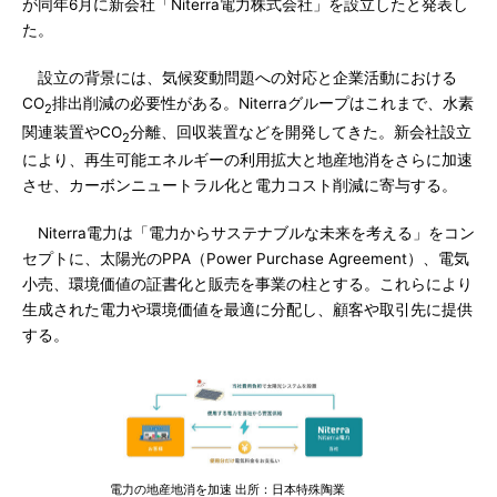
が同年6月に新会社「Niterra電力株式会社」を設立したと発表し
た。
設立の背景には、気候変動問題への対応と企業活動における
CO
排出削減の必要性がある。Niterraグループはこれまで、水素
2
関連装置やCO
分離、回収装置などを開発してきた。新会社設立
2
により、再生可能エネルギーの利用拡大と地産地消をさらに加速
させ、カーボンニュートラル化と電力コスト削減に寄与する。
Niterra電力は「電力からサステナブルな未来を考える」をコン
セプトに、太陽光のPPA（Power Purchase Agreement）、電気
小売、環境価値の証書化と販売を事業の柱とする。これらにより
生成された電力や環境価値を最適に分配し、顧客や取引先に提供
する。
電力の地産地消を加速 出所：日本特殊陶業