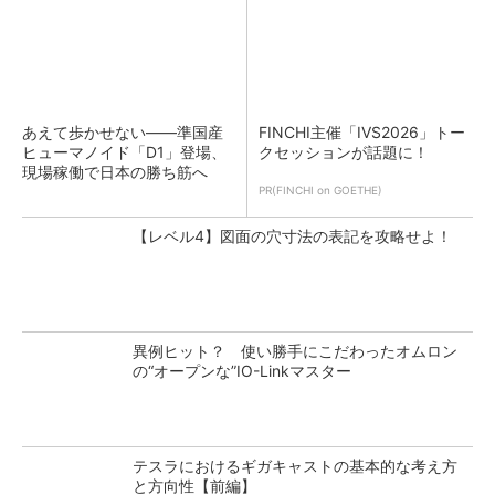
あえて歩かせない――準国産
FINCHI主催「IVS2026」トー
ヒューマノイド「D1」登場、
クセッションが話題に！
現場稼働で日本の勝ち筋へ
PR(FINCHI on GOETHE)
【レベル4】図面の穴寸法の表記を攻略せよ！
異例ヒット？ 使い勝手にこだわったオムロン
の“オープンな”IO-Linkマスター
テスラにおけるギガキャストの基本的な考え方
と方向性【前編】