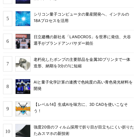
シリコン量子コンピュータの量産開発へ、インテルの
18Aプロセスを活用
日立建機の新社名「LANDCROS」を世界に発信、大谷
選手がブランドアンバサダー就任
老朽化したポンプの主要部品を金属3Dプリンタで一体
造形、納期を3分の1に短縮
AIと量子化学計算の連携で色純度の高い青色発光材料を
開発
【レベル14】生成AIを味方に、3D CADを使いこなそ
う！
強度20倍のフィルム採用で折り目が目立ちにくい折りた
たみスマホの新技術