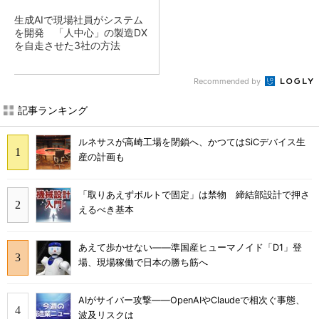
生成AIで現場社員がシステム
を開発 「人中心」の製造DX
を自走させた3社の方法
Recommended by
記事ランキング
ルネサスが高崎工場を閉鎖へ、かつてはSiCデバイス生
産の計画も
「取りあえずボルトで固定」は禁物 締結部設計で押さ
えるべき基本
あえて歩かせない――準国産ヒューマノイド「D1」登
場、現場稼働で日本の勝ち筋へ
AIがサイバー攻撃――OpenAIやClaudeで相次ぐ事態、
波及リスクは