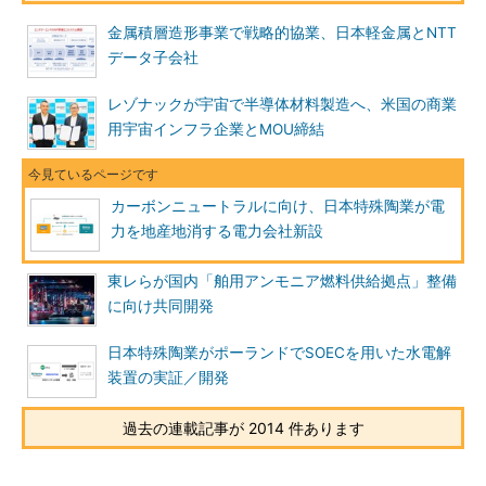
金属積層造形事業で戦略的協業、日本軽金属とNTT
データ子会社
レゾナックが宇宙で半導体材料製造へ、米国の商業
用宇宙インフラ企業とMOU締結
カーボンニュートラルに向け、日本特殊陶業が電
力を地産地消する電力会社新設
東レらが国内「舶用アンモニア燃料供給拠点」整備
に向け共同開発
日本特殊陶業がポーランドでSOECを用いた水電解
装置の実証／開発
過去の連載記事が 2014 件あります