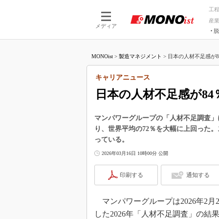
工
産
メディア
脱
つながる技術
AI×技術
MONOist
>
製造マネジメント
>
日本の人材不足感が84
つながる工場
AI×設備
つながるサービ
Physical
キャリアニュース
日本の人材不足感が84
マンパワーグループの「人材不足調査」
り、世界平均の72％を大幅に上回った
っている。
2026年03月16日 10時00分 公開
印刷する
通知する
マンパワーグループは2026年2月
した2026年「人材不足調査」の結