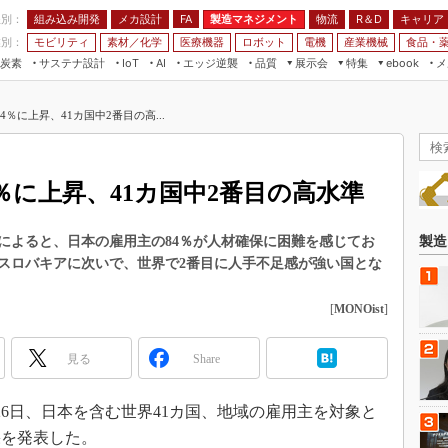
程別：
組み込み開発
メカ設計
製造マネジメント
物流
R＆D
キャリア
FA
業別：
モビリティ
素材／化学
医療機器
ロボット
電機
産業機械
食品・
炭素
サステナ設計
エッジ逆襲
品質
展示会
特集
メ
IoT
AI
ebook
伝承
組み込み開発
CEATEC
読者調査まとめ
編集後記
％に上昇、41カ国中2番目の高...
JIMTOF
保全
メカ設計
つながるクルマ
組込み/エッジ コンピューティング
ス
 AI
製造マネジメント
5G
展＆IoT/5Gソリューション展
VR／AR
FA
％に上昇、41カ国中2番目の高水準
IIFES
モビリティ
フィールドサービス
国際ロボット展
素材／化学
FPGA
によると、日本の雇用主の84％が人材確保に困難を感じてお
製造
ジャパンモビリティショー
。スロバキアに次いで、世界で2番目に人手不足感が強い国とな
組み込み画像技術
TECHNO-FRONTIER
組み込みモデリング
[
MONOist
]
人テク展
Windows Embedded
スマート工場EXPO
見る
Share
車載ソフト開発
EdgeTech+
ISO26262
日本ものづくりワールド
26日、日本を含む世界41カ国、地域の雇用主を対象と
無償設計ツール
果を発表した。
AUTOMOTIVE WORLD