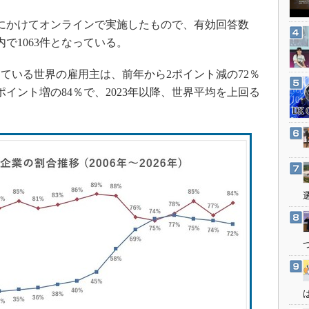
3Dプリンタ
産業オープンネット展
1日にかけてオンラインで実施したもので、有効回答数
デジタルツインとCAE
内で1063件となっている。
S＆OP
インダストリー4.0
いる世界の雇用主は、前年から2ポイント減の72％
イノベーション
イント増の84％で、2023年以降、世界平均を上回る
製造業ビッグデータ
メイドインジャパン
植物工場
知財マネジメント
海外生産
グローバル設計・開発
制御セキュリティ
新型コロナへの対応