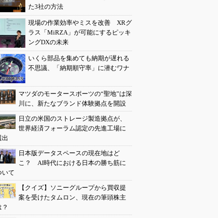
た3社の方法
現場の作業効率やミスを改善 XRグ
ラス「MiRZA」が可能にするピッキ
ングDXの未来
いくら部品を集めても納期が遅れる
不思議、「納期順守率」に潜むワナ
マツダのモータースポーツの“聖地”は深
川に、新たなブランド体験拠点を開設
日立の米国のストレージ製造拠点が、
世界経済フォーラム認定の先進工場に
選出
日本版データスペースの現在地はど
こ？ AI時代における日本の勝ち筋に
ついて
【クイズ】ソニーグループから買収提
案を受けたタムロン、現在の筆頭株主
は？