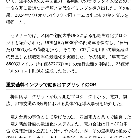
いて、選手の持久力や回復力、各周回でのラップタイムなどのデ
ータを基に最適な走行順と交代タイミングを導き出した。その結
果、2024年パリオリンピックで同チームは史上初の金メダルを
獲得した。
セミナーでは、米国の宅配大手UPSによる配送最適化プロジェ
クトも紹介された。UPSは5万5000台の配送車を保有し、1日当
たり1600万個の荷物を扱う。そこで、OR手法を用いて最短経路
の見直しと積載効率の最適化を実施した。その結果、1年間で約
8500万マイル（約1億3770万km）の走行距離を削減し、25億米
ドルのコスト削減を達成したという。
重要基幹インフラで動き出すグリッドのOR
梅田氏は、グリッドが取り組むプロジェクトから、電力、物
流、都市交通の3分野における具体的な導入事例を紹介した。
電力分野の事例として挙げたのは、四国電力と共同で開発した
「電力需給計画の最適化システム」だ。電力会社は日々30分単
位で発電計画を立案しなければならないが、その選択肢は極めて