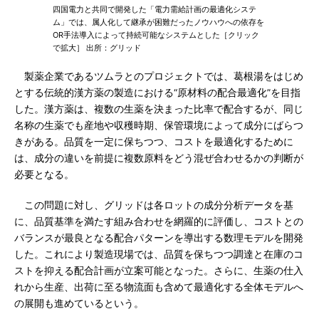
四国電力と共同で開発した「電力需給計画の最適化システ
ム」では、属人化して継承が困難だったノウハウへの依存を
OR手法導入によって持続可能なシステムとした［クリック
で拡大］ 出所：グリッド
製薬企業であるツムラとのプロジェクトでは、葛根湯をはじめ
とする伝統的漢方薬の製造における“原材料の配合最適化”を目指
した。漢方薬は、複数の生薬を決まった比率で配合するが、同じ
名称の生薬でも産地や収穫時期、保管環境によって成分にばらつ
きがある。品質を一定に保ちつつ、コストを最適化するために
は、成分の違いを前提に複数原料をどう混ぜ合わせるかの判断が
必要となる。
この問題に対し、グリッドは各ロットの成分分析データを基
に、品質基準を満たす組み合わせを網羅的に評価し、コストとの
バランスが最良となる配合パターンを導出する数理モデルを開発
した。これにより製造現場では、品質を保ちつつ調達と在庫のコ
ストを抑える配合計画が立案可能となった。さらに、生薬の仕入
れから生産、出荷に至る物流面も含めて最適化する全体モデルへ
の展開も進めているという。