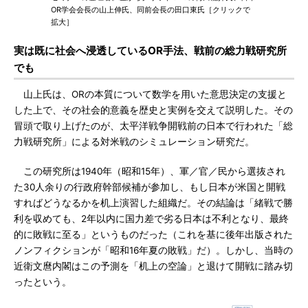
OR学会会長の山上伸氏、同前会長の田口東氏［クリックで
拡大］
実は既に社会へ浸透しているOR手法、戦前の総力戦研究所
でも
山上氏は、ORの本質について数学を用いた意思決定の支援と
した上で、その社会的意義を歴史と実例を交えて説明した。その
冒頭で取り上げたのが、太平洋戦争開戦前の日本で行われた「総
力戦研究所」による対米戦のシミュレーション研究だ。
この研究所は1940年（昭和15年）、軍／官／民から選抜され
た30人余りの行政府幹部候補が参加し、もし日本が米国と開戦
すればどうなるかを机上演習した組織だ。その結論は「緒戦で勝
利を収めても、2年以内に国力差で劣る日本は不利となり、最終
的に敗戦に至る」というものだった（これを基に後年出版された
ノンフィクションが「昭和16年夏の敗戦」だ）。しかし、当時の
近衛文麿内閣はこの予測を「机上の空論」と退けて開戦に踏み切
ったという。