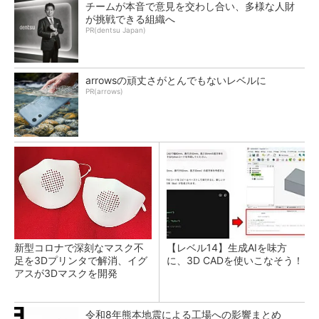
チームが本音で意見を交わし合い、多様な人財
が挑戦できる組織へ
PR(dentsu Japan)
arrowsの頑丈さがとんでもないレベルに
PR(arrows)
新型コロナで深刻なマスク不
【レベル14】生成AIを味方
足を3Dプリンタで解消、イグ
に、3D CADを使いこなそう！
アスが3Dマスクを開発
令和8年熊本地震による工場への影響まとめ