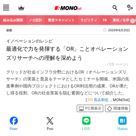
組み込み開発
メカ設計
製造マネジメント
モビリティ
FA
素材／化学
連載
2025年6月20日
イノベーションのレシピ
最適化で力を発揮する「OR」ことオペレーション
ズリサーチへの理解を深めよう
（1/3 ページ）
グリッドが社会インフラ分野におけるOR（オペレーションズリ
サーチ）の実装と普及をテーマとしたセミナーを開催。米国の先
進事例や国内プロジェクトにおけるOR利活用の成果、ORが果た
し得る役割、ORの社会実装を阻む要因などについて紹介した。
[
長浜和也
，MONOist]
PC用表示
関連情報
Share
Post
LINE
Hatena