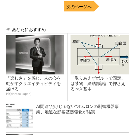
次のページへ
あなたにおすすめ
「楽しさ」を感じ、人の心を
「取りあえずボルトで固定」
動かすクリエイティビティを
は禁物 締結部設計で押さえ
届ける
るべき基本
PR(dentsu Japan)
AI関連“だけじゃない”オムロンの制御機器事
業、地道な顧客基盤強化が結実