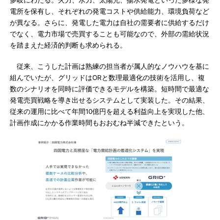
多岐にわたる。火力、水力、太陽光、揚水発電といった多様な発
電所を保有し、それぞれの発電コストや供給能力、環境負荷など
が異なる。さらに、発電した電力は自社の需要者に供給するだけ
でなく、電力市場で売買することも可能なので、外部の需給状況
を踏まえた経済的判断も求められる。
従来、こうした計画は熟練の担当者が属人的なノウハウを基に
組んでいたが、グリッドはORと数理最適化の技術を活用し、複
数のシナリオを同時に評価できるモデルを構築。短時間で最適な
発電売買戦略を導き出せるシステムとして実装した。その結果、
従来の運用に比べて年間10億円を超える利益向上を実現した他、
計画作成にかかる作業時間もおおむね半減できたという。