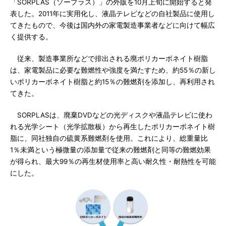
「SORPLAS（ソープラス）」の外販を10月上旬に開始すると発
表した。2011年に実用化し、液晶テレビなどの自社製品に使用し
てきたもので、今後は国内外の家電製造事業者などに向けて幅広
く提供する。
従来、製造事業所などで排出される廃ポリカーボネイト樹脂
は、家電製品に必要な難燃性や強度を満たすため、約55％の新し
いポリカーボネイト樹脂と約15％の難燃剤を添加し、再利用され
てきた。
SORPLASは、廃棄DVDなどの光ディスクや液晶テレビに使わ
れる光学シート（光学拡散板）から再生したポリカーボネイト樹
脂に、同社独自の硫黄系難燃剤を使用。これにより、総重量比
1％未満という極微量の添加量で従来の難燃剤と同等の難燃効果
が得られ、最大99％の再生材使用率と高い耐久性・耐熱性を可能
にした。