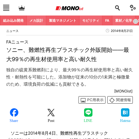
組み込み開発
メカ設計
製造マネジメント
モビリティ
FA
素材／化学
ニュース
2014年8月21日
FAニュース
ソニー、難燃性再生プラスチック外販開始――最
大99％の再生材使用率と高い耐久性
独自の硫黄系難燃剤により、最大99％の再生材使用率と高い耐久
性・耐熱性を可能にした。添加物が従来の10分の1未満と極微量
のため、環境負荷の低減にも貢献できる。
[MONOist]
PC用表示
関連情報
Share
Post
LINE
Hatena
ソニーは2014年8月4日、難燃性再生プラスチック