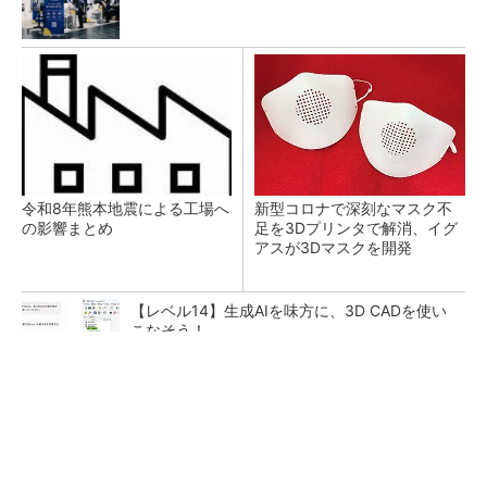
令和8年熊本地震による工場へ
新型コロナで深刻なマスク不
の影響まとめ
足を3Dプリンタで解消、イグ
アスが3Dマスクを開発
【レベル14】生成AIを味方に、3D CADを使い
こなそう！
【西野亮廣】つくりたいものを追求できる環境
の作り方とは
PR(FINCHI on GOETHE)