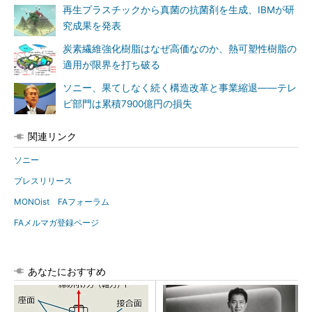
再生プラスチックから真菌の抗菌剤を生成、IBMが研
究成果を発表
炭素繊維強化樹脂はなぜ高価なのか、熱可塑性樹脂の
適用が限界を打ち破る
ソニー、果てしなく続く構造改革と事業縮退――テレ
ビ部門は累積7900億円の損失
関連リンク
ソニー
プレスリリース
MONOist FAフォーラム
FAメルマガ登録ページ
あなたにおすすめ