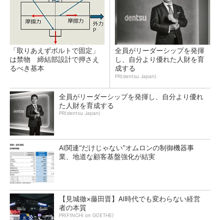
「取りあえずボルトで固定」
全員がリーダーシップを発揮
は禁物 締結部設計で押さえ
し、自分より優れた人財を育
るべき基本
成する
PR(dentsu Japan)
全員がリーダーシップを発揮し、自分より優れ
た人財を育成する
PR(dentsu Japan)
AI関連“だけじゃない”オムロンの制御機器事
業、地道な顧客基盤強化が結実
【見城徹×藤田晋】AI時代でも変わらない経営
者の本質
PR(FINCHI on GOETHE)