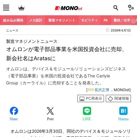
組み込み開発
メカ設計
製造マネジメント
モビリティ
FA
素材／化学
ニュース
2026年4月1日
製造マネジメントニュース
オムロンが電子部品事業を米国投資会社に売却、
新会社名はAratasに
オムロンは、デバイス＆モジュールソリューションズビジネス
（電子部品事業）を米国の投資会社であるThe Carlyle
Group（カーライル）に売却することを発表した。
[
長沢正博
，MONOist]
PC用表示
関連情報
Share
Post
LINE
Hatena
オムロンは2026年3月30日、同社のデバイス＆モジュールソリ