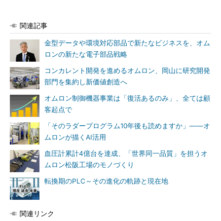
関連記事
金型データや環境対応部品で新たなビジネスを、オム
ロンの新たな電子部品戦略
コンカレント開発を進めるオムロン、岡山に研究開発
部門を集約し新価値創造へ
オムロン制御機器事業は「復活あるのみ」、全ては顧
客起点で
「そのラダープログラム10年後も読めますか」――オ
ムロンが描くAI活用
血圧計累計4億台を達成、「世界同一品質」を担うオ
ムロン松阪工場のモノづくり
転換期のPLC～その進化の軌跡と現在地
関連リンク