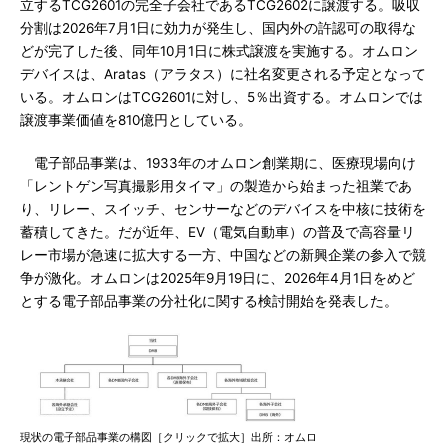
立するTCG2601の完全子会社であるTCG2602に譲渡する。吸収
分割は2026年7月1日に効力が発生し、国内外の許認可の取得な
どが完了した後、同年10月1日に株式譲渡を実施する。オムロン
デバイスは、Aratas（アラタス）に社名変更される予定となって
いる。オムロンはTCG2601に対し、5％出資する。オムロンでは
譲渡事業価値を810億円としている。
電子部品事業は、1933年のオムロン創業期に、医療現場向け
「レントゲン写真撮影用タイマ」の製造から始まった祖業であ
り、リレー、スイッチ、センサーなどのデバイスを中核に技術を
蓄積してきた。だが近年、EV（電気自動車）の普及で高容量リ
レー市場が急速に拡大する一方、中国などの新興企業の参入で競
争が激化。オムロンは2025年9月19日に、2026年4月1日をめど
とする電子部品事業の分社化に関する検討開始を発表した。
現状の電子部品事業の構図［クリックで拡大］出所：オムロ