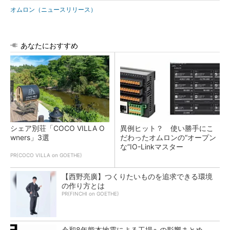
オムロン（ニュースリリース）
あなたにおすすめ
シェア別荘「COCO VILLA O
異例ヒット？ 使い勝手にこ
wners」3選
だわったオムロンの“オープン
な”IO-Linkマスター
PR(COCO VILLA on GOETHE)
【西野亮廣】つくりたいものを追求できる環境
の作り方とは
PR(FINCHI on GOETHE)
令和8年熊本地震による工場への影響まとめ