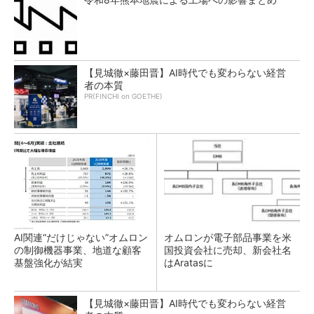
【見城徹×藤田晋】AI時代でも変わらない経営
者の本質
PR(FINCHI on GOETHE)
AI関連“だけじゃない”オムロン
オムロンが電子部品事業を米
の制御機器事業、地道な顧客
国投資会社に売却、新会社名
基盤強化が結実
はAratasに
【見城徹×藤田晋】AI時代でも変わらない経営