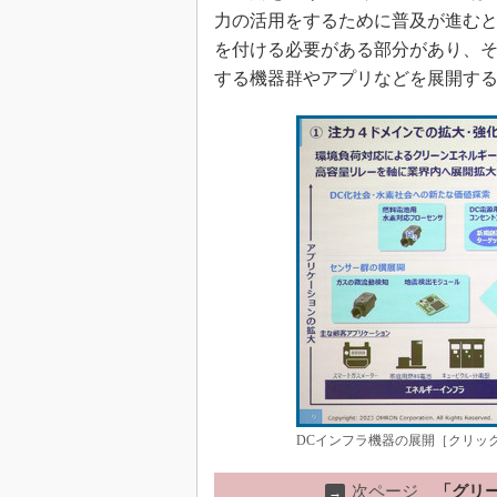
力の活用をするために普及が進むと
を付ける必要がある部分があり、
する機器群やアプリなどを展開す
DCインフラ機器の展開［クリッ
次ページ
「グリ
→