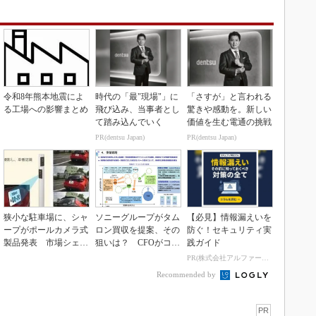
令和8年熊本地震によ
時代の「最"現場"」に
「さすが」と言われる
る工場への影響まとめ
飛び込み、当事者とし
驚きや感動を。新しい
て踏み込んでいく
価値を生む電通の挑戦
PR(dentsu Japan)
PR(dentsu Japan)
狭小な駐車場に、シャ
ソニーグループがタム
【必見】情報漏えいを
ープがポールカメラ式
ロン買収を提案、その
防ぐ！セキュリティ実
製品発表 市場シェア
狙いは？ CFOがコメ
践ガイド
10％目指す
ント
PR(株式会社アルファーテクノ)
Recommended by
PR