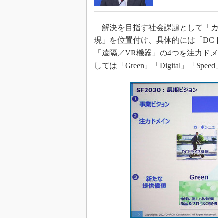
解決を目指す社会課題として「カ
現」を位置付け、具体的には「DC
「遠隔／VR機器」の4つを注力ド
しては「Green」「Digital」「S