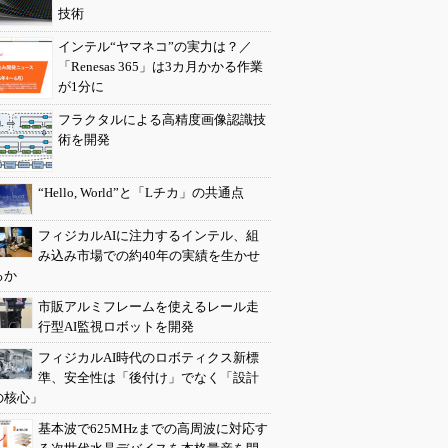
技術
インテル“ヤマネコ”の実力は？／
「Renesas 365」は3カ月かかる作業
が1分に
フラクタルによる高精度画像認識技
術を開発
“Hello, World”と「Lチカ」の共通点
フィジカルAIに注力するインテル、組
み込み市場での約40年の実績を生かせ
るか
市販アルミフレームを使えるレール走
行型AI監視ロボットを開発
フィジカルAI時代のロボティクス新標
準、安全性は「後付け」でなく「設計
の核心」
基本波で625MHzまでの高周波に対応す