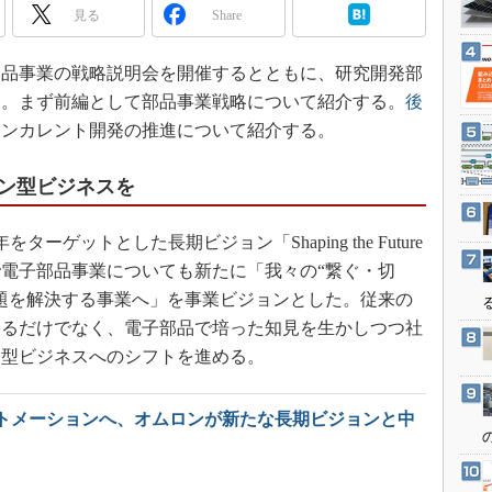
3Dプリンタ
見る
Share
産業オープンネット展
デジタルツインとCAE
子部品事業の戦略説明会を開催するとともに、研究開発部
S＆OP
た。まず前編として部品事業戦略について紹介する。
後
インダストリー4.0
コンカレント開発の推進について紹介する。
イノベーション
製造業ビッグデータ
ン型ビジネスを
メイドインジャパン
ターゲットとした長期ビジョン「Shaping the Future
植物工場
で電子部品事業についても新たに「我々の“繋ぐ・切
知財マネジメント
題を解決する事業へ」を事業ビジョンとした。従来の
海外生産
するだけでなく、電子部品で培った知見を生かしつつ社
グローバル設計・開発
ン型ビジネスへのシフトを進める。
制御セキュリティ
新型コロナへの対応
トメーションへ、オムロンが新たな長期ビジョンと中