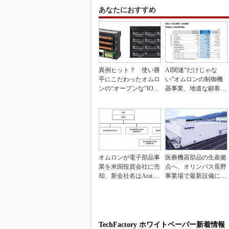
あなたにおすすめ
異例ヒット？ 使い勝
AI関連“だけじゃな
手にこだわったオムロ
い”オムロンの制御機
ンの“オープンな”IO-L
器事業、地道な顧客基
inkマスター
盤強化が結実
オムロンが電子部品事
医療機器部品の生産拠
業を米国投資会社に売
点へ、オリンパス長野
却、新会社名はAratas
事業場で最新設備に機
に
能集約
TechFactory ホワイトペーパー新着情報