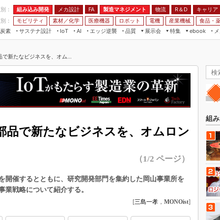
程別：
組み込み開発
メカ設計
製造マネジメント
物流
R＆D
キャリア
FA
業別：
モビリティ
素材／化学
医療機器
ロボット
電機
産業機械
食品・
炭素
サステナ設計
エッジ逆襲
品質
展示会
特集
メ
IoT
AI
ebook
伝承
組み込み開発
CEATEC
読者調査まとめ
編集後記
で新たなビジネスを、オム...
JIMTOF
保全
メカ設計
つながるクルマ
組込み/エッジ コンピューティング
ス
 AI
製造マネジメント
5G
展＆IoT/5Gソリューション展
VR／AR
FA
IIFES
モビリティ
フィールドサービス
国際ロボット展
素材／化学
FPGA
組み
ジャパンモビリティショー
部品で新たなビジネスを、オムロン
組み込み画像技術
TECHNO-FRONTIER
組み込みモデリング
人テク展
（1/2 ページ）
Windows Embedded
スマート工場EXPO
車載ソフト開発
を開催するとともに、研究開発部門を集約した岡山事業所を
EdgeTech+
事業戦略について紹介する。
ISO26262
日本ものづくりワールド
[
三島一孝
，
MONOist
]
無償設計ツール
AUTOMOTIVE WORLD