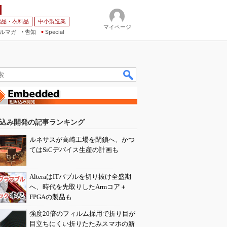
薬品・衣料品
中小製造業
マイページ
ルマガ
告知
Special
込み開発の記事ランキング
ルネサスが高崎工場を閉鎖へ、かつ
てはSiCデバイス生産の計画も
AlteraはITバブルを切り抜け全盛期
へ、時代を先取りしたArmコア＋
FPGAの製品も
強度20倍のフィルム採用で折り目が
目立ちにくい折りたたみスマホの新