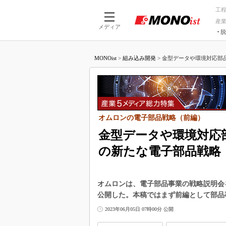
工
産
メディア
脱
つながる技術
AI×技術
MONOist
>
組み込み開発
>
金型データや環境対応部品
つながる工場
AI×設備
つながるサービ
Physical
オムロンの電子部品戦略（前編）
金型データや環境対応
の新たな電子部品戦略
オムロンは、電子部品事業の戦略説明会
公開した。本稿ではまず前編として部品
2023年06月05日 07時00分 公開