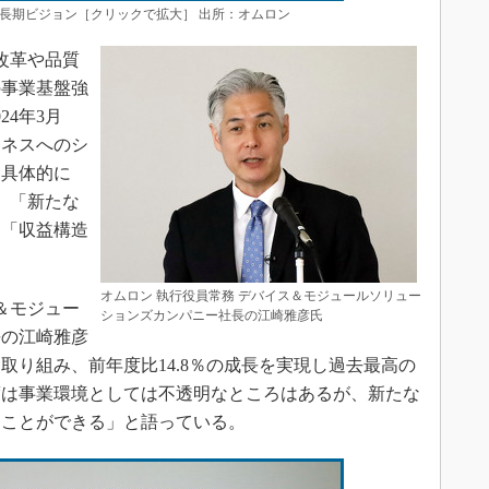
長期ビジョン［クリックで拡大］ 出所：オムロン
造改革や品質
の事業基盤強
24年3月
ジネスへのシ
。具体的に
」「新たな
」「収益構造
オムロン 執行役員常務 デバイス＆モジュールソリュー
＆モジュー
ションズカンパニー社長の江崎雅彦氏
長の江崎雅彦
に取り組み、前年度比14.8％の成長を実現し過去最高の
年度は事業環境としては不透明なところはあるが、新たな
ることができる」と語っている。