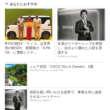
あなたにおすすめ
BYDの軽EV「ラッコ」は世界
全員がリーダーシップを発揮
初の軽SDV、新開発の「X-PA
し、自分より優れた人財を育
CK」に電動システ...
成する
PR(dentsu Japan)
シェア別荘「COCO VILLA Owners」3選
PR(COCO VILLA on GOETHE)
現状を疑い問いかける姿勢で、事業を共に成長
させるパートナーへ
PR(dentsu Japan)