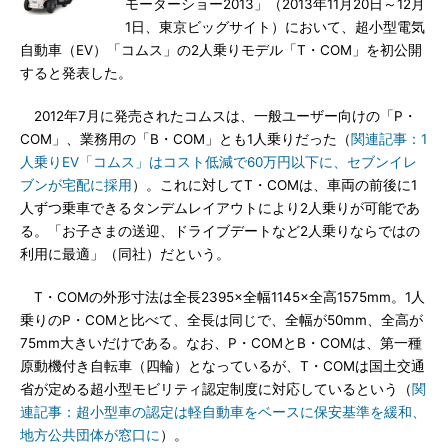
モーターショー2013」（2013年11月20日～12月
1日、東京ビッグサイト）において、超小型電気
自動車（EV）「コムス」の2人乗りモデル「T・COM」を初公開
すると発表した。
2012年7月に発売されたコムスは、一般ユーザー向けの「P・
COM」、業務用の「B・COM」とも1人乗りだった（
関連記事：1
人乗りEV「コムス」はコスト低減で60万円以下に、セブンイレ
ブンが宅配に採用
）。これに対してT・COMは、車両の前後に1
人ずつ乗車できるタンデムレイアウトにより2人乗りが可能であ
る。「お子さまの送迎、ドライブデートなど2人乗りならではの
利用に最適」（同社）だという。
T・COMの外形寸法は全長2395×全幅1145×全高1575mm。1人
乗りのP・COMと比べて、全長は同じで、全幅が50mm、全高が
75mm大きいだけである。なお、P・COMとB・COMは、第一種
原動機付き自転車（四輪）となっているが、T・COMは国土交通
省が定める超小型モビリティ認定制度に対応しているという（
関
連記事：超小型車の認定は軽自動車をベースに保安基準を緩和、
地方公共団体が窓口に
）。