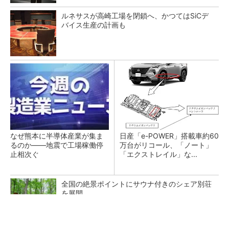
ルネサスが高崎工場を閉鎖へ、かつてはSiCデ
バイス生産の計画も
なぜ熊本に半導体産業が集ま
日産「e-POWER」搭載車約60
るのか――地震で工場稼働停
万台がリコール、「ノート」
止相次ぐ
「エクストレイル」な...
全国の絶景ポイントにサウナ付きのシェア別荘
を展開
PR(COCO VILLA on GOETHE)