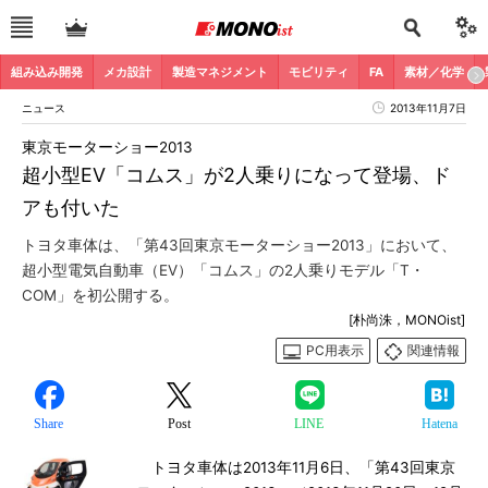
組み込み開発
メカ設計
製造マネジメント
モビリティ
FA
素材／化学
ニュース
2013年11月7日
東京モーターショー2013
超小型EV「コムス」が2人乗りになって登場、ド
アも付いた
トヨタ車体は、「第43回東京モーターショー2013」において、
超小型電気自動車（EV）「コムス」の2人乗りモデル「T・
COM」を初公開する。
[朴尚洙，MONOist]
PC用表示
関連情報
Share
Post
LINE
Hatena
トヨタ車体は2013年11月6日、「第43回東京