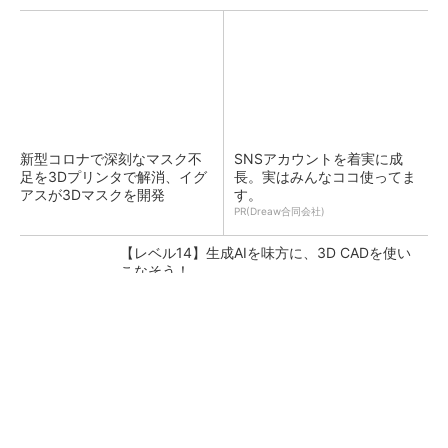
新型コロナで深刻なマスク不
SNSアカウントを着実に成
足を3Dプリンタで解消、イグ
長。実はみんなココ使ってま
アスが3Dマスクを開発
す。
PR(Dreaw合同会社)
【レベル14】生成AIを味方に、3D CADを使い
こなそう！
令和8年熊本地震による工場への影響まとめ