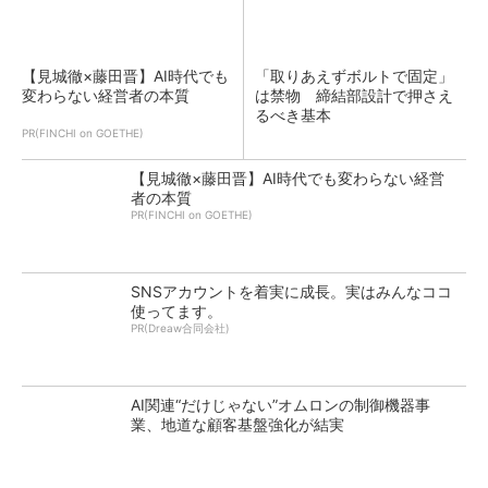
【見城徹×藤田晋】AI時代でも
「取りあえずボルトで固定」
変わらない経営者の本質
は禁物 締結部設計で押さえ
るべき基本
PR(FINCHI on GOETHE)
【見城徹×藤田晋】AI時代でも変わらない経営
者の本質
PR(FINCHI on GOETHE)
SNSアカウントを着実に成長。実はみんなココ
使ってます。
PR(Dreaw合同会社)
AI関連“だけじゃない”オムロンの制御機器事
業、地道な顧客基盤強化が結実