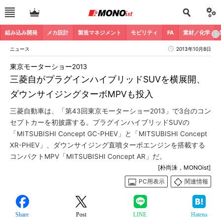
組み込み開発
メカ設計
製造マネジメント
モビリティ
FA
素材／化学
ニュース
2013年10月8日
東京モーターショー2013
三菱自がプラグインハイブリッドSUVを横展開、
ダウンサイジングターボMPVも投入
三菱自動車は、「第43回東京モーターショー2013」で3台のコン
セプトカーを初披露する。プラグインハイブリッドSUVの
「MITSUBISHI Concept GC-PHEV」と「MITSUBISHI Concept
XR-PHEV」、ダウンサイジング直噴ターボエンジンを搭載する
コンパクトMPV「MITSUBISHI Concept AR」だ。
[朴尚洙，MONOist]
PC用表示
関連情報
Share
Post
LINE
Hatena