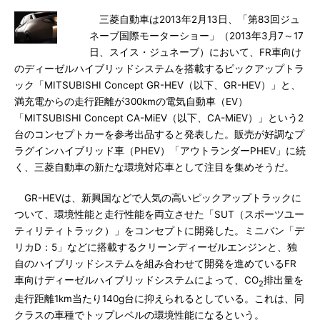
三菱自動車は2013年2月13日、「第83回ジュ
ネーブ国際モーターショー」（2013年3月7～17
日、スイス・ジュネーブ）において、FR車向け
のディーゼルハイブリッドシステムを搭載するピックアップトラ
ック「MITSUBISHI Concept GR-HEV（以下、GR-HEV）」と、
満充電からの走行距離が300kmの電気自動車（EV）
「MITSUBISHI Concept CA-MiEV（以下、CA-MiEV）」という2
台のコンセプトカーを参考出品すると発表した。販売が好調なプ
ラグインハイブリッド車（PHEV）「アウトランダーPHEV」に続
く、三菱自動車の新たな環境対応車として注目を集めそうだ。
GR-HEVは、新興国などで人気の高いピックアップトラックに
ついて、環境性能と走行性能を両立させた「SUT（スポーツユー
ティリティトラック）」をコンセプトに開発した。ミニバン「デ
リカD：5」などに搭載するクリーンディーゼルエンジンと、独
自のハイブリッドシステムを組み合わせて開発を進めているFR
車向けディーゼルハイブリッドシステムによって、CO
排出量を
2
走行距離1km当たり140g台に抑えられるとしている。これは、同
クラスの車種でトップレベルの環境性能になるという。