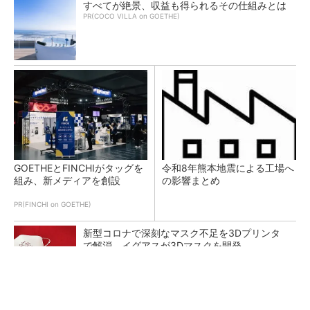
すべてが絶景、収益も得られるその仕組みとは
PR(COCO VILLA on GOETHE)
GOETHEとFINCHIがタッグを
令和8年熊本地震による工場へ
組み、新メディアを創設
の影響まとめ
PR(FINCHI on GOETHE)
新型コロナで深刻なマスク不足を3Dプリンタ
で解消、イグアスが3Dマスクを開発
【レベル14】生成AIを味方に、3D CADを使い