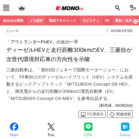
組み込み開発
メカ設計
製造マネジメント
モビリティ
FA
素材／化学
ニュース
2013年2月15日
「アウトランダーPHEV」の次の一手
ディーゼルHEVと走行距離300kmのEV、三菱自が
次世代環境対応車の方向性を示唆
三菱自動車は、「第83回ジュネーブ国際モーターショー」にお
いて、FR車向けのディーゼルハイブリッド（HEV）システムを搭
載するピックアップトラック「MITSUBISHI Concept GR-HEV」
と、満充電からの走行距離が300kmの電気自動車（EV）
「MITSUBISHI Concept CA-MiEV」を参考出品する。
[朴尚洙，MONOist]
PC用表示
関連情報
Share
Post
LINE
Hatena