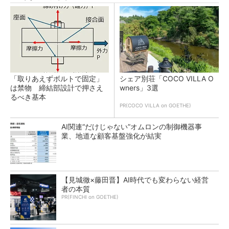
「取りあえずボルトで固定」
シェア別荘「COCO VILLA O
は禁物 締結部設計で押さえ
wners」3選
るべき基本
PR(COCO VILLA on GOETHE)
AI関連“だけじゃない”オムロンの制御機器事
業、地道な顧客基盤強化が結実
【見城徹×藤田晋】AI時代でも変わらない経営
者の本質
PR(FINCHI on GOETHE)