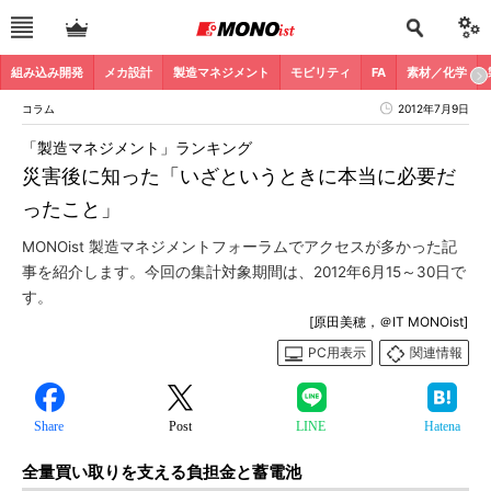
組み込み開発
メカ設計
製造マネジメント
モビリティ
FA
素材／化学
コラム
2012年7月9日
「製造マネジメント」ランキング
災害後に知った「いざというときに本当に必要だ
ったこと」
MONOist 製造マネジメントフォーラムでアクセスが多かった記
事を紹介します。今回の集計対象期間は、2012年6月15～30日で
す。
[原田美穂，＠IT MONOist]
PC用表示
関連情報
Share
Post
LINE
Hatena
全量買い取りを支える負担金と蓄電池