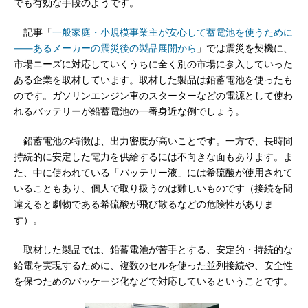
でも有効な手段のようです。
記事「
一般家庭・小規模事業主が安心して蓄電池を使うために
――あるメーカーの震災後の製品展開から
」では震災を契機に、
市場ニーズに対応していくうちに全く別の市場に参入していった
ある企業を取材しています。取材した製品は鉛蓄電池を使ったも
のです。ガソリンエンジン車のスターターなどの電源として使わ
れるバッテリーが鉛蓄電池の一番身近な例でしょう。
鉛蓄電池の特徴は、出力密度が高いことです。一方で、長時間
持続的に安定した電力を供給するには不向きな面もあります。ま
た、中に使われている「バッテリー液」には希硫酸が使用されて
いることもあり、個人で取り扱うのは難しいものです（接続を間
違えると劇物である希硫酸が飛び散るなどの危険性がありま
す）。
取材した製品では、鉛蓄電池が苦手とする、安定的・持続的な
給電を実現するために、複数のセルを使った並列接続や、安全性
を保つためのパッケージ化などで対応しているということです。