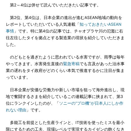
第2～4位は併せて読んでいただきたい記事です。
第2位、第4位は、日本企業の進出が進むASEAN地域の動向を
レポートしていただいている人気連載「
知っておきたいASEAN
事情
」です。特に第4位の記事では、チャオプラヤ川の氾濫に右
往左往したタイを拠点とする製造業の現状を紹介していただきま
した。
のどもとを過ぎたように思われている水害ですが、雨季は毎年
やってきます。水害発生直後の
緊急寄稿
でも言及があった治水事
業の遅れをタイ政府がどのくらい本気で推進するかに注目が集ま
っています。
日本企業が安価な労働力や新しい市場を狙って海外進出し、現
地で奮闘するさまを紹介しているこの連載記事に挟まれて、第3
位にランクインしたのが、「
ソニーの“プロ機”が日本人にしか作
れない理由
」です。
多能工を前提とした生産ラインと、IT技術を使ったミスを最小
限にするための工夫、現場レベルで実現するカイゼンの飽くなき