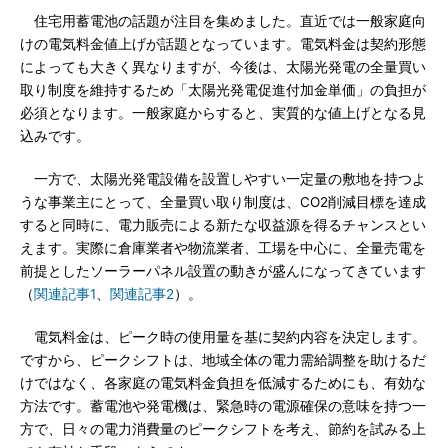
住宅用蓄電池の話題が注目を集めました。直近では一般家庭向
けの電気料金値上げが話題となっています。電気料金は契約形態
によっても大きく異なりますが、今後は、太陽光発電の全量買い
取り制度を維持するため「太陽光発電促進付加金単価」の負担が
必須となります。一般家庭からすると、実質的な値上げとなる見
込みです。
一方で、太陽光発電設備を設置しやすい一定量の敷地を持つよ
うな事業主にとって、全量買い取り制度は、CO2削減目標を達成
すると同時に、電力販売による新たな収益源を得るチャンスとい
えます。実際に倉庫業者や物流業者、工場を中心に、全量売電を
前提としたソーラーパネル設置の動きが盛んになってきています
（
関連記事1
、
関連記事2
）。
電気料金は、ピーク時の使用量を基に契約内容を決定します。
ですから、ピークシフトは、地域全体の電力需給調整を助けるだ
けではなく、各家庭の電気料金負担を低減するためにも、有効な
方法です。蓄電池や発電機は、緊急時の電源確保の意味を持つ一
方で、日々の電力消費量のピークシフトを考え、節約を試みる上