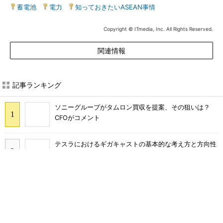
蓄電池
|
電力
|
知っておきたいASEAN事情
Copyright © ITmedia, Inc. All Rights Reserved.
関連情報
記事ランキング
ソニーグループがタムロン買収を提案、その狙いは？
CFOがコメント
テスラにおけるギガキャストの基本的な考え方と方向性
【前編】
ソニーグループはイメージセンサーが過去最高益、熊本
地震の影響も限定的
BYDの軽EV「ラッコ」は世界初の軽SDV、新開発の「X-