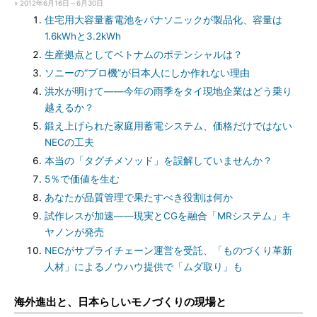
» 2012年6月16日～6月30日
住宅用大容量蓄電池をパナソニックが製品化、容量は
1.6kWhと3.2kWh
生産拠点としてベトナムのポテンシャルは？
ソニーの“プロ機”が日本人にしか作れない理由
洪水が明けて――今年の雨季をタイ現地企業はどう乗り
越えるか？
鍛え上げられた家庭用蓄電システム、価格だけではない
NECの工夫
本当の「タグチメソッド」を誤解していませんか？
5％で価値を生む
あなたが品質管理で果たすべき役割は何か
試作レスが加速――現実とCGを融合「MRシステム」キ
ヤノンが発売
NECがサプライチェーン運営を受託、「ものづくり革新
人材」によるノウハウ提供で「ムダ取り」も
海外進出と、日本らしいモノづくりの現場と