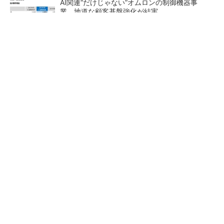
AI関連“だけじゃない”オムロンの制御機器事
業、地道な顧客基盤強化が結実
【レベル14】生成AIを味方に、3D CADを使い
こなそう！
「取りあえずボルトで固定」は禁物 締結部設
計で押さえるべき基本
【西野亮廣】ビジネス書最新
狭小な駐車場に、シャープが