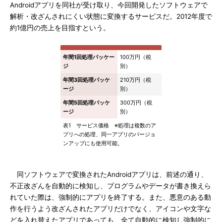
Androidアプリを同社が受け取り、今回開発したソフトウェアで
解析・改ざんされにくい状態に変換するサービスだ。2012年度で
約1億円の売上を目指すという。
年間1回処理パッケー
100万円（税
ジ
別）
年間3回処理パッケ
210万円（税
ージ
別）
年間5回処理パッケ
300万円（税
ージ
別）
表1 サービス価格 ※処理は複数のア
プリへの処理、同一アプリのバージョ
ンアップにも使用可能。
同ソフトウェアで変換されたAndroidアプリは、前述の通り、
不正改ざんを自動的に検知し、プログラムやデータが書き換えら
れていた際は、強制的にアプリを終了する。また、悪意のある動
作を行うよう改ざんされたアプリだけでなく、アイコンや文字な
どを入れ替えたアプリであっても、全て自動的に検知し強制的に