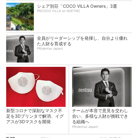
シェア別荘「COCO VILLA Owners」3選
PR(COCO VILLA on GOETHE)
全員がリーダーシップを発揮し、自分より優れ
た人財を育成する
PR(dentsu Japan)
新型コロナで深刻なマスク不
チームが本音で意見を交わし
足を3Dプリンタで解消、イグ
合い、多様な人財が挑戦でき
アスが3Dマスクを開発
る組織へ
PR(dentsu Japan)