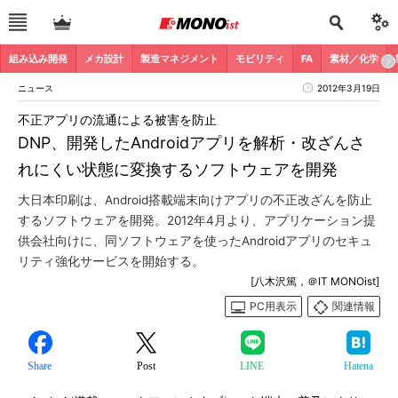
組み込み開発
メカ設計
製造マネジメント
モビリティ
FA
素材／化学
ニュース
2012年3月19日
不正アプリの流通による被害を防止
DNP、開発したAndroidアプリを解析・改ざんさ
れにくい状態に変換するソフトウェアを開発
大日本印刷は、Android搭載端末向けアプリの不正改ざんを防止
するソフトウェアを開発。2012年4月より、アプリケーション提
供会社向けに、同ソフトウェアを使ったAndroidアプリのセキュ
リティ強化サービスを開始する。
[八木沢篤，＠IT MONOist]
PC用表示
関連情報
Share
Post
LINE
Hatena