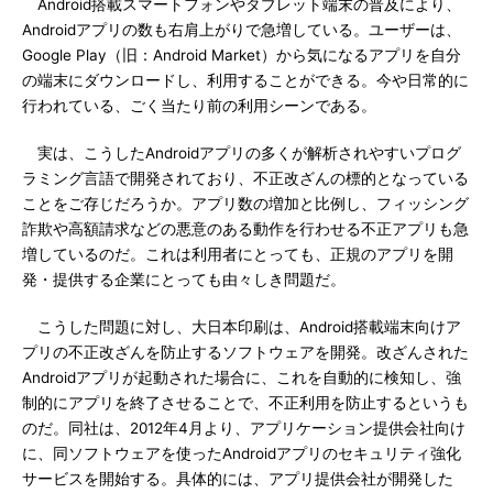
Android搭載スマートフォンやタブレット端末の普及により、
Androidアプリの数も右肩上がりで急増している。ユーザーは、
Google Play（旧：Android Market）から気になるアプリを自分
の端末にダウンロードし、利用することができる。今や日常的に
行われている、ごく当たり前の利用シーンである。
実は、こうしたAndroidアプリの多くが解析されやすいプログ
ラミング言語で開発されており、不正改ざんの標的となっている
ことをご存じだろうか。アプリ数の増加と比例し、フィッシング
詐欺や高額請求などの悪意のある動作を行わせる不正アプリも急
増しているのだ。これは利用者にとっても、正規のアプリを開
発・提供する企業にとっても由々しき問題だ。
こうした問題に対し、大日本印刷は、Android搭載端末向けア
プリの不正改ざんを防止するソフトウェアを開発。改ざんされた
Androidアプリが起動された場合に、これを自動的に検知し、強
制的にアプリを終了させることで、不正利用を防止するというも
のだ。同社は、2012年4月より、アプリケーション提供会社向け
に、同ソフトウェアを使ったAndroidアプリのセキュリティ強化
サービスを開始する。具体的には、アプリ提供会社が開発した