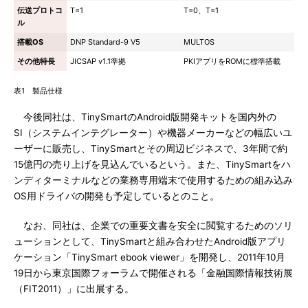
伝送プロトコ
T=1
T=0、T=1
ル
搭載OS
DNP Standard-9 V5
MULTOS
その他特長
JICSAP v1.1準拠
PKIアプリをROMに標準搭載
表1 製品仕様
今後同社は、TinySmartのAndroid版開発キットを国内外の
SI（システムインテグレーター）や機器メーカーなどの幅広いユ
ーザーに販売し、TinySmartとその周辺ビジネスで、3年間で約
15億円の売り上げを見込んでいるという。また、TinySmartをハ
ンディターミナルなどの業務専用端末で使用するための組み込み
OS用ドライバの開発も予定しているとのこと。
なお、同社は、企業での重要文書を安全に閲覧するためのソリ
ューションとして、TinySmartと組み合わせたAndroid版アプリ
ケーション「TinySmart ebook viewer」を開発し、2011年10月
19日から東京国際フォーラムで開催される「金融国際情報技術展
（FIT2011）」に出展する。