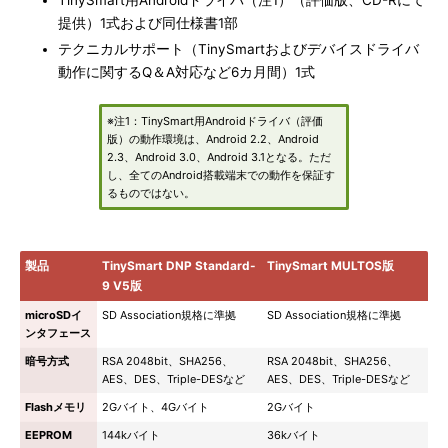
TinySmart用Androidドライバ（注1）（評価版、CD-Rにて
提供）1式および同仕様書1部
テクニカルサポート（TinySmartおよびデバイスドライバ
動作に関するQ＆A対応など6カ月間）1式
※注1：TinySmart用Androidドライバ（評価
版）の動作環境は、Android 2.2、Android
2.3、Android 3.0、Android 3.1となる。ただ
し、全てのAndroid搭載端末での動作を保証す
るものではない。
製品
TinySmart DNP Standard-
TinySmart MULTOS版
9 V5版
microSDイ
SD Association規格に準拠
SD Association規格に準拠
ンタフェース
暗号方式
RSA 2048bit、SHA256、
RSA 2048bit、SHA256、
AES、DES、Triple-DESなど
AES、DES、Triple-DESなど
Flashメモリ
2Gバイト、4Gバイト
2Gバイト
EEPROM
144kバイト
36kバイト