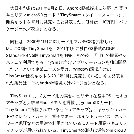
大日本印刷は2011年9月21日、Android搭載端末に対応した高セ
キュリティmicroSDカード「
TinySmart
（タイニースマート）」
開発キットを10月に発売すると発表した。価格は、10万円（パッ
ケージ一式／税別）となる。
同社は、2009年11月にICカード用マルチOSを搭載した
MULTOS版 TinySmartを、2011年1月に独自OS搭載のDNP
Standard-9 V5版 TinySmartを開発。その後、「自社の機器やシ
ステムで利用できるTinySmart向けアプリケーションを独自開発
したい」という企業ニーズを受け、Windows環境向けの
TinySmart開発キットを2011年1月に発売している。今回発表さ
れた製品は、そのAndroid環境向けバージョンとなる。
TinySmartは、ICカード用の高セキュリティな基本OS、セキュ
アチップと大容量Flashメモリを搭載したmicroSDカード。
TinySmartに搭載されているセキュアチップは、キャッシュカー
ドやクレジットカード、電子マネー、ポイントサービス、ネット
ワーク認証などの用途で利用されているICカード用高セキュリテ
ィチップが用いられている。TinySmartの形状は通常のmicroSD