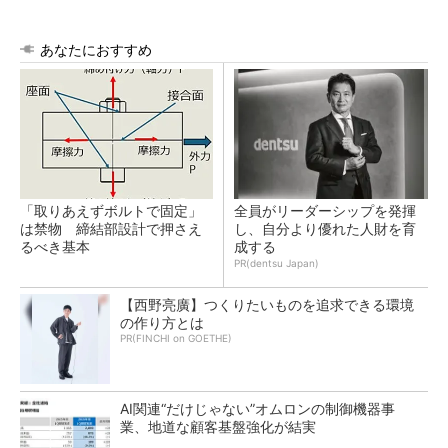
あなたにおすすめ
「取りあえずボルトで固定」
全員がリーダーシップを発揮
は禁物 締結部設計で押さえ
し、自分より優れた人財を育
るべき基本
成する
PR(dentsu Japan)
【西野亮廣】つくりたいものを追求できる環境
の作り方とは
PR(FINCHI on GOETHE)
AI関連“だけじゃない”オムロンの制御機器事
業、地道な顧客基盤強化が結実