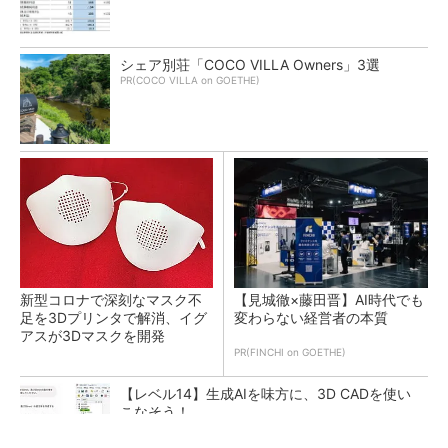
シェア別荘「COCO VILLA Owners」3選
PR(COCO VILLA on GOETHE)
新型コロナで深刻なマスク不
【見城徹×藤田晋】AI時代でも
足を3Dプリンタで解消、イグ
変わらない経営者の本質
アスが3Dマスクを開発
PR(FINCHI on GOETHE)
【レベル14】生成AIを味方に、3D CADを使い
こなそう！