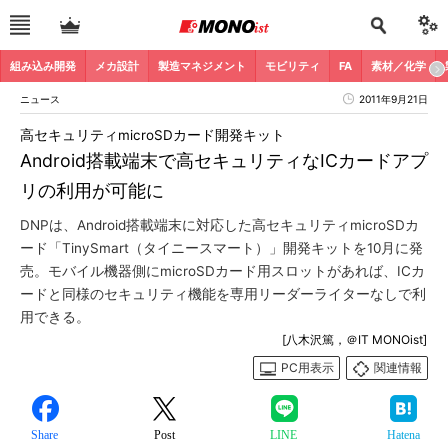
組み込み開発
メカ設計
製造マネジメント
モビリティ
FA
素材／化学
ニュース
2011年9月21日
高セキュリティmicroSDカード開発キット
Android搭載端末で高セキュリティなICカードアプ
リの利用が可能に
DNPは、Android搭載端末に対応した高セキュリティmicroSDカ
ード「TinySmart（タイニースマート）」開発キットを10月に発
売。モバイル機器側にmicroSDカード用スロットがあれば、ICカ
ードと同様のセキュリティ機能を専用リーダーライターなしで利
用できる。
[八木沢篤，＠IT MONOist]
PC用表示
関連情報
Share
Post
LINE
Hatena