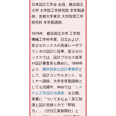
日本設計工学会 会員。横浜国立
大学 大学院工学研究院 非常勤講
師。首都大学東京 大学院理工学
研究科 非常勤講師。
1978年、横浜国立大学 工学部
機械工学科卒業。日立および、
富士ゼロックスの高速レーザプ
リンタの設計に従事。富士ゼロ
ックスでは、設計プロセス改革
や設計審査長も務めた。1999年
より、
國井技術士設計事務所
と
して、設計コンサルタント、セ
ミナー講師、大学非常勤講師と
しても活躍中。Webでは
「シス
テム工学設計法講座」
を公開。
著書に「ついてきなぁ！加工知
識と設計見積り力で『即戦
力』」（日刊工業新聞社）と