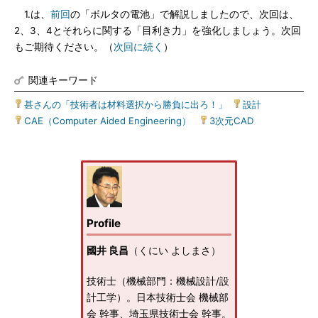
1.は、
前回
の「ボルタの電池」で解説しましたので、次回は、
2、3、4とそれらに関する「目利き力」を強化しましょう。次回
もご期待ください。（
次回に続く
）
関連キーワード
甚さんの「技術者は材料選択から勝負に出ろ！」
|
設計
|
CAE（Computer Aided Engineering）
|
3次元CAD
Profile
國井 良昌
（くにい よしまさ）
技術士（機械部門：機械設計/設
計工学）。日本技術士会 機械部
会 幹事、埼玉県技術士会 幹事。