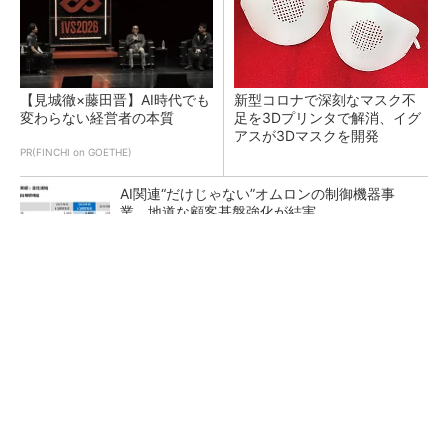
【見城徹×藤田晋】AI時代でも
新型コロナで深刻なマスク不
変わらない経営者の本質
足を3Dプリンタで解消、イグ
アスが3Dマスクを開発
PR(FINCHI on GOETHE)
AI関連“だけじゃない”オムロンの制御機器事
業、地道な顧客基盤強化が結実
【レベル14】生成AIを味方に、3D CADを使い
こなそう！
「取りあえずボルトで固定」は禁物 締結部設
計で押さえるべき基本