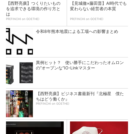
【西野亮廣】つくりたいもの
【見城徹×藤田晋】AI時代でも
を追求できる環境の作り方と
変わらない経営者の本質
は
PR(FINCHI on GOETHE)
PR(FINCHI on GOETHE)
令和8年熊本地震による工場への影響まとめ
異例ヒット？ 使い勝手にこだわったオムロン
の“オープンな”IO-Linkマスター
【西野亮廣】ビジネス書最新刊『北極星 僕た
ちはどう働くか』
PR(FINCHI on GOETHE)