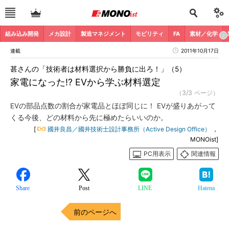
組み込み開発
メカ設計
製造マネジメント
モビリティ
FA
素材／化学
連載
2011年10月17日
甚さんの「技術者は材料選択から勝負に出ろ！」（5）
家電になった!? EVから学ぶ材料選定
（3/3 ページ）
EVの部品点数の割合が家電品とほぼ同じに！ EVが盛りあがって
くる今後、どの材料から先に極めたらいいのか。
[
國井良昌／國井技術士設計事務所（Active Design Office）
，
MONOist]
PC用表示
関連情報
Share
Post
LINE
Hatena
前のページへ