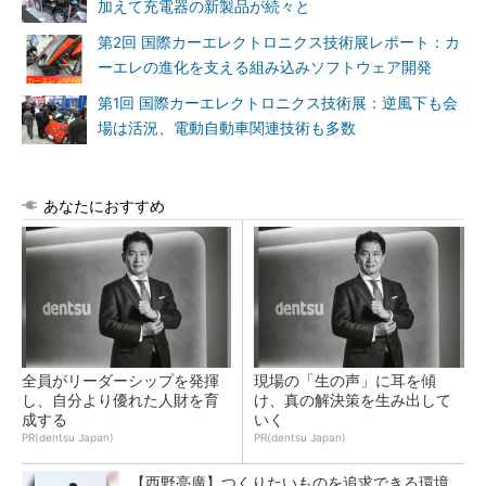
加えて充電器の新製品が続々と
第2回 国際カーエレクトロニクス技術展レポート：カ
ーエレの進化を支える組み込みソフトウェア開発
第1回 国際カーエレクトロニクス技術展：逆風下も会
場は活況、電動自動車関連技術も多数
あなたにおすすめ
全員がリーダーシップを発揮
現場の「生の声」に耳を傾
し、自分より優れた人財を育
け、真の解決策を生み出して
成する
いく
PR(dentsu Japan)
PR(dentsu Japan)
【西野亮廣】つくりたいものを追求できる環境