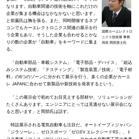
なります。自動車関連の技術を軸にこれだけの
企業が集まる機会はなかなかないと思います」
と前薗氏は胸を張る。また、同時開催するネプ
コンでもカーエレクトロニクス関連の展示を行
国際カーエレクトロ
う企業もあり、そうした企業も合わせるとかな
ニクス技術展 事務
りの数の企業が『自動車』をキーワードに集ま
局長 岡部憲士氏
る。
「自動車部品・車載システム」「電子部品・デバイス」「組込
みシステム技術」「テスティング」「製造装置／技術」「電子材
料」の6つのゾーンに分かれて展示を行う。多くの企業がカーエ
レ JAPANに合わせて新製品や新技術を発表するという。
「この展示会で初めてお目見えする部材や、ソリューションが
たくさんあります。エンジニアにとっては見逃せない展示会にな
ると思います」と岡部氏は話す。
特設展示される電気自動車も注目だ。オートイーブィジャパン
「ジラソーレ」、ゼロスポーツ「ゼロEV エレクシードRS」、ト