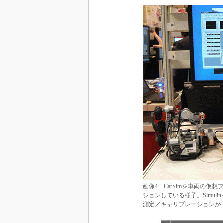
画像4 CarSimを車両の仮
ションしている様子。Simul
測定／キャリブレーションが