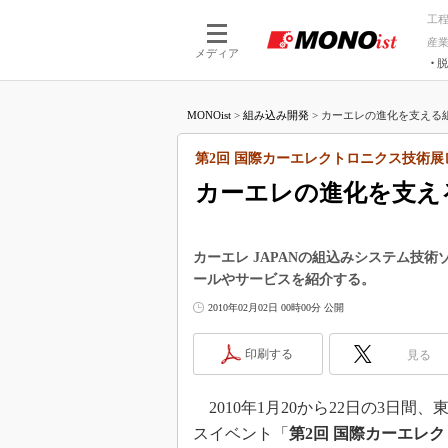
工
産
メディア
脱
つながる技術
AI×技術
MONOist
>
組み込み開発
>
カーエレの進化を支える組
つながる工場
AI×設備
つながるサービ
Physical
第2回 国際カーエレクトロニクス技術展
カーエレの進化を支え
カーエレ JAPANの組込みシステム技
ールやサービスを紹介する。
2010年02月02日 00時00分 公開
印刷する
見る
2010年1月20から22日の3日
スイベント「
第2回 国際カーエレ