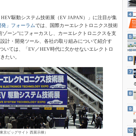
3Dプリンタ
産業オープンネット展
デジタルツインとCAE
HEV駆動システム技術展（EV JAPAN）」に注目が集
S＆OP
込み開発」フォーラム
では、国際カーエレクトロニクス技術
インダストリー4.0
術ゾーン”にフォーカスし、カーエレクトロニクスを支
イノベーション
ア設計・開発ツール、各社の取り組みについて紹介す
トについては、「EV／HEV時代に欠かせないエレクトロ
製造業ビッグデータ
だきたい。
メイドインジャパン
植物工場
知財マネジメント
海外生産
グローバル設計・開発
制御セキュリティ
新型コロナへの対応
東京ビッグサイト 西展示棟）