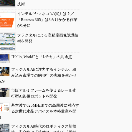
技術
インテル“ヤマネコ”の実力は？／
「Renesas 365」は3カ月かかる作業
が1分に
フラクタルによる高精度画像認識技
術を開発
“Hello, World”と「Lチカ」の共通点
フィジカルAIに注力するインテル、組
み込み市場での約40年の実績を生かせ
るか
市販アルミフレームを使えるレール走
行型AI監視ロボットを開発
基本波で625MHzまでの高周波に対応す
る次世代水晶デバイスを本格量産を開
始
フィジカルAI時代のロボティクス新標