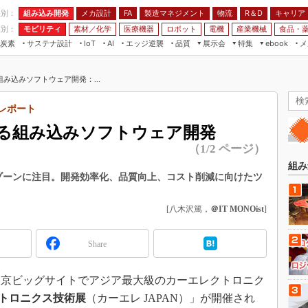
程別：
組み込み開発
メカ設計
製造マネジメント
物流
R＆D
キャリア
FA
業別：
モビリティ
素材／化学
医療機器
ロボット
電機
産業機械
食品・
炭素
サステナ設計
エッジ逆襲
品質
展示会
特集
メ
IoT
AI
ebook
伝承
組み込み開発
CEATEC
読者調査まとめ
編集後記
み込みソフトウェア開発：...
JIMTOF
保全
メカ設計
つながるクルマ
組込み/エッジ コンピューティング
ス
 AI
製造マネジメント
5G
レポート
展＆IoT/5Gソリューション展
VR／AR
FA
る組み込みソフトウェア開発
IIFES
モビリティ
フィールドサービス
（1/2 ページ）
国際ロボット展
素材／化学
FPGA
組み
ジャパンモビリティショー
術ゾーンに注目。開発効率化、品質向上、コスト削減に向けたツ
組み込み画像技術
TECHNO-FRONTIER
組み込みモデリング
[八木沢篤，
＠IT MONOist
]
人テク展
Windows Embedded
スマート工場EXPO
Share
車載ソフト開発
EdgeTech+
ISO26262
間、東京ビッグサイトでアジア最大級のカーエレクトロニク
日本ものづくりワールド
無償設計ツール
クトロニクス技術展
（カーエレ JAPAN）」が開催され
AUTOMOTIVE WORLD