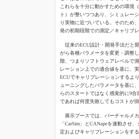
これらを十分に動かすための環境
ト）が整いつつあり、シミュレー
り実物に近づいている。そのため
発の初期段階での測定／キャリブ
従来のECU設計・開発手法だと
がら各種パラメータを変更・調整
階、つまりソフトウェアレベルで
レーション上での適合値を基に、実
ECUでキャリブレーションするよ
ューニングしたパラメータを基に、
らのスタートではなく感覚的に9合
であれば何度失敗してもコストが
展示ブースでは、バーチャルメカ
「CarSim」とCANapeを連動さ
定およびキャリブレーションをす