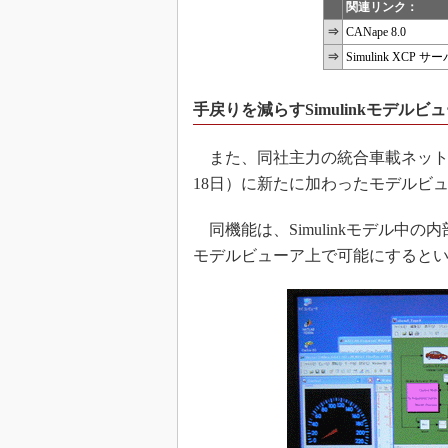
関連リンク：
⇒
CANape 8.0
⇒
Simulink XCP サ
手戻りを減らすSimulinkモデルビ
また、同社主力の統合車載ネットワーク
18日）に新たに加わったモデルビ
同機能は、Simulinkモデル中の
モデルビューア上で可能にすると