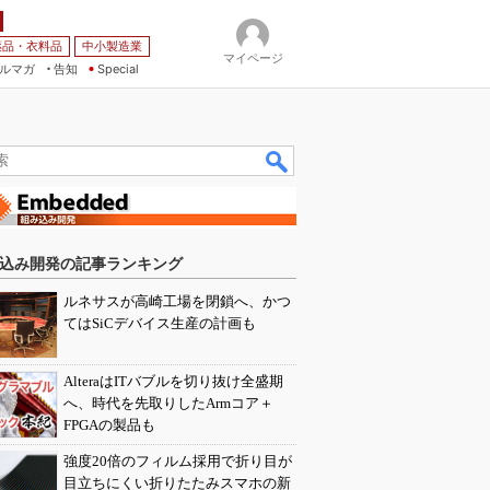
薬品・衣料品
中小製造業
マイページ
ルマガ
告知
Special
込み開発の記事ランキング
ルネサスが高崎工場を閉鎖へ、かつ
てはSiCデバイス生産の計画も
AlteraはITバブルを切り抜け全盛期
へ、時代を先取りしたArmコア＋
FPGAの製品も
強度20倍のフィルム採用で折り目が
目立ちにくい折りたたみスマホの新