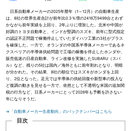
日系自動車メーカーの2025年暦年（1～12月）の自動車生産
は、8社の世界生産合計が前年比0.3％増の2416万9499台とわず
かながら前年実績を上回り、2年ぶりに増加した。北米や中国が
好調のトヨタ自動車と、インドが堅調のスズキ、前年に型式指定
の認証不正問題で稼働停止していたダイハツ工業の3社がプラス
を確保した。一方で、オランダの中国系半導体メーカーであるネ
クスペリアの半導体供給問題で工場の稼働を停止したホンダや、
販売低迷の日産自動車、ライン改修を実施したSUBARU（スバ
ル）など、残りの5社は国内／海外ともに前年割れとなり、明暗
が分かれた。その結果、8社の順位ではスズキがホンダを上回
り、2位となった。足元では半導体の供給回復や新型車の投入な
ど復調の動きを見せる一方で、依然として不透明な米国の追加関
税の行方など、日系メーカーにとって2026年も予断を許さない
年になりそうだ。
⇒「自動車メーカー生産動向」のバックナンバーはこちら
目次