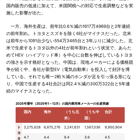
国内販売の低迷に加えて、米国関税への対応で生産調整などを実
施した影響が出た。
一方、海外生産は、前年比0.6％減の1617万4969台と2年連続
の前年割れ。トヨタとスズキを除く6社がマイナスだった。北米
は前年から1091台少ない554万3465台と3年ぶりに減少した。北
米で生産するトヨタ以外の4社が前年割れという状況で、あらた
めてHEV（ハイブリッド車）を中心に台数を伸ばしているトヨタ
の強さを示す格好となった。中国は、現地メーカーによる価格競
争が続く中、各社が新型EV（電気自動車）を投入して好評を博
している。それでも唯一2桁％減のホンダが足を引っ張る形にな
り、中国で生産する4社合計は同2.4％減の300万322台と5年連
続のマイナスとなった。
2025年暦年（2025年1～12月）の国内乗用車メーカーの生産実績
国内
海外
（うち北
（うち中
合計
米）
国）
ト
3,275,628
6,675,276
2,241,631
1,567,036
9,950,904
ヨ
4.7
4.4
9.4
3.9
4.5
タ