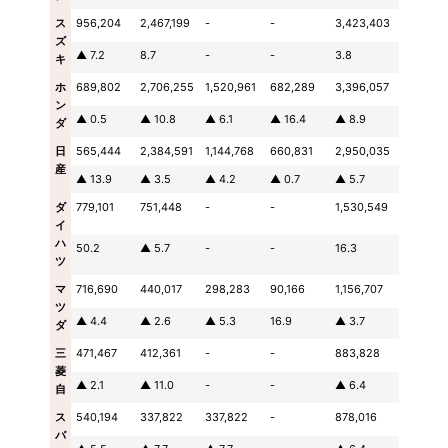
ス
956,204
2,467,199
-
-
3,423,403
ズ
▲ 7.2
8.7
-
-
3.8
キ
ホ
689,802
2,706,255
1,520,961
682,289
3,396,057
ン
▲ 0.5
▲ 10.8
▲ 6.1
▲ 16.4
▲ 8.9
ダ
日
565,444
2,384,591
1,144,768
660,831
2,950,035
産
▲ 13.9
▲ 3.5
▲ 4.2
▲ 0.7
▲ 5.7
ダ
779,101
751,448
-
-
1,530,549
イ
ハ
50.2
▲ 5.7
-
-
16.3
ツ
マ
716,690
440,017
298,283
90,166
1,156,707
ツ
▲ 4.4
▲ 2.6
▲ 5.3
16.9
▲ 3.7
ダ
三
471,467
412,361
-
-
883,828
菱
▲ 2.1
▲ 11.0
-
-
▲ 6.4
自
ス
540,194
337,822
337,822
-
878,016
バ