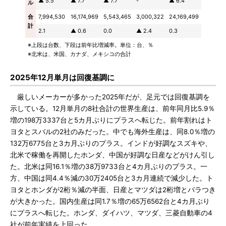
▲ 5.5
▲ 7.7
▲ 7.7
-
▲ 6.4
ル
合
7,994,530
16,174,969
5,543,465
3,000,322
24,169,499
計
2.1
▲ 0.6
0.0
▲ 2.4
0.3
※上段は台数、下段は前年比増減率。単位：台、％
※北米は、米国、カナダ、メキシコの合計
2025年12月単月は回復基調に
厳しいメーカーが多かった2025年だが、足元では回復基調を
示している。12月単月の8社合計の世界生産は、前年同月比5.9％
増の198万3337台と5カ月ぶりにプラスへ転じた。前年割れはト
ヨタとスバルの2社のみだった。中でも海外生産は、同8.0％増の
132万6775台と3カ月ぶりのプラス。インドが好調なスズキや、
北米で稼働を再開したホンダ、中国が好調な日産などがけん引し
た。北米は同16.1％増の38万9733台と4カ月ぶりのプラス。一
方、中国は同4.4％減の30万2405台と3カ月連続で減少した。ト
ヨタとホンダが2桁％減の半面、日産とマツダは2桁増とバラつき
が大きかった。国内生産は同1.7％増の65万6562台と4カ月ぶり
にプラスへ転じた。ホンダ、ダイハツ、マツダ、三菱自動車の4
社が前年実績を上回った。