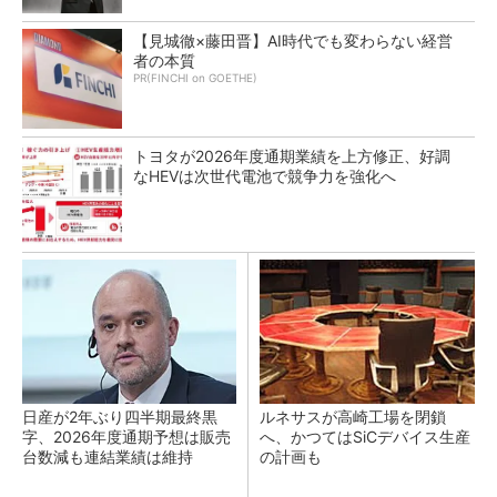
【見城徹×藤田晋】AI時代でも変わらない経営
者の本質
PR(FINCHI on GOETHE)
トヨタが2026年度通期業績を上方修正、好調
なHEVは次世代電池で競争力を強化へ
日産が2年ぶり四半期最終黒
ルネサスが高崎工場を閉鎖
字、2026年度通期予想は販売
へ、かつてはSiCデバイス生産
台数減も連結業績は維持
の計画も