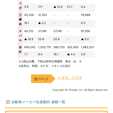
ツ
5.9
17.1
▲ 10.4
51.7
9.4
ダ
三
45,336
31,352
-
-
76,688
菱
16.1
▲ 5.2
-
-
6.3
自
ス
40,210
27,146
27,146
-
67,356
バ
▲ 16.9
20.8
20.8
-
▲ 5.0
ル
合
656,562
1,326,775
389,733
302,405
1,983,337
計
1.7
8.0
16.1
▲ 4.4
5.9
※上段は台数、下段は前年比増減率。単位：台、％
※北米は、米国、カナダ、メキシコの合計
トヨタ、スズキ
Copyright © ITmedia, Inc. All Rights Reserved.
自動車メーカー生産動向 連載一覧