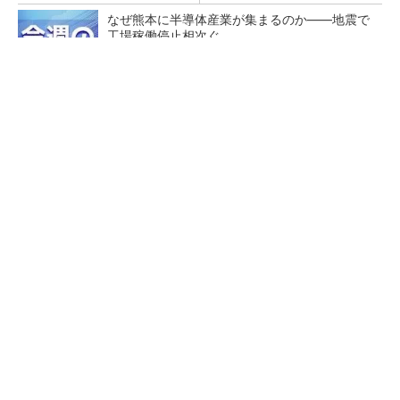
なぜ熊本に半導体産業が集まるのか――地震で
工場稼働停止相次ぐ
チームが本音で意見を交わし合い、多様な人財
が挑戦できる組織へ
PR(dentsu Japan)
テスラにおけるギガキャストの基本的な考え方
と方向性【前編】