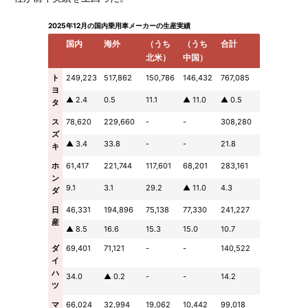
2025年12月の国内乗用車メーカーの生産実績
国内
海外
（うち
（うち
合計
北米）
中国）
ト
249,223
517,862
150,786
146,432
767,085
ヨ
▲ 2.4
0.5
11.1
▲ 11.0
▲ 0.5
タ
ス
78,620
229,660
-
-
308,280
ズ
▲ 3.4
33.8
-
-
21.8
キ
ホ
61,417
221,744
117,601
68,201
283,161
ン
9.1
3.1
29.2
▲ 11.0
4.3
ダ
日
46,331
194,896
75,138
77,330
241,227
産
▲ 8.5
16.6
15.3
15.0
10.7
ダ
69,401
71,121
-
-
140,522
イ
ハ
34.0
▲ 0.2
-
-
14.2
ツ
マ
66,024
32,994
19,062
10,442
99,018