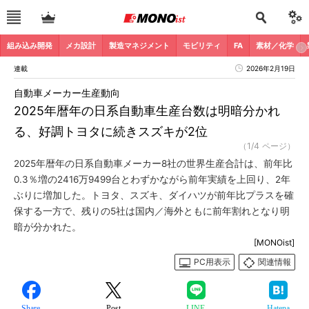
組み込み開発
メカ設計
製造マネジメント
モビリティ
FA
素材／化学
連載
2026年2月19日
自動車メーカー生産動向
2025年暦年の日系自動車生産台数は明暗分かれ
る、好調トヨタに続きスズキが2位
（1/4 ページ）
2025年暦年の日系自動車メーカー8社の世界生産合計は、前年比
0.3％増の2416万9499台とわずかながら前年実績を上回り、2年
ぶりに増加した。トヨタ、スズキ、ダイハツが前年比プラスを確
保する一方で、残りの5社は国内／海外ともに前年割れとなり明
暗が分かれた。
[MONOist]
PC用表示
関連情報
Share
Post
LINE
Hatena