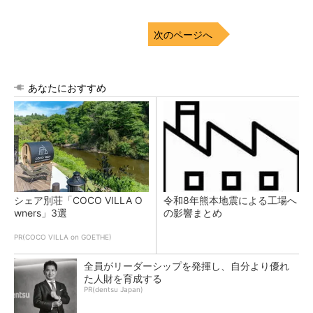
次のページへ
あなたにおすすめ
シェア別荘「COCO VILLA O
令和8年熊本地震による工場へ
wners」3選
の影響まとめ
PR(COCO VILLA on GOETHE)
全員がリーダーシップを発揮し、自分より優れ
た人財を育成する
PR(dentsu Japan)