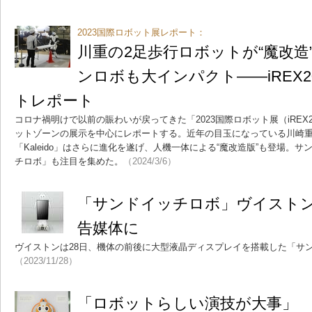
2023国際ロボット展レポート：
川重の2足歩行ロボットが“魔改造
ンロボも大インパクト――iREX2
トレポート
コロナ禍明けで以前の賑わいが戻ってきた「2023国際ロボット展（iREX
ットゾーンの展示を中心にレポートする。近年の目玉になっている川崎重
「Kaleido」はさらに進化を遂げ、人機一体による“魔改造版”も登場。
チロボ」も注目を集めた。
（2024/3/6）
「サンドイッチロボ」ヴイスト
告媒体に
ヴイストンは28日、機体の前後に大型液晶ディスプレイを搭載した「サ
（2023/11/28）
「ロボットらしい演技が大事」