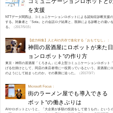
コミュニケーションロボットと
を支援
NTTデータ関西は、コミュニケーションロボットによる認知症診断支援
する。対象者と「Sota」との会話ログ結果と、医師による診断との違い
る。
（2017/5/15）
【総力特集】人とAIの共存で進化する「おもてなし」：
神田の居酒屋にロボットが来た日
ョンロボット”の作り方
東京・神田の居酒屋「くろきん」に卓上型コミュニケーションロボット「S
げる仕掛けとして、同店の来店者増に一役買っているという。居酒屋に
のようにして始まったのか。その裏側に迫った。
（2017/3/7）
Microsoft Focus：
街のラーメン屋でも導入できる “
ボット”の働きぶりは
AIやロボットというと、「大企業が多額の投資をして使うもの」というイ