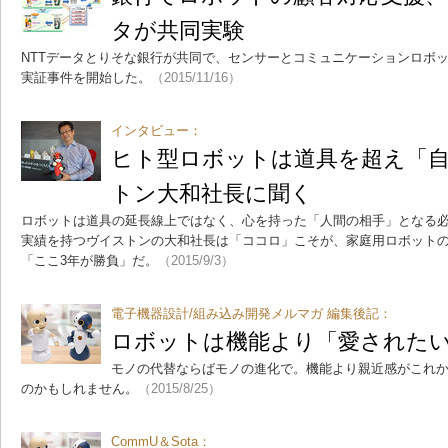
タが共同実験
NTTデータとりそな銀行が共同で、センサーとコミュニケーションロボ
実証事件を開始した。
（2015/11/16）
インタビュー：
ヒト型ロボットは道具を超え「
トン大和社長に聞く
ロボットは道具の延長線上ではなく、心を持った「人間の相手」となる
実績を持つヴイストンの大和社長は「ココロ」こそが、家庭用ロボット
「ここ3年が勝負」だ。
（2015/9/3）
電子機器設計/組み込み開発メルマガ 編集後記：
ロボットは機能より「愛された
モノの代替ならばモノの進化で。機能より親近感がこれ
のかもしれません。
（2015/8/25）
CommU＆Sota：