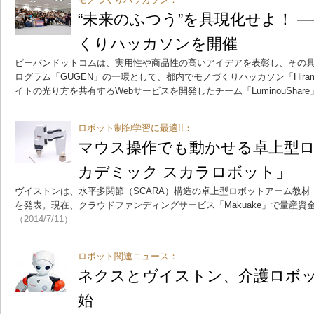
“未来のふつう”を具現化せよ！ ―
くりハッカソンを開催
ピーバンドットコムは、実用性や商品性の高いアイデアを表彰し、その
ログラム「GUGEN」の一環として、都内でモノづくりハッカソン「Hiram
イトの光り方を共有するWebサービスを開発したチーム「LuminouShar
ロボット制御学習に最適!!：
マウス操作でも動かせる卓上型
カデミック スカラロボット」
ヴイストンは、水平多関節（SCARA）構造の卓上型ロボットアーム教材
を発表。現在、クラウドファンディングサービス「Makuake」で量産資
（2014/7/11）
ロボット関連ニュース：
ネクスとヴイストン、介護ロボ
始