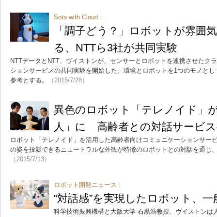
Sota with Cloud：
「調子どう？」ロボットが雰囲
る、NTTら3社が共同実験
NTTデータとNTT、ヴイストンが、センサーとロボットを連携させたク
ションサービスの共同実験を開始した。環境とロボットを1つのモノとし
参考とする。
（2015/7/28）
異色のロボット「テレノイド」
人」に 高齢者との対話サービス
ロボット「テレノイド」を活用した高齢者向けコミュニケーションサー
の姿を投影できるニュートラルな外観が特徴のロボットとの対話を通じ
（2015/7/13）
ロボット開発ニュース：
“対話感”を実現したロボット、
科学技術振興機構と大阪大学 石黒浩教授、ヴイストンは