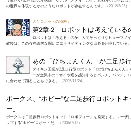
う世界が描かれたのが映画「リアル・スティール」。2012年の日本には
の世界を体現するかのようなロボットが存在するんです。
（2012/3/23）
人とロボットの秘密：
第2章-2 ロボットは考えてい
ロボットは「考える」のか。人間そっくりなヒューマノ
教授は、この存在論的な問いにエキサイティングな回答を用意している
あの「ぴちょんくん」が二足歩
ダイキン工業が2足歩行型ロボット「ロボぴちょんくん」
ーが空気中のニオイや煙を感知するとパンチ、パンチ、パ
に合わせて踊ることもできる。
（2005/11/24）
ボークス、“ホビー”な二足歩行ロボット
ー」
ボークスは二足歩行ロボットキット「ロボフィー」を発売する。ユーザ
ップする“ホビー”ロボットだ。
（2005/7/12）