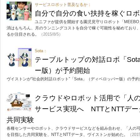
サービスロボット普及なるか：
自分で自分の食い扶持を稼ぐロボ
ユニファが提供を開始する園児見守りロボット「MEEB
消はもちろん、月のランニングコストを自分で稼ぐ可能性を秘めており、
るか注目される。
（2015/8/5）
Sota：
テーブルトップの対話ロボ「Sot
ー版）が予約開始
ヴイストンが“社会的対話ロボット”「Sota」（ディベロッパー版）の予
クラウドやロボット活用で「人
サービス実現へ NTTとNTTデ
共同実験
各種センサーやロボット、クラウドサービスなどを組み合わせ、「人の
を目指した共同実験を、NTTとNTTデータ、ヴイストンが始めた。
（2015