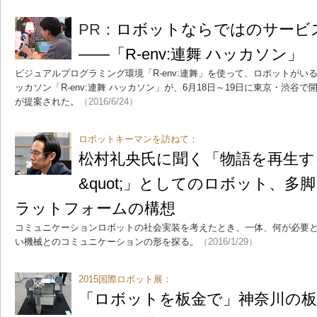
PR：
ロボットならではのサービ
――「R-env:連舞 ハッカソン」
ビジュアルプログラミング環境「R-env:連舞」を使って、ロボットが
ッカソン「R-env:連舞 ハッカソン」が、6月18日～19日に東京・渋谷
が提案された。
（2016/6/24）
ロボットキーマンを訪ねて：
松村礼央氏に聞く「物語を再生する&
&quot;」としてのロボット、
ラットフォームの構想
コミュニケーションロボットの社会実装を考えたとき、一体、何が必要
い機械とのコミュニケーションの形を探る。
（2016/1/29）
2015国際ロボット展：
「ロボットを板金で」神奈川の