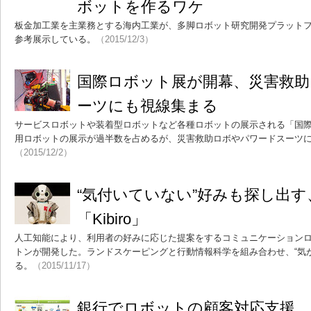
ボットを作るワケ
板金加工業を主業務とする海内工業が、多脚ロボット研究開発プラットフ
参考展示している。
（2015/12/3）
国際ロボット展が開幕、災害救
ーツにも視線集まる
サービスロボットや装着型ロボットなど各種ロボットの展示される「国
用ロボットの展示が過半数を占めるが、災害救助ロボやパワードスーツ
（2015/12/2）
“気付いていない”好みも探し出
「Kibiro」
人工知能により、利用者の好みに応じた提案をするコミュニケーションロボット
トンが開発した。ランドスケーピングと行動情報科学を組み合わせ、“気
る。
（2015/11/17）
銀行でロボットの顧客対応支援、