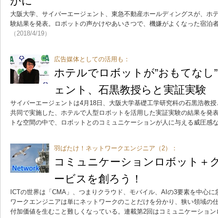
かに
大阪大学、サイバーエージェント、東急不動産ホールディングスが、ホ
験結果を発表。ロボットの声かけやあいさつで、機嫌がよくなった宿泊
（2018/4/19）
広告媒体としての活用も：
ホテルでロボットが”おもてなし
ェント、石黒教授らと実証実験
サイバーエージェントは4月18日、大阪大学基礎工学研究科の石黒浩教
共同で実施した、ホテルで人型ロボットを活用した実証実験の結果を発
トな空間の中で、ロボットとのコミュニケーションが人に与える威圧感
羽ばたけ！ネットワークエンジニア（2）：
コミュニケーションロボット＋ク
ービスを創ろう！
ICTの世界は「CMA」、つまりクラウド、モバイル、AIの3要素を中心
ワークエンジニアは単にネットワークのことだけを分かり、狭い領域の
付加価値を生むこと難しくなっている。連載第2回はコミュニケーション