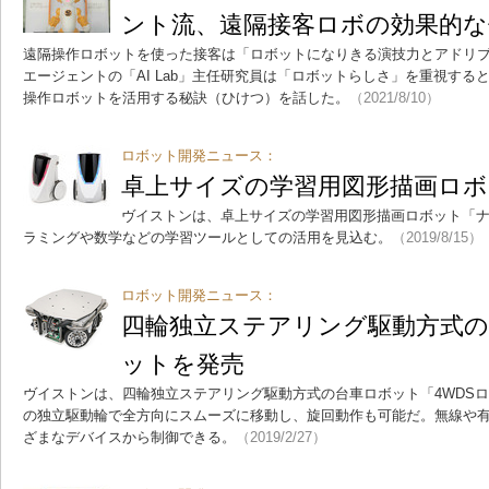
ント流、遠隔接客ロボの効果的な
遠隔操作ロボットを使った接客は「ロボットになりきる演技力とアドリ
エージェントの「AI Lab」主任研究員は「ロボットらしさ」を重視す
操作ロボットを活用する秘訣（ひけつ）を話した。
（2021/8/10）
ロボット開発ニュース：
卓上サイズの学習用図形描画ロボ
ヴイストンは、卓上サイズの学習用図形描画ロボット「
ラミングや数学などの学習ツールとしての活用を見込む。
（2019/8/15）
ロボット開発ニュース：
四輪独立ステアリング駆動方式の
ットを発売
ヴイストンは、四輪独立ステアリング駆動方式の台車ロボット「4WDSローバ
の独立駆動輪で全方向にスムーズに移動し、旋回動作も可能だ。無線や有
ざまなデバイスから制御できる。
（2019/2/27）