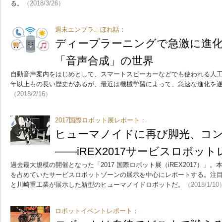
る。
（2018/3/26）
週末エンプラこぼれ話：
ディープラーニングで急激に進
「音声合成」の世界
自動音声案内をはじめとして、スマートスピーカーなどでも使われる人工
年以上もの長い歴史があるが、最近は機械学習によって、急速な進化を
（2018/2/16）
2017国際ロボット展レポート：
ヒューマノイドに再び脚光、コ
――iREX2017サービスロボッ
過去最大規模の開催となった「2017 国際ロボット展（iREX2017）」
を占めていたサービスロボットゾーンの展示を中心にレポートする。注
と川崎重工業が展示した新型のヒューマノイドロボットだ。
（2018/1/10
ロボットイベントレポート：