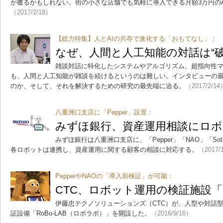
が覆るかもしれない。街の小さな店舗でも気軽に導入できる月額3万円の
（2017/2/18）
【総力特集】人とAIの共存で進化する「おもてなし」：
なぜ、人間と人工知能の対話は“
雑談対話に特化したシステムやアルゴリズム、超指向性
も、人間と人工知能が雑談を続けるというのは難しい。インタビューの
のか、そして、それを解決するための研究の最先端に迫る。
（2017/2/14
八重洲口支店に「Pepper」設置：
みずほ銀行、資産運用相談にロボ
みずほ銀行は八重洲口支店に、「Pepper」「NAO」「S
各ロボットは連携し、資産運用に関する顧客の相談に対応する。
（2017/
PepperやNAOの「導入前検証」が可能：
CTC、ロボット運用の検証施設「R
伊藤忠テクノソリューションズ（CTC）が、人型や対話
証設備「RoBo-LAB（ロボラボ）」を開設した。
（2016/9/16）