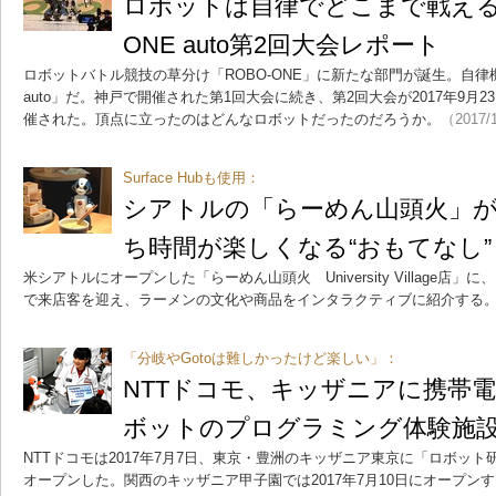
ロボットは自律でどこまで戦えるの
ONE auto第2回大会レポート
ロボットバトル競技の草分け「ROBO-ONE」に新たな部門が誕生。自律機
auto」だ。神戸で開催された第1回大会に続き、第2回大会が2017年9月
催された。頂点に立ったのはどんなロボットだったのだろうか。
（2017/
Surface Hubも使用：
シアトルの「らーめん山頭火」
ち時間が楽しくなる“おもてなし”
米シアトルにオープンした「らーめん山頭火 University Village
で来店客を迎え、ラーメンの文化や商品をインタラクティブに紹介する
「分岐やGotoは難しかったけど楽しい」：
NTTドコモ、キッザニアに携帯
ボットのプログラミング体験施
NTTドコモは2017年7月7日、東京・豊洲のキッザニア東京に「ロボッ
オープンした。関西のキッザニア甲子園では2017年7月10日にオープン