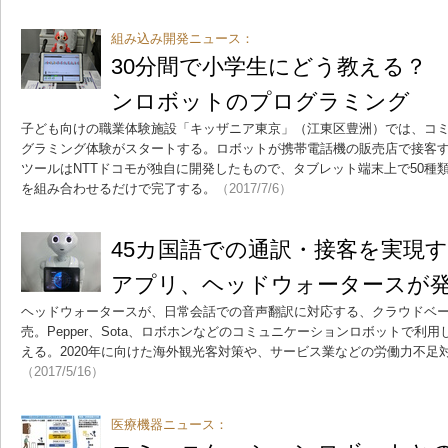
組み込み開発ニュース：
30分間で小学生にどう教える？
ンロボットのプログラミング
子ども向けの職業体験施設「キッザニア東京」（江東区豊洲）では、コ
グラミング体験がスタートする。ロボットが携帯電話機の販売店で接客
ツールはNTTドコモが独自に開発したもので、タブレット端末上で50種
を組み合わせるだけで完了する。
（2017/7/6）
45カ国語での通訳・接客を実現
アプリ、ヘッドウォータースが
ヘッドウォータースが、日常会話での音声翻訳に対応する、クラウドベ
売。Pepper、Sota、ロボホンなどのコミュニケーションロボットで利
える。2020年に向けた海外観光客対策や、サービス業などの労働力不足
（2017/5/16）
医療機器ニュース：