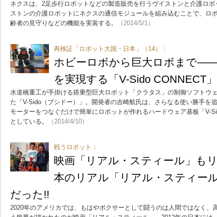
ネクスは、2足歩行ロボットなどの製造販売を行うヴイストンと介護ロボ
ストンの介護ロボットにネクスの通信モジュールを組み込むことで、ロ
齢者の見守りなどの機能を実装する。
（2014/5/1）
再検証「ロボット大国・日本」（14）：
ホビーロボから巨大ロボまで―
を実現する「V-Sido CONNECT」
水道橋重工が手掛ける搭乗型巨大ロボット「クラタス」の制御ソフトウ
た「V-Sido（ブシドー）」。開発者の吉崎航氏は、さらなる使い勝手
モーターをつなぐだけで簡単にロボットが作れるハードウェア基板「V-Sid
としている。
（2014/4/10）
戦うロボット：
映画「リアル・スティール」も
本のリアル「リアル・スティー
だった!!
2020年のアメリカでは、もはやボクサーとして闘うのは人間ではなく、