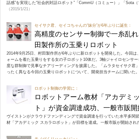
話感”を実現した“社会的対話ロボット”「CommU（コミュー）」「Sot
（2015/1/21）
セイサク君、セイコちゃんの“妹分”が6年ぶりに誕生：
高精度のセンサー制御で一糸乱れ
田製作所の玉乗りロボット
2014年9月25日、村田製作所が6年ぶりに新ロボットを開発した。今回
ォームを着た玉乗りをする女の子ロボット10体だ。3軸ジャイロセンサーを
度な群制御で見事なチアリーディングを披露した。「ムラタセイサク君
ったく異なる今回の玉乗りロボットについて、開発担当チームに聞いた
ロボット制御の学習に：
ロボットアーム教材「アカデミッ
ト」が資金調達成功、一般市販開
ヴイストンがクラウドファンディングで資金調達を行っていた水平多関
材「アカデミック スカラロボット」が目標を達成。一般市販が開始され
モノづくりハッカソン：