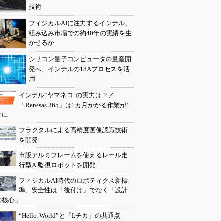
技術
フィジカルAIに注力するインテル、
組み込み市場での約40年の実績を生
かせるか
シリコン量子コンピュータの量産開
発へ、インテルの18Aプロセスを活
用
インテル“ヤマネコ”の実力は？／
「Renesas 365」は3カ月かかる作業が1
分に
フラクタルによる高精度画像認識技術
を開発
市販アルミフレームを使えるレール走
行型AI監視ロボットを開発
フィジカルAI時代のロボティクス新標
準、安全性は「後付け」でなく「設計
の核心」
“Hello, World”と「Lチカ」の共通点