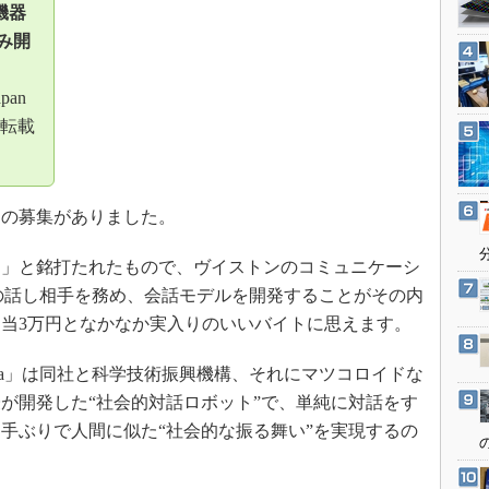
3Dプリンタ
機器
産業オープンネット展
み開
デジタルツインとCAE
S＆OP
apan
インダストリー4.0
転載
イノベーション
製造業ビッグデータ
メイドインジャパン
の募集がありました。
植物工場
」と銘打たれたもので、ヴイストンのコミュニケーシ
知財マネジメント
a」の話し相手を務め、会話モデルを開発することがその内
海外生産
日当3万円となかなか実入りのいいバイトに思えます。
グローバル設計・開発
ta」は同社と科学技術振興機構、それにマツコロイドな
制御セキュリティ
が開発した“社会的対話ロボット”で、単純に対話をす
新型コロナへの対応
手ぶりで人間に似た“社会的な振る舞い”を実現するの