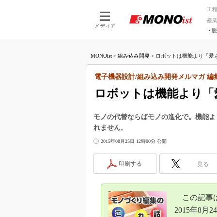
工
産
メディア
脱
つながる技術
AI×技術
MONOist
>
組み込み開発
>
ロボットは機能より「愛さ
つながる工場
AI×設備
つながるサービ
Physical
電子機器設計/組み込み開発メルマガ 編
ロボットは機能より「
モノの代替ならばモノの進化で。機能よ
れません。
2015年08月25日 12時00分 公開
印刷する
見る
この記事
2015年8月2