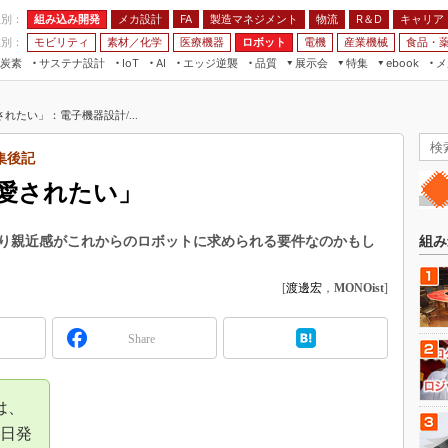
程別：
組み込み開発
メカ設計
製造マネジメント
物流
R＆D
キャリア
FA
業別：
モビリティ
素材／化学
医療機器
ロボット
電機
産業機械
食品・
炭素
サステナ設計
エッジ逆襲
品質
展示会
特集
メ
IoT
AI
ebook
伝承
組み込み開発
CEATEC
読者調査まとめ
編集後記
れたい」：電子機器設計/...
JIMTOF
保全
メカ設計
つながるクルマ
組込み/エッジ コンピューティング
ス
 AI
製造マネジメント
5G
集後記
展＆IoT/5Gソリューション展
VR／AR
FA
愛されたい」
IIFES
モビリティ
フィールドサービス
国際ロボット展
素材／化学
FPGA
り親近感がこれからのロボットに求められる要件なのかもし
組み
ジャパンモビリティショー
組み込み画像技術
TECHNO-FRONTIER
[
渡邊宏
，
MONOist
]
組み込みモデリング
人テク展
Windows Embedded
Share
スマート工場EXPO
車載ソフト開発
EdgeTech+
ISO26262
は、
日本ものづくりワールド
無償設計ツール
4日発
AUTOMOTIVE WORLD