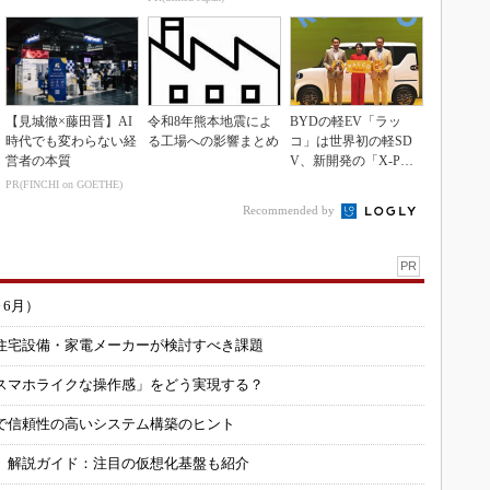
【見城徹×藤田晋】AI
令和8年熊本地震によ
BYDの軽EV「ラッ
時代でも変わらない経
る工場への影響まとめ
コ」は世界初の軽SD
営者の本質
V、新開発の「X-PAC
K」に電動システ...
PR(FINCHI on GOETHE)
Recommended by
PR
～6月）
住宅設備・家電メーカーが検討すべき課題
スマホライクな操作感」をどう実現する？
で信頼性の高いシステム構築のヒント
」解説ガイド：注目の仮想化基盤も紹介