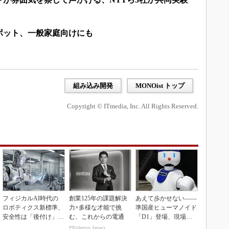
ボット、一般家庭向けにも
組み込み開発
MONOist トップ
Copyright © ITmedia, Inc. All Rights Reserved.
フィジカルAI時代の
創業125年の課題解決
あえて歩かせない――
ロボティクス新標準、
力×多様な才能で挑
準国産ヒューマノイド
安全性は「後付け」で
む、これからの電通
「D1」登場、現場稼
なく「設計の核心」
働で日本の勝ち筋へ
PR(dentsu Japan)