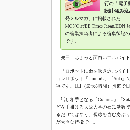
行の「
電子
設計/組み込
発メルマガ
」に掲載された
MONOist/EE Times Japan/EDN J
の編集担当者による編集後記の
です。
先日、ちょっと面白いアルバイト
「ロボットに命を吹き込むバイト
ョンロボット「CommU」「Sot
容です。1日（最大8時間）拘束で
話し相手となる「CommU」「So
どを手掛ける大阪大学の石黒浩教授
るだけではなく、視線を含む身ぶり
が大きな特徴です。