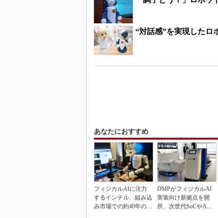
“対話感”を実現したロ
あなたにおすすめ
フィジカルAIに注力
DMPがフィジカルAI
するインテル、組み込
実装向け新拠点を開
み市場での約40年の実
所、次世代SoCやAM
績を生かせるか
Rデモを披露