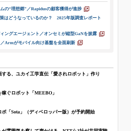
ムの“理想郷”／Rapidusの顧客獲得が進捗
策はどうなっているのか？ 2025年版調査レポート
ディングエージェント／オンセミが縦型GaNを披露
ス／Armがモバイル向け基盤を全面刷新
画する、ユカイ工学直伝「愛されロボット」作り
稼ぐロボット「MEEBO」
ボ「Sota」（ディベロッパー版）が予約開始
が雰囲気を察して声かける、NTTら3社が共同実験