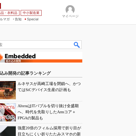
薬品・衣料品
中小製造業
マイページ
ルマガ
告知
Special
込み開発の記事ランキング
ルネサスが高崎工場を閉鎖へ、かつ
てはSiCデバイス生産の計画も
AlteraはITバブルを切り抜け全盛期
へ、時代を先取りしたArmコア＋
FPGAの製品も
強度20倍のフィルム採用で折り目が
目立ちにくい折りたたみスマホの新