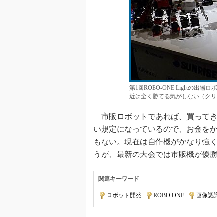
第1回ROBO-ONE Light
近は全く勝てる気がしない（クリ
市販ロボットであれば、買ってき
い規定になっているので、お金を
もない。現在は自作機がかなり強
うが、最新の大会では市販機が優
関連キーワード
ロボット開発
|
ROBO-ONE
|
画像認