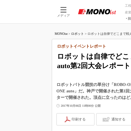
工
産
メディア
脱
つながる技術
AI×技術
MONOist
>
ロボット
>
ロボットは自律でどこまで戦えるの
つながる工場
AI×設備
つながるサービ
Physical
ロボットイベントレポート
ロボットは自律でどこま
auto第2回大会レポート
ロボットバトル競技の草分け「ROBO-
ONE auto」だ。神戸で開催された第1
ターで開催された。頂点に立ったのはど
2017年10月06日 11時00分 公開
印刷する
通知する