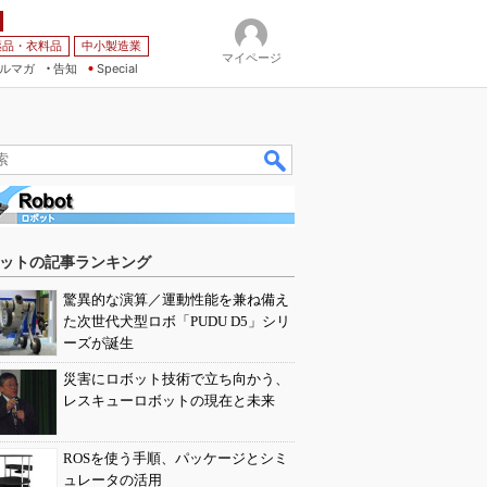
薬品・衣料品
中小製造業
マイページ
ルマガ
告知
Special
ットの記事ランキング
驚異的な演算／運動性能を兼ね備え
た次世代犬型ロボ「PUDU D5」シリ
ーズが誕生
災害にロボット技術で立ち向かう、
レスキューロボットの現在と未来
ROSを使う手順、パッケージとシミ
ュレータの活用