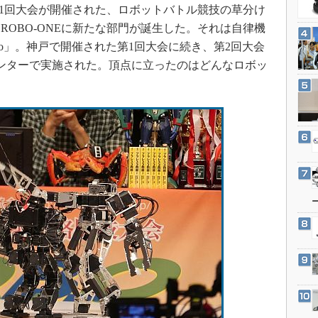
3Dプリンタ
月に第1回大会が開催された、ロボットバトル競技の草分け
産業オープンネット展
デジタルツインとCAE
、ROBO-ONEに新たな部門が誕生した。それは自律機
auto」。神戸で開催された第1回大会に続き、第2回大会
S＆OP
センターで実施された。頂点に立ったのはどんなロボッ
インダストリー4.0
イノベーション
製造業ビッグデータ
メイドインジャパン
植物工場
知財マネジメント
海外生産
グローバル設計・開発
制御セキュリティ
新型コロナへの対応