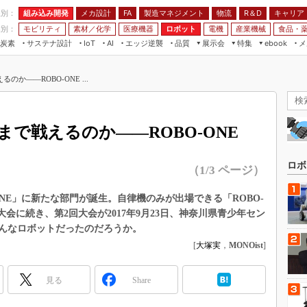
程別：
組み込み開発
メカ設計
製造マネジメント
物流
R＆D
キャリア
FA
業別：
モビリティ
素材／化学
医療機器
ロボット
電機
産業機械
食品・
炭素
サステナ設計
エッジ逆襲
品質
展示会
特集
メ
IoT
AI
ebook
伝承
組み込み開発
CEATEC
読者調査まとめ
編集後記
か――ROBO-ONE ...
JIMTOF
保全
メカ設計
つながるクルマ
組込み/エッジ コンピューティング
ス
 AI
製造マネジメント
5G
展＆IoT/5Gソリューション展
VR／AR
FA
で戦えるのか――ROBO-ONE
IIFES
モビリティ
フィールドサービス
国際ロボット展
素材／化学
FPGA
ロボ
（1/3 ページ）
ジャパンモビリティショー
組み込み画像技術
TECHNO-FRONTIER
ONE」に新たな部門が誕生。自律機のみが出場できる「ROBO-
組み込みモデリング
回大会に続き、第2回大会が2017年9月23日、神奈川県青少年セン
人テク展
Windows Embedded
んなロボットだったのだろうか。
スマート工場EXPO
[
大塚実
，
MONOist
]
車載ソフト開発
EdgeTech+
ISO26262
日本ものづくりワールド
見る
Share
無償設計ツール
AUTOMOTIVE WORLD