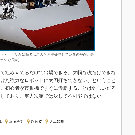
の出場ロボット。ちなみに筆者はこのとき準優勝しているのだが、最
ックで拡大）
て組み立てるだけで出場できる。大幅な改造はできな
かけた強力なロボットに太刀打ちできない、ということ
く、初心者が市販機ですぐに優勝することは難しいだろ
勝しており、努力次第では決して不可能ではない。
識
|
近藤科学
|
超音波
|
人工知能