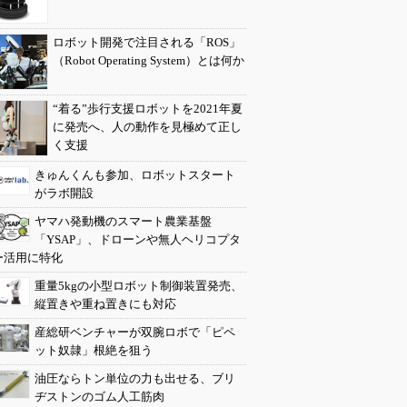
ロボット開発で注目される「ROS」
（Robot Operating System）とは何か
“着る”歩行支援ロボットを2021年夏
に発売へ、人の動作を見極めて正し
く支援
きゅんくんも参加、ロボットスタート
がラボ開設
ヤマハ発動機のスマート農業基盤
「YSAP」、ドローンや無人ヘリコプタ
ー活用に特化
重量5kgの小型ロボット制御装置発売、
縦置きや重ね置きにも対応
産総研ベンチャーが双腕ロボで「ピペ
ット奴隷」根絶を狙う
油圧ならトン単位の力も出せる、ブリ
ヂストンのゴム人工筋肉