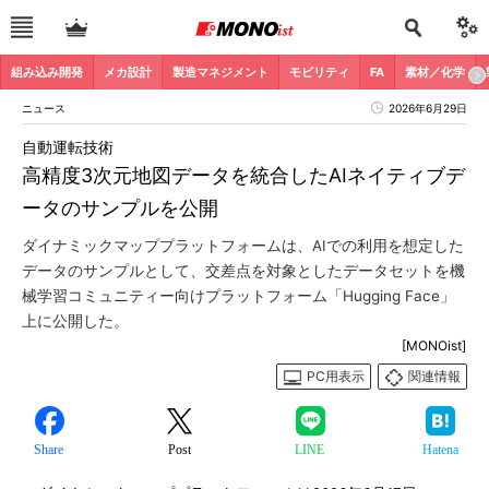
組み込み開発
メカ設計
製造マネジメント
モビリティ
FA
素材／化学
ニュース
2026年6月29日
自動運転技術
高精度3次元地図データを統合したAIネイティブデ
ータのサンプルを公開
ダイナミックマッププラットフォームは、AIでの利用を想定した
データのサンプルとして、交差点を対象としたデータセットを機
械学習コミュニティー向けプラットフォーム「Hugging Face」
上に公開した。
[MONOist]
PC用表示
関連情報
Share
Post
LINE
Hatena