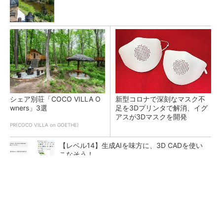
シェア別荘「COCO VILLA O
新型コロナで深刻なマスク不
wners」3選
足を3Dプリンタで解消、イグ
アスが3Dマスクを開発
PR(COCO VILLA on GOETHE)
【レベル14】生成AIを味方に、3D CADを使い
こなそう！
令和8年熊本地震による工場への影響まとめ