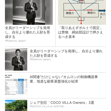
全員がリーダーシップを発揮
「取りあえずボルトで固定」
し、自分より優れた人財を育
は禁物 締結部設計で押さえ
成する
るべき基本
PR(dentsu Japan)
全員がリーダーシップを発揮し、自分より優れ
た人財を育成する
PR(dentsu Japan)
AI関連“だけじゃない”オムロンの制御機器事
業、地道な顧客基盤強化が結実
シェア別荘「COCO VILLA Owners」3選
PR(COCO VILLA on GOETHE)