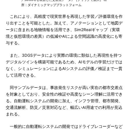
所：ダイナミックマッププラットフォーム
これにより、高精度で現実世界を再現した学習／評価環境を作
り出すことを可能とした。加えて、アノテーションとして地図デ
ータに含まれる地物情報を活用でき、Sim2Realギャップ（実環
境と仮想環境の差異）の低減やAIによる空間認識の高度化にも寄
与する。
また、3DGSデータにより実際の環境に類似した再現性を持つ
デジタルツインを構築可能であるため、AIモデルの学習だけでは
なく、シミュレーションによるAIシステムの評価／検証まで一貫
して活用できる。
同サンプルデータは、事故発生リスクが高い実在の都市交差点
を対象としており、安全性の検証や高度なシーン理解に活用でき
る。自動運転システムの開発に加え、インフラ管理、都市開発、
交通流解析、防災／災害対応など、幅広いAI用途での利用が見込
まれる。
一般的に自動運転システムの開発ではドライブレコーダーなど