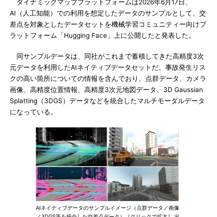
ダイナミックマッププラットフォームは2026年6月17日、
AI（人工知能）での利用を想定したデータのサンプルとして、交
差点を対象としたデータセットを機械学習コミュニティー向けプ
ラットフォーム「Hugging Face」上に公開したと発表した。
同サンプルデータは、同社がこれまで蓄積してきた高精度3次
元データを利用したAIネイティブデータセットだ。事故発生リス
クの高い箇所についての情報を含んでおり、点群データ、カメラ
画像、高精度位置情報、高精度3次元地図データ、3D Gaussian
Splatting（3DGS）データなどを統合したマルチモーダルデータ
になっている。
AIネイティブデータのサンプルイメージ（点群データ／画像
／3DGS等を統合した交差点データ）［クリックで拡大］ 出