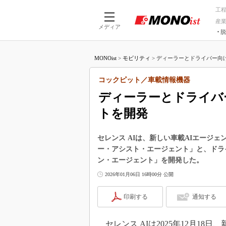
工
産
メディア
脱
つながる技術
AI×技術
MONOist
>
モビリティ
>
ディーラーとドライバー向けに
つながる工場
AI×設備
つながるサービ
Physical
コックピット／車載情報機器
ディーラーとドライバ
トを開発
セレンス AIは、新しい車載AIエージ
ー・アシスト・エージェント」と、ドラ
ン・エージェント」を開発した。
2026年01月06日 16時00分 公開
印刷する
通知する
セレンス AIは2025年12月18