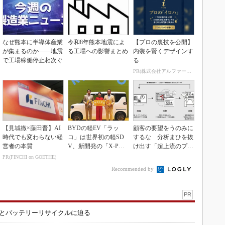
なぜ熊本に半導体産業
令和8年熊本地震によ
【プロの裏技を公開】
が集まるのか――地震
る工場への影響まとめ
内装を賢くデザインす
で工場稼働停止相次ぐ
る
PR(株式会社アルファーテクノ)
【見城徹×藤田晋】AI
BYDの軽EV「ラッ
顧客の要望をうのみに
時代でも変わらない経
コ」は世界初の軽SD
するな 分析まひを抜
営者の本質
V、新開発の「X-PAC
け出す「超上流のプロ
K」に電動システ...
トタイピング」
PR(FINCHI on GOETHE)
Recommended by
PR
造とバッテリーリサイクルに迫る