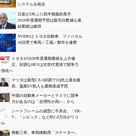
システムを統合
日産が2年ぶり四半期最終黒字、
2026年度通期予想は販売台数減も連
結業績は維持
NVIDIAとトヨタ自動車、フィジカル
AI活用で車両／工場／都市を連携
トヨタが2026年度通期業績を上方修
正、好調なHEVは次世代電池で競争力
を強化へ
マツダは新型CX-5好調で1Q売上過去最
高、協業EV投入も通期達成予想
中国の自動車メーカーとテスラに競争
力があるのは「合理性が高い」から
シートフレームの成型に不具合、「ZR-
V」「シビック」など約1.6万台がリコ
ール
商船三井、車両移動用「スケーター」