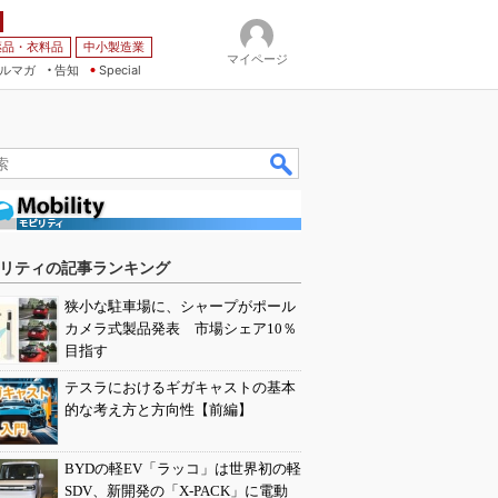
薬品・衣料品
中小製造業
マイページ
ルマガ
告知
Special
リティの記事ランキング
狭小な駐車場に、シャープがポール
カメラ式製品発表 市場シェア10％
目指す
テスラにおけるギガキャストの基本
的な考え方と方向性【前編】
BYDの軽EV「ラッコ」は世界初の軽
SDV、新開発の「X-PACK」に電動