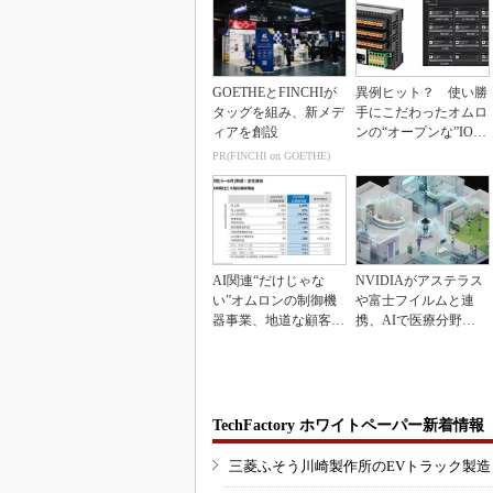
GOETHEとFINCHIが
異例ヒット？ 使い勝
タッグを組み、新メデ
手にこだわったオムロ
ィアを創設
ンの“オープンな”IO-L
inkマスター
PR(FINCHI on GOETHE)
AI関連“だけじゃな
NVIDIAがアステラス
い”オムロンの制御機
や富士フイルムと連
器事業、地道な顧客基
携、AIで医療分野支
盤強化が結実
援へ
TechFactory ホワイトペーパー新着情報
三菱ふそう川崎製作所のEVトラック製