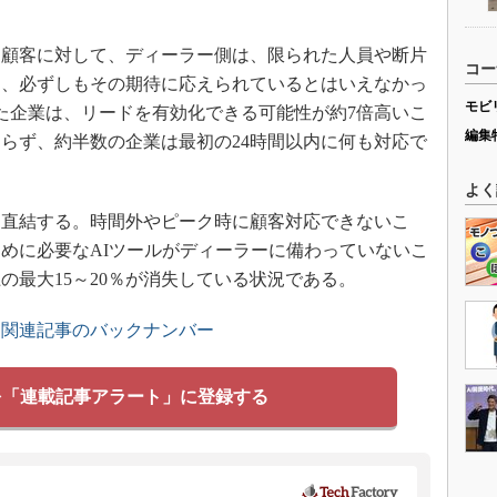
顧客に対して、ディーラー側は、限られた人員や断片
コー
り、必ずしもその期待に応えられているとはいえなかっ
モビ
た企業は、リードを有効化できる可能性が約7倍高いこ
編集
らず、約半数の企業は最初の24時間以内に何も対応で
よく
直結する。時間外やピーク時に顧客対応できないこ
めに必要なAIツールがディーラーに備わっていないこ
の最大15～20％が消失している状況である。
」関連記事のバックナンバー
を「連載記事アラート」に登録する