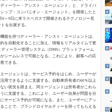
3Dプリンタ
産業オープンネット展
「ディーラー・アシスト・エージェント」と、ドライバ
デジタルツインとCAE
ーシップ・コンパニオン・エージェント」を開発したと
S＆OP
1月6～9日に米ラスベガスで開催されるテクノロジー見
ェントを出展する。
インダストリー4.0
イノベーション
機能を持つディーラー・アシスト・エージェントは、
製造業ビッグデータ
予約を自動化することに加え、情報をリアルタイムで更
メイドインジャパン
とディーラー管理システム（DMS）プラットフォーム
応がシームレスで可能となる。これにより、顧客への応
植物工場
改善できる。
知財マネジメント
海外生産
エージェントは、サービス予約をはじめ、ユーザーが
グローバル設計・開発
活用できるように支援する。自動車所有者の60％以上
いない状況を踏まえ、同エージェントは所有者がこれら
制御セキュリティ
ように支援する。これにより、ユーザー自身が問題を分
新型コロナへの対応
ーにサービス予約が可能になる。また、ユーザーにアッ
することで、ブランドロイヤルティーを持ってもらえる