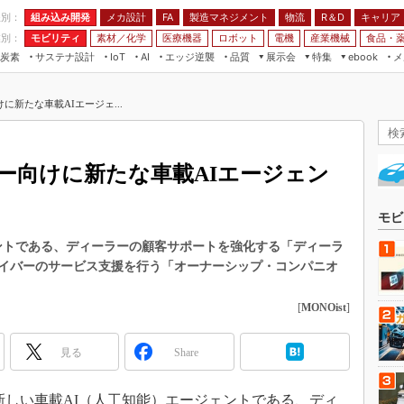
程別：
組み込み開発
メカ設計
製造マネジメント
物流
R＆D
キャリア
FA
業別：
モビリティ
素材／化学
医療機器
ロボット
電機
産業機械
食品・
炭素
サステナ設計
エッジ逆襲
品質
展示会
特集
メ
IoT
AI
ebook
伝承
組み込み開発
CEATEC
読者調査まとめ
編集後記
新たな車載AIエージェ...
JIMTOF
保全
メカ設計
つながるクルマ
組込み/エッジ コンピューティング
ス
 AI
製造マネジメント
5G
展＆IoT/5Gソリューション展
VR／AR
FA
ー向けに新たな車載AIエージェン
IIFES
モビリティ
フィールドサービス
国際ロボット展
素材／化学
FPGA
モビ
ジャパンモビリティショー
組み込み画像技術
ェントである、ディーラーの顧客サポートを強化する「ディーラ
TECHNO-FRONTIER
イバーのサービス支援を行う「オーナーシップ・コンパニオ
組み込みモデリング
人テク展
Windows Embedded
[
MONOist
]
スマート工場EXPO
車載ソフト開発
EdgeTech+
見る
Share
ISO26262
日本ものづくりワールド
無償設計ツール
AUTOMOTIVE WORLD
日、新しい車載AI（人工知能）エージェントである、ディ