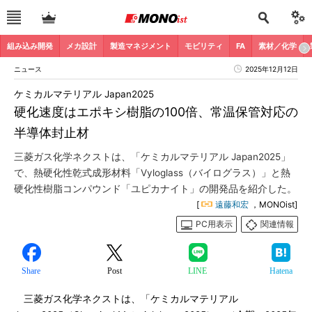
組み込み開発
メカ設計
製造マネジメント
モビリティ
FA
素材／化学
ニュース
2025年12月12日
ケミカルマテリアル Japan2025
硬化速度はエポキシ樹脂の100倍、常温保管対応の
半導体封止材
三菱ガス化学ネクストは、「ケミカルマテリアル Japan2025」
で、熱硬化性乾式成形材料「Vyloglass（バイログラス）」と熱
硬化性樹脂コンパウンド「ユピカナイト」の開発品を紹介した。
[
遠藤和宏
，MONOist]
PC用表示
関連情報
Share
Post
LINE
Hatena
三菱ガス化学ネクストは、「ケミカルマテリアル