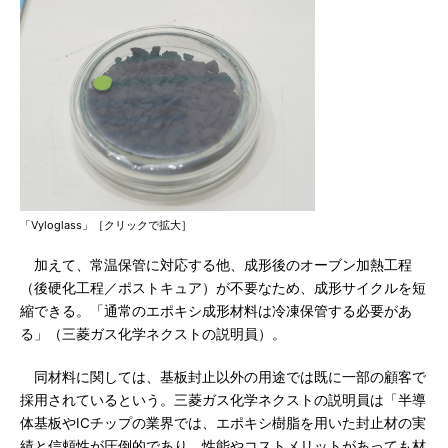
「Vyloglass」［クリックで拡大］
加えて、常温保管に対応する他、成形後のオーブン加熱工程
（後硬化工程／ポストキュア）が不要なため、成形サイクルを短
縮できる。「通常のエポキシ成形材料は冷凍保管する必要があ
る」（三菱ガス化学ネクストの説明員）。
同材料に関しては、基板封止以外の用途では既に一部の顧客で
採用されているという。三菱ガス化学ネクストの説明員は「半導
体基板やICチップの業界では、エポキシ樹脂を用いた封止材の実
績と信頼性が圧倒的であり、性能やコストメリットがあっても材