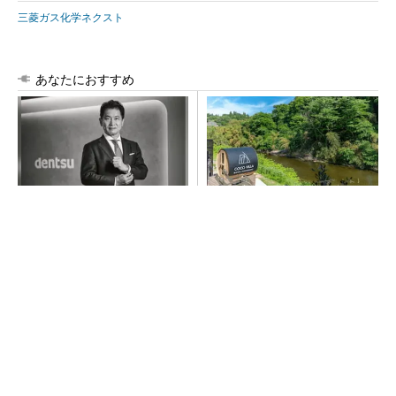
三菱ガス化学ネクスト
あなたにおすすめ
全員がリーダーシップを発揮
シェア別荘「COCO VILLA O
し、自分より優れた人財を育
wners」3選
成する
PR(dentsu Japan)
PR(COCO VILLA on GOETHE)
チームが本音で意見を交わし合い、多様な人財
が挑戦できる組織へ
PR(dentsu Japan)