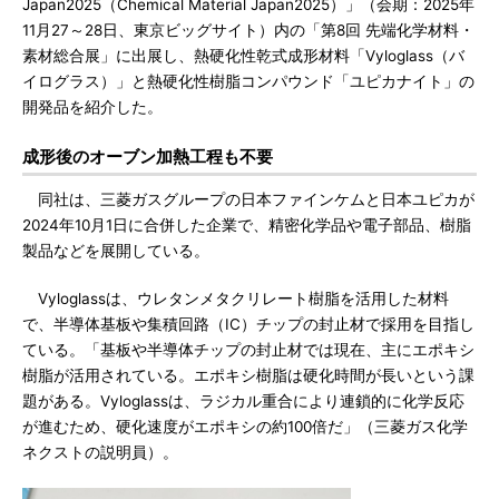
Japan2025（Chemical Material Japan2025）」（会期：2025年
11月27～28日、東京ビッグサイト）内の「第8回 先端化学材料・
素材総合展」に出展し、熱硬化性乾式成形材料「Vyloglass（バ
イログラス）」と熱硬化性樹脂コンパウンド「ユピカナイト」の
開発品を紹介した。
成形後のオーブン加熱工程も不要
同社は、三菱ガスグループの日本ファインケムと日本ユピカが
2024年10月1日に合併した企業で、精密化学品や電子部品、樹脂
製品などを展開している。
Vyloglassは、ウレタンメタクリレート樹脂を活用した材料
で、半導体基板や集積回路（IC）チップの封止材で採用を目指し
ている。「基板や半導体チップの封止材では現在、主にエポキシ
樹脂が活用されている。エポキシ樹脂は硬化時間が長いという課
題がある。Vyloglassは、ラジカル重合により連鎖的に化学反応
が進むため、硬化速度がエポキシの約100倍だ」（三菱ガス化学
ネクストの説明員）。