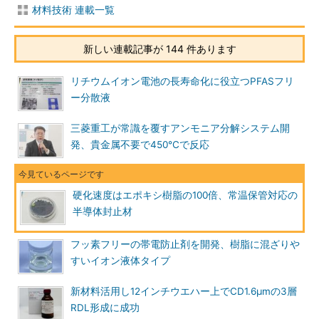
材料技術 連載一覧
新しい連載記事が 144 件あります
リチウムイオン電池の長寿命化に役立つPFASフリ
ー分散液
三菱重工が常識を覆すアンモニア分解システム開
発、貴金属不要で450℃で反応
硬化速度はエポキシ樹脂の100倍、常温保管対応の
半導体封止材
フッ素フリーの帯電防止剤を開発、樹脂に混ざりや
すいイオン液体タイプ
新材料活用し12インチウエハー上でCD1.6μmの3層
RDL形成に成功