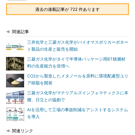
過去の連載記事が 722 件あります
関連記事
三井化学と三菱ガス化学がバイオマスポリカーボネー
ト製品の生産と販売を開始
三菱ガス化学がタイで半導体パッケージ用BT積層材
料の生産能力を倍増へ
CO2から製造したメタノールを原料に環境配慮型ユリ
ア樹脂を開発
三菱ガス化学がマテリアルズインフォマティクスに本
腰、日立との協創で
AIを活用して工場の事故削減をアシストするシステム
を導入
関連リンク