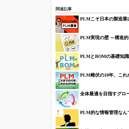
関連記事
PLMこそ日本の製造
PLM実現の壁 ～構造
PLMとBOMの基礎知
PLM雌伏の10年、こ
全体最適を目指すグロ
PLM的な情報管理なん