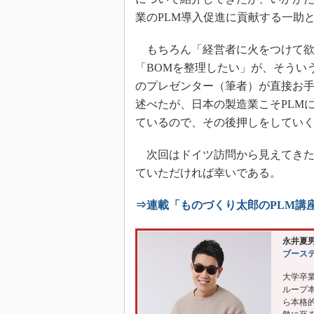
業のPLM導入促進に貢献する一助
もちろん「経営者に火をつけて欲
「BOMを整理したい」が、そうい
のプレゼンター（筆者）が直接お
述べたが、日本の製造業こそPLM
ているので、その後押しをしてい
次回はドイツ訪問から見えてきた
ていただければ幸いである。
⇒連載「ものづくり太郎のPLM講
永井夏
ブース
大学卒
ループ本
ら本格的