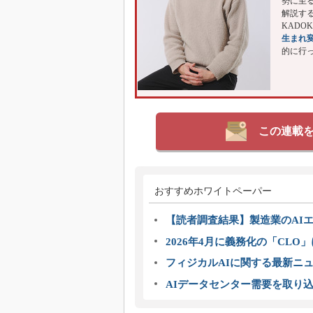
勢に至
解説する
KADO
生まれ
的に行
この連載
おすすめホワイトペーパー
【読者調査結果】製造業のAI
2026年4月に義務化の「CL
フィジカルAIに関する最新ニュー
AIデータセンター需要を取り