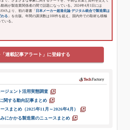
るまで、さまざまな事象に関するテーマを、平易な言葉と資料を交えて
動画が製造業関係者の間で話題になっている。2024年4月1日には
KAWAより、初の著書「
日本メーカー超進化論 デジタル統合で製造業は
変わる
」を出版。年間の講演数は100件を超え、国内外での取材も積極
っている。
を「連載記事アラート」に登録する
エージェント活用実態調査
O」に関する動向記事まとめ
スまとめ（2025年11月～2026年4月）
込みにかかる製造業のニュースまとめ