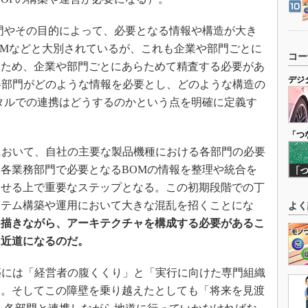
門やその目的によって、必要となる情報や構造が大き
BOMなどと大別されているが、これも企業や部門ごとに
コー
るため、企業や部門ごとにあらためて精査する必要があ
デジ
各部門がどのような情報を必要とし、どのような構造の
タルでの連携はどうするのかという点を明確に定義す
「つ
において、自社の主要な製品機種における各部門の必要
各業務部門で必要となるBOMの情報を整理や統合を
させる上で重要なステップとなる。この初期段階での丁
ステム構築や運用において大きな混乱を招くことにな
よく
を描きながら、アーキテクチャを構成する必要があるこ
は近道になるのだ。
築には「経営者の腹くくり」と「実行に向けた専門組織
る。そしてこの障壁を乗り越えたとしても「将来を見渡