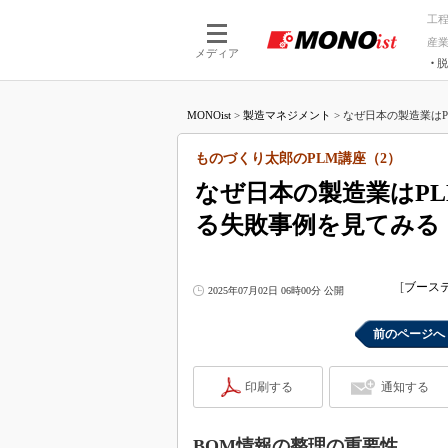
工
産
メディア
脱
つながる技術
AI×技術
MONOist
>
製造マネジメント
>
なぜ日本の製造業はP
つながる工場
AI×設備
つながるサービ
Physical
ものづくり太郎のPLM講座（2）
なぜ日本の製造業はP
る失敗事例を見てみる
[
ブース
2025年07月02日 06時00分 公開
前のページへ
印刷する
通知する
BOM情報の整理の重要性