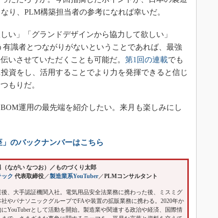
となり、PLM構築担当者の参考になれば幸いだ。
しい」「グランドデザインから協力して欲しい」
う有識者とつながりがないということであれば、最強
手伝いさせていただくことも可能だ。
第1回の連載
でも
に投資をし、活用することでより力を発揮できると信じ
くつもりだ。
BOM運用の最先端を紹介したい。来月も楽しみにし
座」のバックナンバーはこちら
男（ながい なつお）／ものづくり太郎
テック
代表取締役
／
製造業系YouTuber
／
PLMコンサルタント
業後、大手認証機関入社。電気用品安全法業務に携わった後、ミスミグ
社やパナソニックグループでFAや装置の拡販業務に携わる。2020年か
にYouTuberとして活動を開始。製造業や関連する政治や経済、国際情