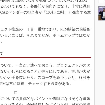
を各部門と連携しながら地道に行っていかなければな
せるわけでもなく、各部門が前向きになり、非常に泥臭
ADベンダーの担当者が「100社に3社」と発言する意
ェクト推進の一丁目一番地であり、PLM構築の前提条
ていると言えば、それまでだが、ボトムアップではなか
る。
て
ついて、一言だけ述べておこう。プロジェクトがスタ
がないがしろになることが往々にしてある。実現が大変
よいかと手を抜いたり、スコープを縮小したり、検討を
PMは常に監視、チェックする必要がある。
築についての具体的なポイントや問題になりそうな事象
だっただろうか。今回指摘したポイントが、日本の製造