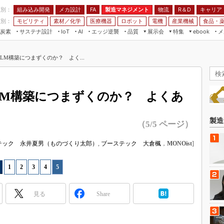
程別：
組み込み開発
メカ設計
製造マネジメント
物流
R＆D
キャリア
FA
業別：
モビリティ
素材／化学
医療機器
ロボット
電機
産業機械
食品・
炭素
サステナ設計
エッジ逆襲
品質
展示会
特集
メ
IoT
AI
ebook
伝承
組み込み開発
CEATEC
読者調査まとめ
編集後記
LM構築につまずくのか？ よく...
JIMTOF
保全
メカ設計
つながるクルマ
組込み/エッジ コンピューティング
ス
 AI
製造マネジメント
5G
展＆IoT/5Gソリューション展
VR／AR
FA
LM構築につまずくのか？ よくあ
IIFES
モビリティ
フィールドサービス
国際ロボット展
素材／化学
FPGA
製造
（5/5 ページ）
ジャパンモビリティショー
組み込み画像技術
TECHNO-FRONTIER
テック 永井夏男（ものづくり太郎）
,
ブーステック 大倉楓
，
MONOist
]
組み込みモデリング
人テク展
Windows Embedded
1
|
2
|
3
|
4
|
5
スマート工場EXPO
車載ソフト開発
EdgeTech+
見る
Share
ISO26262
日本ものづくりワールド
無償設計ツール
AUTOMOTIVE WORLD