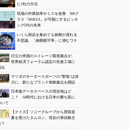
た3社の方法
現場の作業効率やミスを改善 XRグ
ラス「MiRZA」が可能にするピッキ
ングDXの未来
いくら部品を集めても納期が遅れる
不思議、「納期順守率」に潜むワナ
日立の米国のストレージ製造拠点が、
世界経済フォーラム認定の先進工場に
選出
マツダのモータースポーツの“聖地”は深
川に、新たなブランド体験拠点を開設
日本版データスペースの現在地はど
こ？ AI時代における日本の勝ち筋に
ついて
【クイズ】ソニーグループから買収提
案を受けたタムロン、現在の筆頭株主
は？