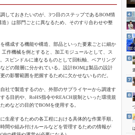
3Dプリンタ
産業オープンネット展
デジタルツインとCAE
しておきたいのが、3つ目のステップであるBOM情
S＆OP
構造）は部門ごとに異なるため、そのすり合わせや整
インダストリー4.0
イノベーション
を構成する機能や構造、部品といった要素ごとに細か
製造業ビッグデータ
。工作機械を例とすると、加工モジュールとして、ス
メイドインジャパン
る。スピンドルに連なるものとして回転軸、ベアリング
などの階層に分かれている。設計BOMは製品の設計
植物工場
変更の影響範囲を把握するために欠かせないものだ。
知財マネジメント
海外生産
自社で製造するのか、外部のサプライヤーから調達す
グローバル設計・開発
る目的や、RoHS指令やREACH規制といった環境規
ためなどの目的でBOMを使用する。
制御セキュリティ
新型コロナへの対応
に生産するための各工程における具体的な作業手順、
業時間や組み付けルールなどを管理するための情報が
BOPの構築や運営が必要になる）。