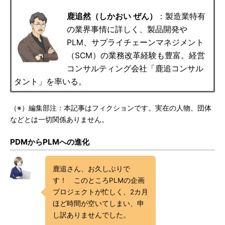
鹿追然（しかおい ぜん）
：製造業特有
の業界事情に詳しく、製品開発や
PLM、サプライチェーンマネジメント
（SCM）の業務改革経験も豊富。経営
コンサルティング会社「鹿追コンサル
タント」を率いる。
（※）編集部注：本記事はフィクションです。実在の人物、団体
などとは一切関係ありません。
PDMからPLMへの進化
鹿追さん、お久しぶりで
す！ このところPLMの企画
プロジェクトが忙しく、2カ月
ほど時間が空いてしまい、申
し訳ありませんでした。