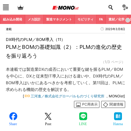
組み込み開発
メカ設計
製造マネジメント
モビリティ
FA
素材／化学
連載
2023年3月8日
DX時代のPLM／BOM導入（11）
PLMとBOMの基礎知識（2）：PLMの進化の歴史
を振り返ろう
（1/3 ページ）
本連載では製造業DXの成否において重要な鍵を握るPLM／BOM
を中心に、DXと従来型IT導入における違いや、DX時代のPLM／
BOM導入はいかにあるべきかを考察していく。第11回は、PLMに
求められる機能の歴史を解説する。
[
三河進／株式会社グローバルものづくり研究所
，MONOist]
PC用表示
関連情報
Share
Post
LINE
Hatena