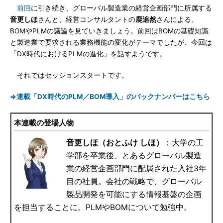
前回
に引き続き、グローバル製造業の経営企画部門に所属する
音更しほ
さんと、経営コンサルタントの
鹿追然
さんによる、
BOMやPLMの議論を見ていきましょう。前回はBOMの基礎知識
と製造業で要求される業務機能の変化がテーマでしたが、今回は
「DX時代におけるPLMの進化」を話すようです。
それではセッションスタートです。
⇒連載「DX時代のPLM／BOM導入」のバックナンバーはこちら
本連載の登場人物
音更しほ（おとふけ しほ）
：大学の工
学部を卒業後、とあるグローバル製造
業の経営企画部門に配属された入社3年
目の社員。会社の戦略で、グローバル
製品開発を可能にする情報基盤の企画
を担当することに。PLMやBOMについて勉強中。