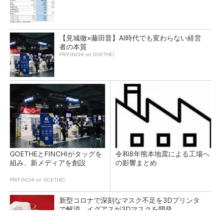
【見城徹×藤田晋】AI時代でも変わらない経営
者の本質
PR(FINCHI on GOETHE)
GOETHEとFINCHIがタッグを
令和8年熊本地震による工場へ
組み、新メディアを創設
の影響まとめ
PR(FINCHI on GOETHE)
新型コロナで深刻なマスク不足を3Dプリンタ
で解消、イグアスが3Dマスクを開発