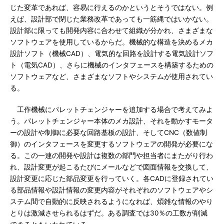
じた変革であれば、容易に行えるのかというとそうではない。例
えば、設計部で閉じた業務改革であっても一筋縄ではいかない。
設計部に限っても開発内容に合わせて組織が分かれ、さまざまな
ソフトウェアを使用しているからだ。機械的な構造を決めるメカ
設計ソフト（機械CAD）、電気的な回路を設計する電気設計ソフ
ト（電気CAD）、さらに機械のインタフェースを構築するための
ソフトウェアなど、さまざまなソフトやシステムが使用されてい
る。
工作機械にパレットチェンジャーを追加する場合で考えてみよ
う。パレットチェンジャー本体のメカ設計、それを動かすモータ
ーの設計や制御に必要な回路基板の設計、そしてCNC（数値制
御）のインタフェースを変更するソフトウェアの開発が必要にな
る。この一連の開発や設計は複数の部門や担当者にまたがり行わ
れ、設計変更が起こるたびにメールなどで図面情報を交換して、
設計変更に応じた部品変更を行っていく。各CADに登録されてい
る部品情報や設計情報の変更内容がそれぞれのソフトウェアやシ
ステム間で自動的に反映されるようになれば、煩雑な情報のやり
とりは激減させられるはずだ。ある調査では30％の工数が削減