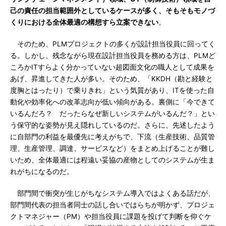
己の責任の担当範囲外としているケースが多く、そもそもモノづ
くりにおける全体最適の構想すら立案できない
。
そのため、PLMプロジェクトの多くが設計担当役員に回ってく
る。しかし、残念ながら現在設計担当役員を務める方は、PLMど
ころかITすらよく分かっていない超図面文化の職人として成果を
あげ、昇進してきた人が多い。そのため、「KKDH（勘と経験と
度胸とはったり）で乗りきれ」という気質があり、ITを使った自
動化や効率化への改革志向が低い傾向がある。裏側に「今できて
いるんだろ？ だったらなぜ新しいシステムがいるんだ？」とい
う保守的な姿勢が見え隠れしているのだ。さらに、先述したよう
に自部門の利益を最優先に考えがちで、下流（生産技術、品質管
理、生産管理、調達、サービスなど）をまとめ上げることが難し
いため、全体最適には程遠い妥協の産物としてのシステムが生ま
れがちになるのだ。
部門間で衝突が生じがちなシステム導入ではよくある話だが、
部門間代表の担当者同士の話し合いではらちが明かず、プロジェ
クトマネジャー（PM）や担当役員に課題を投げて判断を仰ぐケ