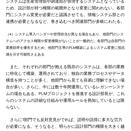
システムは生産管理部や調達部が管理するシステムとなっている
ため、設計部が持つ権限の範囲外となり変更に関われない。各部
門にシステム変更が必要だと認識させても、情報システム部との
連携が必要となるなど、巻き込むべき関連部門が多岐にわたる。
（※）システム導入ベンダーや管理担当が異なる場合もあり、他部門のシス
テムへのアクセス権限や変更権限がないことが一般的だ。各部門は自部門の
業務効率を優先するため、他部門主導のPLM構築によるシステム変更に抵抗
感を示す可能性さえある
また、それぞれの部門が抱える既存のシステムは、各部の業務
に特化して構築、運用されており、独自の業務プロセスやデータ
構造を持つことが多く、他部門から見ても容易に理解できない場
合が多い。さらに、中には数十年間運用しているレガシーシステ
ムの場合もある。PLMプロジェクトを推進する設計部長が、これ
らのシステムの詳細な仕組みや運用ルールを熟知しているとは限
らない。
さらに1部門でも反対意見がでれば、説明や説得に多大な労力
が必要になる。そうなると、明らかに設計部門の権限を大きく越