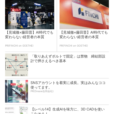
【見城徹×藤田晋】AI時代でも
【見城徹×藤田晋】AI時代でも
変わらない経営者の本質
変わらない経営者の本質
PR(FINCHI on GOETHE)
PR(FINCHI on GOETHE)
「取りあえずボルトで固定」は禁物 締結部設
計で押さえるべき基本
SNSアカウントを着実に成長。実はみんなココ
使ってます。
PR(Dreaw合同会社)
【レベル14】生成AIを味方に、3D CADを使い
こなそう！