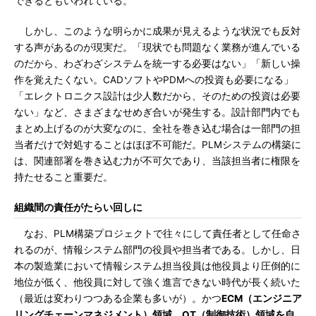
できるともいわれている。
しかし、このような明らかに成果が見えるような状況でも反対
する声があるのが現実だ。「現状でも問題なく業務が進んでいる
のだから、わざわざシステムを統一する必要はない」「新しい操
作を覚えたくない。CADソフトやPDMへの投資も必要になる」
「エレクトロニクス設計は少人数だから、そのための投資は必要
ない」など、さまざまなせめぎ合いが発生する。設計部門内でも
まとめ上げるのが大変なのに、全社を巻き込む場合は一部門の担
当者だけで対処することはほぼ不可能だ。PLMシステムの構築に
は、関連部署を巻き込む力が不可欠であり、当該担当者に権限を
持たせること重要だ。
組織間の責任がたらい回しに
なお、PLM構築プロジェクトで往々にして責任者として任命さ
れるのが、情報システム部門の役員や担当者である。しかし、日
本の製造業において情報システム担当役員は他役員より圧倒的に
地位が低く、他役員に対して強く進言できない時代が長く続いた
（最近は変わりつつある企業も多いが）。かつ
ECM（エンジニア
リングチェーンマネジメント）領域、OT（制御技術）領域を自