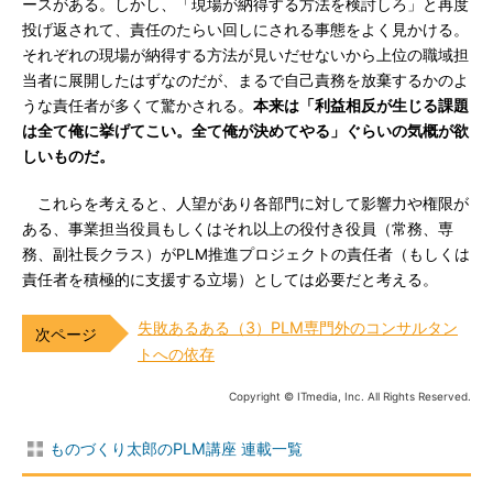
ースがある。しかし、「現場が納得する方法を検討しろ」と再度
投げ返されて、責任のたらい回しにされる事態をよく見かける。
それぞれの現場が納得する方法が見いだせないから上位の職域担
当者に展開したはずなのだが、まるで自己責務を放棄するかのよ
うな責任者が多くて驚かされる。
本来は「利益相反が生じる課題
は全て俺に挙げてこい。全て俺が決めてやる」ぐらいの気概が欲
しいものだ。
これらを考えると、人望があり各部門に対して影響力や権限が
ある、事業担当役員もしくはそれ以上の役付き役員（常務、専
務、副社長クラス）がPLM推進プロジェクトの責任者（もしくは
責任者を積極的に支援する立場）としては必要だと考える。
失敗あるある（3）PLM専門外のコンサルタン
トへの依存
Copyright © ITmedia, Inc. All Rights Reserved.
ものづくり太郎のPLM講座 連載一覧