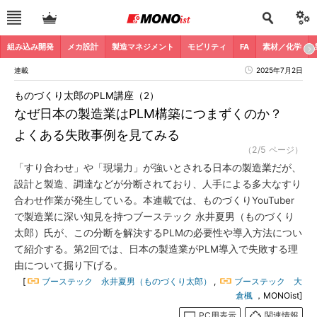
組み込み開発
メカ設計
製造マネジメント
モビリティ
FA
素材／化学
連載
2025年7月2日
ものづくり太郎のPLM講座（2）
なぜ日本の製造業はPLM構築につまずくのか？
よくある失敗事例を見てみる
（2/5 ページ）
「すり合わせ」や「現場力」が強いとされる日本の製造業だが、
設計と製造、調達などが分断されており、人手による多大なすり
合わせ作業が発生している。本連載では、ものづくりYouTuber
で製造業に深い知見を持つブーステック 永井夏男（ものづくり
太郎）氏が、この分断を解決するPLMの必要性や導入方法につい
て紹介する。第2回では、日本の製造業がPLM導入で失敗する理
由について掘り下げる。
[
ブーステック 永井夏男（ものづくり太郎）
,
ブーステック 大
倉楓
，MONOist]
PC用表示
関連情報