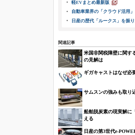
軽EVまとめ最新版
自動車業界の「クラウド活用」
日産の歴代「ルークス」を振り
関連記事
米国非関税障壁に関する
の見解は
ギガキャストはなぜ必
サムスンの強みも取り
船舶脱炭素の現実解に
える
日産の第3世代e-POW