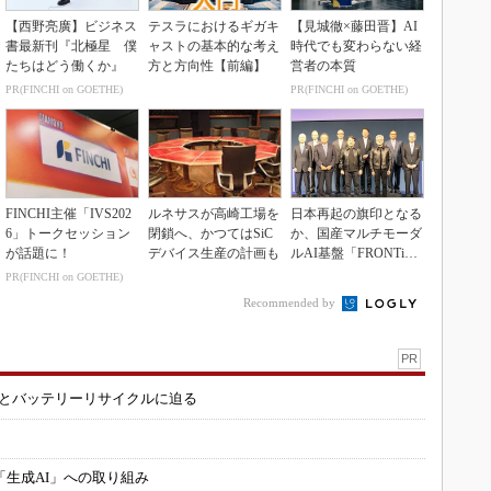
【西野亮廣】ビジネス
テスラにおけるギガキ
【見城徹×藤田晋】AI
書最新刊『北極星 僕
ャストの基本的な考え
時代でも変わらない経
たちはどう働くか』
方と方向性【前編】
営者の本質
PR(FINCHI on GOETHE)
PR(FINCHI on GOETHE)
FINCHI主催「IVS202
ルネサスが高崎工場を
日本再起の旗印となる
6」トークセッション
閉鎖へ、かつてはSiC
か、国産マルチモーダ
が話題に！
デバイス生産の計画も
ルAI基盤「FRONTi
a」が始動
PR(FINCHI on GOETHE)
Recommended by
PR
造とバッテリーリサイクルに迫る
「生成AI」への取り組み