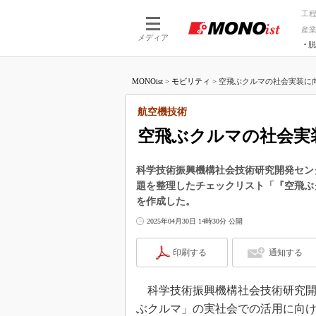
工
産
メディア
脱
つながる技術
AI×技術
MONOist
>
モビリティ
>
空飛ぶクルマの社会実装に向
つながる工場
AI×設備
つながるサービ
Physical
航空機技術
空飛ぶクルマの社会実
科学技術振興機構社会技術研究開発セン
題を整理したチェックリスト「『空飛ぶ
を作成した。
2025年04月30日 14時30分 公開
印刷する
通知する
科学技術振興機構社会技術研究開発セン
ぶクルマ」の実社会での活用に向