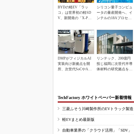
BYDの軽EV「ラッ
シリコン量子コンピュ
コ」は世界初の軽SD
ータの量産開発へ、イ
V、新開発の「X-PAC
ンテルの18Aプロセス
K」に電動システ...
を活用
DMPがフィジカルAI
リンテック、200億円
実装向け新拠点を開
投じ福岡に次世代半導
所、次世代SoCやAM
体材料の研究拠点を開
Rデモを披露
設
TechFactory ホワイトペーパー新着情報
三菱ふそう川崎製作所のEVトラック製
軽EVまとめ最新版
自動車業界の「クラウド活用」「SDV」