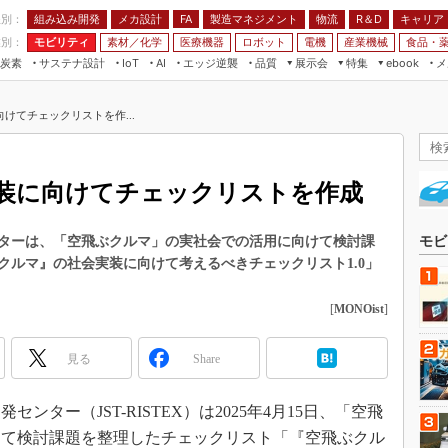
程別：
組み込み開発
メカ設計
製造マネジメント
物流
R＆D
キャリア
FA
業別：
モビリティ
素材／化学
医療機器
ロボット
電機
産業機械
食品・
炭素
サステナ設計
エッジ逆襲
品質
展示会
特集
メ
IoT
AI
ebook
伝承
組み込み開発
CEATEC
読者調査まとめ
編集後記
けてチェックリストを作...
JIMTOF
保全
メカ設計
つながるクルマ
組込み/エッジ コンピューティング
ス
 AI
製造マネジメント
5G
展＆IoT/5Gソリューション展
VR／AR
FA
装に向けてチェックリストを作成
IIFES
モビリティ
フィールドサービス
国際ロボット展
素材／化学
FPGA
ターは、「空飛ぶクルマ」の実社会での活用に向けて検討課
モビ
ジャパンモビリティショー
クルマ』の社会実装に向けて考えるべきチェックリスト1.0」
組み込み画像技術
TECHNO-FRONTIER
組み込みモデリング
[
MONOist
]
人テク展
Windows Embedded
スマート工場EXPO
見る
Share
車載ソフト開発
EdgeTech+
ISO26262
日本ものづくりワールド
ター（JST-RISTEX）は2025年4月15日、「空飛
無償設計ツール
けて検討課題を整理したチェックリスト「『空飛ぶクル
AUTOMOTIVE WORLD