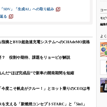
「SDV」「生成AI」への取り組み
コー
返る
モビ
編集
よく
指摘とBYD超急速充電システムへのCHAdeMO規格
要？ 役割や期待、課題をリョービが解説
込んだ“ほぼ完成品”で新車の開発期間を短縮
「今度こそ帆走がクルー！」とヨット乗りのCEOは考
ERを支える「新燃焼コンセプトSTARC」と「5in1」