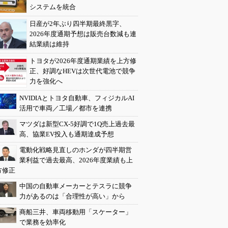
システムを統合
日産が2年ぶり四半期最終黒字、
2026年度通期予想は販売台数減も連
結業績は維持
トヨタが2026年度通期業績を上方修
正、好調なHEVは次世代電池で競争
力を強化へ
NVIDIAとトヨタ自動車、フィジカルAI
活用で車両／工場／都市を連携
マツダは新型CX-5好調で1Q売上過去最
高、協業EV投入も通期達成予想
電動化戦略見直しのホンダが四半期営
業利益で過去最高、2026年度業績も上
方修正
中国の自動車メーカーとテスラに競争
力があるのは「合理性が高い」から
商船三井、車両移動用「スケーター」
で業務を効率化