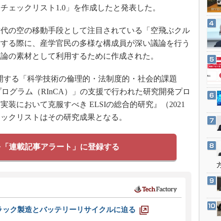
3Dプリンタ
チェックリスト1.0」を作成したと発表した。
産業オープンネット展
デジタルツインとCAE
代の空の移動手段として注目されている「空飛ぶクル
S＆OP
討する際に、産学官民の多様な構成員が深い議論を行う
インダストリー4.0
議論の素材として利用するために作成された。
イノベーション
から展開する「科学技術の倫理的・法制度的・社会的課題
製造業ビッグデータ
プログラム（RInCA）」の支援で行われた研究開発プロ
メイドインジャパン
装において克服すべき ELSIの総合的研究』（2021
植物工場
チェックリストはその研究成果となる。
知財マネジメント
海外生産
を「連載記事アラート」に登録する
グローバル設計・開発
制御セキュリティ
新型コロナへの対応
ラック製造とバッテリーリサイクルに迫る