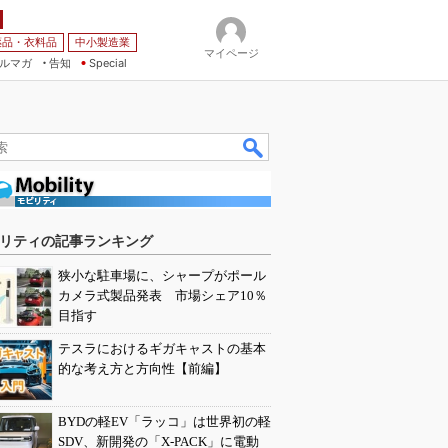
薬品・衣料品
中小製造業
マイページ
ルマガ
告知
Special
リティの記事ランキング
狭小な駐車場に、シャープがポール
カメラ式製品発表 市場シェア10％
目指す
テスラにおけるギガキャストの基本
的な考え方と方向性【前編】
BYDの軽EV「ラッコ」は世界初の軽
SDV、新開発の「X-PACK」に電動