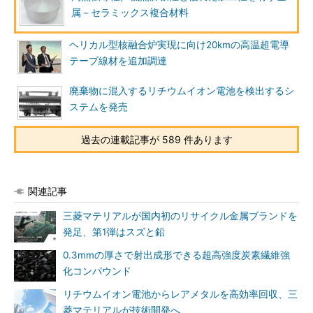
属－セラミックス複合材料
ヘリカル型核融合炉実現に向け20kmの高温超電導
テープ線材を追加調達
廃棄物に混入するリチウムイオン電池を検出するシ
ステムを発売
過去の連載記事が 589 件あります
関連記事
三菱マテリアルが国内初のリサイクル金属ブランドを
発足、第1弾はスズと鉛
0.3mmの厚さで射出成形できる超高強度炭素繊維強
化コンパウンド
リチウムイオン電池からレアメタルを高効率回収、三
菱マテリアルが技術開発へ