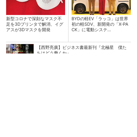
新型コロナで深刻なマスク不
BYDの軽EV「ラッコ」は世界
足を3Dプリンタで解消、イグ
初の軽SDV、新開発の「X-PA
アスが3Dマスクを開発
CK」に電動システ...
【西野亮廣】ビジネス書最新刊『北極星 僕た
ちはどう働くか』
PR(FINCHI on GOETHE)
ペロブスカイト太陽電池の量産に有効なイン
ク、従来比で1.5倍の性能向上
【レベル14】生成AIを味方に、3D CADを使い
こなそう！