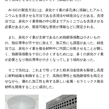
Al-SiCの製造方法には、炭化ケイ素の多孔体に溶融したアルミ
ニウムを含浸させる方法である含浸法や鋳造法などがある。含浸
法では、炭化ケイ素骨格の中心部までアルミニウムを含浸させる
必要があるため、製造可能な形状が薄板などに限定される。
また、炭化ケイ素が主材であるため熱膨張係数は小さいもの
の、熱伝導率が不十分に加えて、加工性にも課題があった。鋳造
法では、炭化ケイ素を複合材料中に均質に分散させることが難し
く、熱膨張係数を十分に小さくするためには、多くの炭化ケイ素
が必要となり熱伝導率が小さくなってしまう傾向があった。
そこで当社は、これまで培ってきた粉末冶金技術を駆使し高度
に材料組織を制御することで、高熱伝導性と低熱膨張性を両立さ
せながら、優れた加工性も有する新しい金属－セラミックス複合
材料を開発することに成功した。