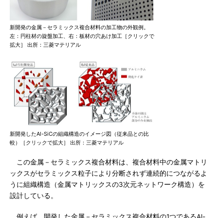
新開発の金属－セラミックス複合材料の加工物の外観例。
左：円柱材の旋盤加工、右：板材の穴あけ加工［クリックで
拡大］ 出所：三菱マテリアル
新開発したAl-SiCの組織構造のイメージ図（従来品との比
較）［クリックで拡大］ 出所：三菱マテリアル
この金属－セラミックス複合材料は、複合材料中の金属マトリ
ックスがセラミックス粒子により分断されず連続的につながるよ
うに組織構造（金属マトリックスの3次元ネットワーク構造）を
設計している。
例えば、開発した金属－セラミックス複合材料の1つであるAl-