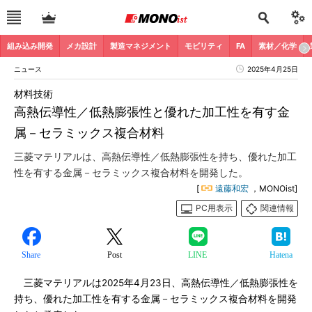
組み込み開発
メカ設計
製造マネジメント
モビリティ
FA
素材／化学
ニュース
2025年4月25日
材料技術
高熱伝導性／低熱膨張性と優れた加工性を有す金
属－セラミックス複合材料
三菱マテリアルは、高熱伝導性／低熱膨張性を持ち、優れた加工
性を有する金属－セラミックス複合材料を開発した。
[
遠藤和宏
，MONOist]
PC用表示
関連情報
Share
Post
LINE
Hatena
三菱マテリアルは2025年4月23日、高熱伝導性／低熱膨張性を
持ち、優れた加工性を有する金属－セラミックス複合材料を開発