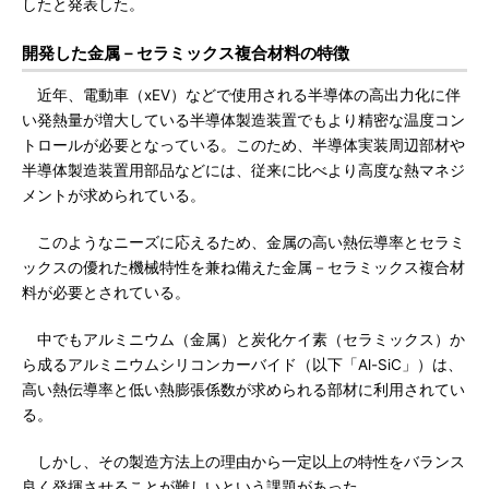
したと発表した。
開発した金属－セラミックス複合材料の特徴
近年、電動車（xEV）などで使用される半導体の高出力化に伴
い発熱量が増大している半導体製造装置でもより精密な温度コン
トロールが必要となっている。このため、半導体実装周辺部材や
半導体製造装置用部品などには、従来に比べより高度な熱マネジ
メントが求められている。
このようなニーズに応えるため、金属の高い熱伝導率とセラミ
ックスの優れた機械特性を兼ね備えた金属－セラミックス複合材
料が必要とされている。
中でもアルミニウム（金属）と炭化ケイ素（セラミックス）か
ら成るアルミニウムシリコンカーバイド（以下「Al-SiC」）は、
高い熱伝導率と低い熱膨張係数が求められる部材に利用されてい
る。
しかし、その製造方法上の理由から一定以上の特性をバランス
良く発揮させることが難しいという課題があった。