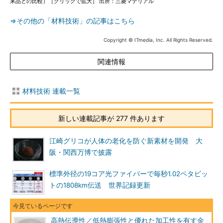
来品との比較）［クリックで拡大］ 出所：三菱マテリアル
⇒その他の「材料技術」の記事はこちら
Copyright © ITmedia, Inc. All Rights Reserved.
関連情報
材料技術 連載一覧
新しい連載記事が 277 件あります
江崎グリコが人体の老化を防ぐ新素材を開発 大
阪・関西万博で披露
標準外径の19コア光ファイバーで毎秒1.02ペタビッ
トの1808km伝送 世界記録更新
高熱伝導性／低熱膨張性と優れた加工性を有す金